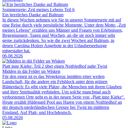
Sommerserie: Zeit meines Lebens Teil 6
Ein herzliches Danke auf Baltrum
In diesen Wochen nehmen wir Sie in unserer Sommerserie mit auf
eine Reise durch viele persönliche Momente. Unter dem Motto „Zeit
meines Lebens“ erzählen uns Männer und Frauen von Erlebnissen,
Begegnungen, Tagen und Wochen, an die sie noch immer sehr
gerne zurückdenken. So wie die zwei Wochen auf Baltrum, in
denen Carolina Holzer Angebote in der Urlauberseelsorge
mitgestaltet hat.
06.08.2026
Platt inne Kärke: Teil 2 über einen Notfriedhof nahe Twist
Midden in däi Felder un Wisken
Für den einen ist es das Wegekreuz inmitten einer weiten
Landschaft, für die andere ein Felsblock unter dem grünen
Blätterdach: Es gibt viele Plätze, die Menschen mit ihrem Glauben
und ihrer Spiritualität verbinden. Um solche manchmal auch
verborgenen Orte geht es in der neuen Serie von „Platt inne Kärke“.
Heute erzählt Hildegard Pool aus Haren von einem Notfriedhof an
der deutsch-niederländischen Grenze bei Twist im mittleren
Emsland. Auf Platt- und Hochdeutsch.
05.08.2026
Links