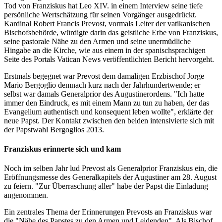
Tod von Franziskus hat Leo XIV. in einem Interview seine tiefe
persönliche Wertschätzung für seinen Vorgänger ausgedrückt.
Kardinal Robert Francis Prevost, vormals Leiter der vatikanischen
Bischofsbehörde, würdigte darin das geistliche Erbe von Franziskus,
seine pastorale Nähe zu den Armen und seine unermüdliche
Hingabe an die Kirche, wie aus einem in der spanischsprachigen
Seite des Portals Vatican News veröffentlichten Bericht hervorgeht.
Erstmals begegnet war Prevost dem damaligen Erzbischof Jorge
Mario Bergoglio demnach kurz nach der Jahrhundertwende; er
selbst war damals Generalprior des Augustinerordens. "Ich hatte
immer den Eindruck, es mit einem Mann zu tun zu haben, der das
Evangelium authentisch und konsequent leben wollte", erklärte der
neue Papst. Der Kontakt zwischen den beiden intensivierte sich mit
der Papstwahl Bergoglios 2013.
Franziskus erinnerte sich und kam
Noch im selben Jahr lud Prevost als Generalprior Franziskus ein, die
Eröffnungsmesse des Generalkapitels der Augustiner am 28. August
zu feiern. "Zur Überraschung aller" habe der Papst die Einladung
angenommen.
Ein zentrales Thema der Erinnerungen Prevosts an Franziskus war
die "Nähe des Papstes zu den Armen und Leidenden". Als Bischof