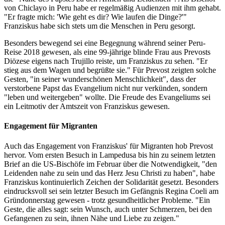
von Chiclayo in Peru habe er regelmäßig Audienzen mit ihm gehabt.
"Er fragte mich: 'Wie geht es dir? Wie laufen die Dinge?'"
Franziskus habe sich stets um die Menschen in Peru gesorgt.
Besonders bewegend sei eine Begegnung während seiner Peru-
Reise 2018 gewesen, als eine 99-jährige blinde Frau aus Prevosts
Diözese eigens nach Trujillo reiste, um Franziskus zu sehen. "Er
stieg aus dem Wagen und begrüßte sie." Für Prevost zeigten solche
Gesten, "in seiner wunderschönen Menschlichkeit", dass der
verstorbene Papst das Evangelium nicht nur verkünden, sondern
"leben und weitergeben" wollte. Die Freude des Evangeliums sei
ein Leitmotiv der Amtszeit von Franziskus gewesen.
Engagement für Migranten
Auch das Engagement von Franziskus' für Migranten hob Prevost
hervor. Vom ersten Besuch in Lampedusa bis hin zu seinem letzten
Brief an die US-Bischöfe im Februar über die Notwendigkeit, "den
Leidenden nahe zu sein und das Herz Jesu Christi zu haben", habe
Franziskus kontinuierlich Zeichen der Solidarität gesetzt. Besonders
eindrucksvoll sei sein letzter Besuch im Gefängnis Regina Coeli am
Gründonnerstag gewesen - trotz gesundheitlicher Probleme. "Ein
Geste, die alles sagt: sein Wunsch, auch unter Schmerzen, bei den
Gefangenen zu sein, ihnen Nähe und Liebe zu zeigen."