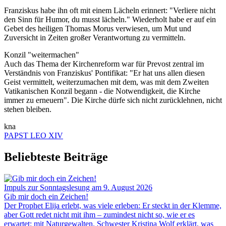
Franziskus habe ihn oft mit einem Lächeln erinnert: "Verliere nicht
den Sinn für Humor, du musst lächeln." Wiederholt habe er auf ein
Gebet des heiligen Thomas Morus verwiesen, um Mut und
Zuversicht in Zeiten großer Verantwortung zu vermitteln.
Konzil "weitermachen"
Auch das Thema der Kirchenreform war für Prevost zentral im
Verständnis von Franziskus' Pontifikat: "Er hat uns allen diesen
Geist vermittelt, weiterzumachen mit dem, was mit dem Zweiten
Vatikanischen Konzil begann - die Notwendigkeit, die Kirche
immer zu erneuern". Die Kirche dürfe sich nicht zurücklehnen, nicht
stehen bleiben.
kna
PAPST LEO XIV
Beliebteste Beiträge
Impuls zur Sonntagslesung am 9. August 2026
Gib mir doch ein Zeichen!
Der Prophet Elija erlebt, was viele erleben: Er steckt in der Klemme,
aber Gott redet nicht mit ihm – zumindest nicht so, wie er es
erwartet: mit Naturgewalten. Schwester Kristina Wolf erklärt, was