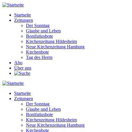
Direkt
zum
Startseite
Inhalt
Zeitungen
Main
Der Sonntag
navigation
Glaube und Leben
Bonifatiusbote
Kirchenzeitung Hildesheim
Neue Kirchenzeitung Hamburg
Kirchenbote
Tag des Herrn
Abo
Über uns
Startseite
Zeitungen
Main
Der Sonntag
navigation
Glaube und Leben
Bonifatiusbote
Kirchenzeitung Hildesheim
Neue Kirchenzeitung Hamburg
Kirchenbote