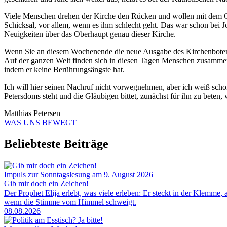
Viele Menschen drehen der Kirche den Rücken und wollen mit dem Gl
Schicksal, vor allem, wenn es ihm schlecht geht. Das war schon bei Jo
Neuigkeiten über das Oberhaupt genau dieser Kirche.
Wenn Sie an diesem Wochenende die neue Ausgabe des Kirchenboten seh
Auf der ganzen Welt finden sich in diesen Tagen Menschen zusammen 
indem er keine Berührungsängste hat.
Ich will hier seinen Nachruf nicht vorwegnehmen, aber ich weiß schon
Petersdoms steht und die Gläubigen bittet, zunächst für ihn zu beten, w
Matthias Petersen
WAS UNS BEWEGT
Beliebteste Beiträge
Impuls zur Sonntagslesung am 9. August 2026
Gib mir doch ein Zeichen!
Der Prophet Elija erlebt, was viele erleben: Er steckt in der Klemme, 
wenn die Stimme vom Himmel schweigt.
08.08.2026