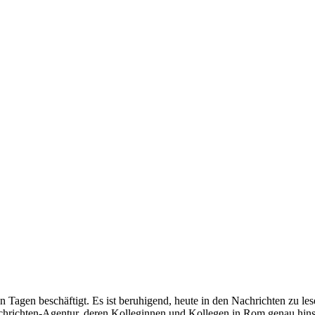
Tagen beschäftigt. Es ist beruhigend, heute in den Nachrichten zu lese
Nachrichten-Agentur, deren Kolleginnen und Kollegen in Rom genau hin