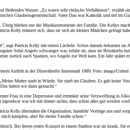
 fließendes Wasser. „Es waren sehr einfache Verhältnisse“, erzählt si
antischen Glaubensgemeinschaft. Vater Dan war Katholik und tief im 
Übrig blieben nur die Musikinstrumente der Familie. Die Kellys macht
icia Kelly erinnert sich, dass sie sich als kleines Mädchen gefragt ha
t“, sagt Patricia Kelly mit einem Lächeln. Schon damals bekamen sie 
ngsten Sohn Angelo schwanger war, erfuhr sie, dass sie Brustkrebs hat. 
eiste zurück nach Spanien, wo Angelo zur Welt kam. Ein Jahr später e
einem Auftritt in der Düsseldorfer Innenstadt 1989. Foto: imago/United
t: „Meine Mutter starb in Würde. Sie starb im Glauben. Es gab keine Ver
 „Das haben wir dann gemacht.“
einer Frau in eine Depression und ertränkte seine Verzweiflung in Alko
 irgendwie war ich mir immer sicher, dass schon alles gut werden wird. 
ricia Kelly übernahm die Organisation, handelte Verträge aus und sorgt
für mich kämpfen, aber für meine Familie schon.“
bruch. Bei ihrem ersten Konzert in einem Stadion war sie krank. Sie er