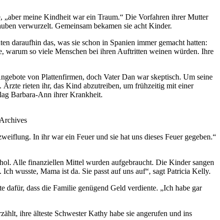
e, „aber meine Kindheit war ein Traum.“ Die Vorfahren ihrer Mutter
Glauben verwurzelt. Gemeinsam bekamen sie acht Kinder.
en daraufhin das, was sie schon in Spanien immer gemacht hatten:
be, warum so viele Menschen bei ihren Auftritten weinen würden. Ihre
Angebote von Plattenfirmen, doch Vater Dan war skeptisch. Um seine
Ärzte rieten ihr, das Kind abzutreiben, um frühzeitig mit einer
rlag Barbara-Ann ihrer Krankheit.
 Archives
zweiflung. In ihr war ein Feuer und sie hat uns dieses Feuer gegeben.“
hol. Alle finanziellen Mittel wurden aufgebraucht. Die Kinder sangen
Ich wusste, Mama ist da. Sie passt auf uns auf“, sagt Patricia Kelly.
e dafür, dass die Familie genügend Geld verdiente. „Ich habe gar
zählt, ihre älteste Schwester Kathy habe sie angerufen und ins