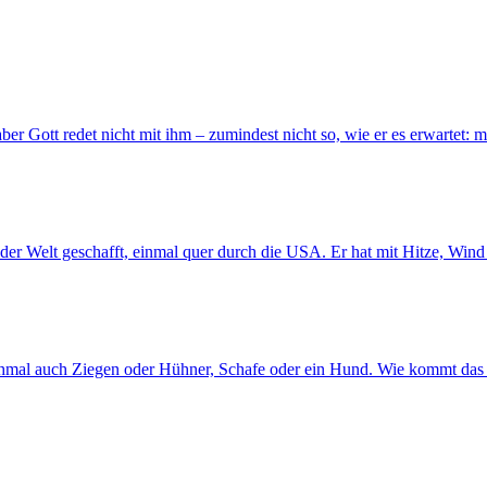
aber Gott redet nicht mit ihm – zumindest nicht so, wie er es erwartet:
der Welt geschafft, einmal quer durch die USA. Er hat mit Hitze, Win
chmal auch Ziegen oder Hühner, Schafe oder ein Hund. Wie kommt das 