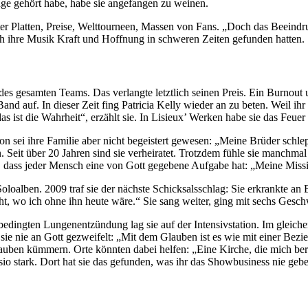
enge gehört habe, habe sie angefangen zu weinen.
fter Platten, Preise, Welttourneen, Massen von Fans. „Doch das Beein
rch ihre Musik Kraft und Hoffnung in schweren Zeiten gefunden hatten.
rin des gesamten Teams. Das verlangte letztlich seinen Preis. Ein Burn
nd auf. In dieser Zeit fing Patricia Kelly wieder an zu beten. Weil i
s ist die Wahrheit“, erzählt sie. In Lisieux’ Werken habe sie das Feuer
von sei ihre Familie aber nicht begeistert gewesen: „Meine Brüder schl
. Seit über 20 Jahren sind sie verheiratet. Trotzdem fühle sie manchm
g, dass jeder Mensch eine von Gott gegebene Aufgabe hat: „Meine Mission
oloalben. 2009 traf sie der nächste Schicksalsschlag: Sie erkrankte an 
t, wo ich ohne ihn heute wäre.“ Sie sang weiter, ging mit sechs Gesch
abedingten Lungenentzündung lag sie auf der Intensivstation. Im gleich
be sie nie an Gott gezweifelt: „Mit dem Glauben ist es wie mit einer Be
auben kümmern. Orte könnten dabei helfen: „Eine Kirche, die mich ber
sio stark. Dort hat sie das gefunden, was ihr das Showbusiness nie geb