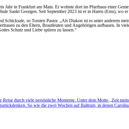
in Jahr in Frankfurt am Main. Er wohnte dort im Pfarrhaus einer Gemein
hule Sankt Georgen. Seit September 2023 ist er in Haren (Ems), wo e
nd Schicksale, so Torsten Pastor. „Als Diakon ist es unter anderem mei
rtrauen zu den Eltern, Brautleuten und Angehörigen aufbauen. In vielen
Gottes Schutz und Liebe spüren zu lassen.“
ne Reise durch viele persönliche Momente. Unter dem Motto „Zeit mei
rückdenken. So wie die zwei Wochen auf Baltrum, in denen Carolina H