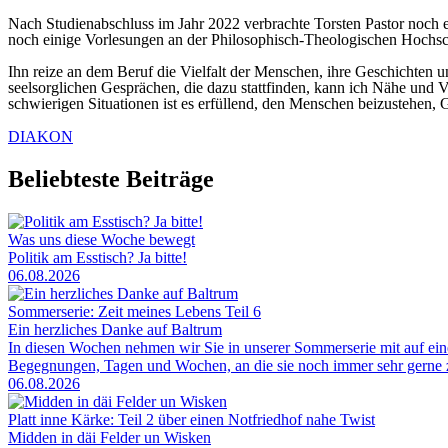
Nach Studienabschluss im Jahr 2022 verbrachte Torsten Pastor noch e
noch einige Vorlesungen an der Philosophisch-Theologischen Hochsc
Ihn reize an dem Beruf die Vielfalt der Menschen, ihre Geschichten u
seelsorglichen Gesprächen, die dazu stattfinden, kann ich Nähe und Ve
schwierigen Situationen ist es erfüllend, den Menschen beizustehen, 
DIAKON
Beliebteste Beiträge
Was uns diese Woche bewegt
Politik am Esstisch? Ja bitte!
06.08.2026
Sommerserie: Zeit meines Lebens Teil 6
Ein herzliches Danke auf Baltrum
In diesen Wochen nehmen wir Sie in unserer Sommerserie mit auf ei
Begegnungen, Tagen und Wochen, an die sie noch immer sehr gerne zu
06.08.2026
Platt inne Kärke: Teil 2 über einen Notfriedhof nahe Twist
Midden in däi Felder un Wisken