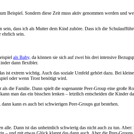
um Beispiel. Sondern diese Zeit muss aktiv genommen werden und wenn
n sein, dass ich als Mutter dem Kind zuhöre. Dass ich die Schulauffüh
r ehrlich sein.
eispiel
als Baby,
da können sie sich auf zwei bis drei intensive Bezugs
inder dann flexibler.
as ist extrem wichtig. Auch das soziale Umfeld gehört dazu. Bei kleine
spiel oder wenn Trost benötigt wird.
 als die Familie. Dann spielt die sogenannte Peer-Group eine große Ro
 kann man das ein bisschen lenken – letztlich entscheiden die Kinder das
e, dann kann es auch bei schwierigen Peer-Groups gut bestehen.
 alle. Dann ist das unheimlich schwierig das nicht auch zu tun. Aber:
in – und mit etwas Glück klappt das dann auch. Aber die Peer-Groups –