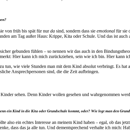
hen?
ie von früh bis spät für nur
da
sind, sondern dass sie
emotional
für sie 
tunden am Tag außer Haus: Krippe, Kita oder Schule. Und das ist auch a
 sicher gebunden fühlen – so nennen wir das auch in den Bindungstheorie
merkt: Hier kann ich mich zurückziehen, sein wie ich bin. Hier kann i
t zu tun, wie viele Stunden man mit dem Kind absolut verbringt. Es hat 
ssliche Ansprechpersonen sind, die die Zeit aufbringen.
re Kinder sehen. Denn Kinder wollen gesehen und wahrgenommen werden 
 wenn ein Kind in die Kita oder Grundschule kommt, oder? Wie legt man den Grund
te also ein echtes Interesse an meinem Kind haben – egal, ob das jetzt
 denke, dass das ja alle tun. Und dementsprechend verhalte ich mich: Ha