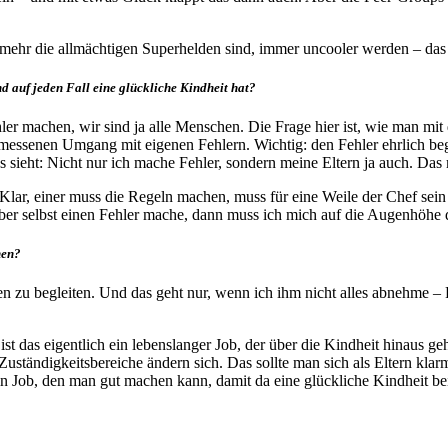
ht mehr die allmächtigen Superhelden sind, immer uncooler werden – da
d auf jeden Fall eine glückliche Kindheit hat?
ler machen, wir sind ja alle Menschen. Die Frage hier ist, wie man m
gemessenen Umgang mit eigenen Fehlern. Wichtig: den Fehler ehrlich begr
s sieht: Nicht nur ich mache Fehler, sondern meine Eltern ja auch. Das
Klar, einer muss die Regeln machen, muss für eine Weile der Chef sein –
aber selbst einen Fehler mache, dann muss ich mich auf die Augenhöhe 
hen?
eben zu begleiten. Und das geht nur, wenn ich ihm nicht alles abnehme 
t ist das eigentlich ein lebenslanger Job, der über die Kindheit hinaus
Zuständigkeitsbereiche ändern sich. Das sollte man sich als Eltern kla
 ein Job, den man gut machen kann, damit da eine glückliche Kindheit 