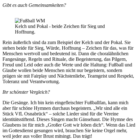
Gibt es auch Gemeinsamkeiten?
Kelch und Pokal - beide Zeichen für Sieg und
Hoffnung.
Rein äußerlich sind da zum Beispiel der Kelch und der Pokal. Sie
stehen beide für Sieg, Würde, Hoffnung – Zeichen für das, was für
Menschen wertvoll und bedeutend ist. Dann die choralähnlichen
Fangesänge, Regeln und Rituale, die Begeisterung, das Pilgern,
Freud und Leid oder auch die Werte und die Haltung: Fußball und
Glaube wollen beide Menschen nicht nur begeistern, sondern
prägen sie mit Fairplay und Nächstenliebe, Teamgeist und Respekt,
Toleranz und Verantwortung.
Ihr schönster Vergleich?
Die Gesänge. Ich bin kein eingefleischter Fußballfan, kann mich
aber für schöne Hymnen durchaus begeistern. „Wir sind alle ein
Stück VfL Osnabrück“ – solche Lieder sind für die Vereine
identitätsstiftend. Dieses Singen macht Gänsehaut. Die Hymne des
Glaubens ist für mich „Großer Gott wir loben dich“. Wenn das Lied
im Gottesdienst gesungen wird, brauchen Sie keine Orgel mehr,
weil jeder aus voller Brust mitsingt. Das trägt!