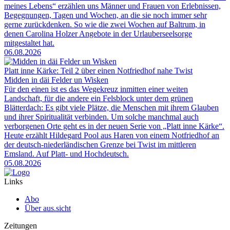
meines Lebens“ erzählen uns Männer und Frauen von Erlebnissen,
Begegnungen, Tagen und Wochen, an die sie noch immer sehr
gerne zurückdenken. So wie die zwei Wochen auf Baltrum, in
denen Carolina Holzer Angebote in der Urlauberseelsorge
mitgestaltet hat.
06.08.2026
Platt inne Kärke: Teil 2 über einen Notfriedhof nahe Twist
Midden in däi Felder un Wisken
Für den einen ist es das Wegekreuz inmitten einer weiten
Landschaft, für die andere ein Felsblock unter dem grünen
Blätterdach: Es gibt viele Plätze, die Menschen mit ihrem Glauben
und ihrer Spiritualität verbinden. Um solche manchmal auch
verborgenen Orte geht es in der neuen Serie von „Platt inne Kärke“.
Heute erzählt Hildegard Pool aus Haren von einem Notfriedhof an
der deutsch-niederländischen Grenze bei Twist im mittleren
Emsland. Auf Platt- und Hochdeutsch.
05.08.2026
Links
Abo
Über aus.sicht
Zeitungen