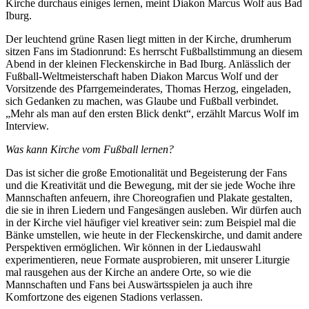
Kirche durchaus einiges lernen, meint Diakon Marcus Wolf aus Bad
Iburg.
Der leuchtend grüne Rasen liegt mitten in der Kirche, drumherum
sitzen Fans im Stadionrund: Es herrscht Fußballstimmung an diesem
Abend in der kleinen Fleckenskirche in Bad Iburg. Anlässlich der
Fußball-Weltmeisterschaft haben Diakon Marcus Wolf und der
Vorsitzende des Pfarrgemeinderates, Thomas Herzog, eingeladen,
sich Gedanken zu machen, was Glaube und Fußball verbindet.
„Mehr als man auf den ersten Blick denkt“, erzählt Marcus Wolf im
Interview.
Was kann Kirche vom Fußball lernen?
Das ist sicher die große Emotionalität und Begeisterung der Fans
und die Kreativität und die Bewegung, mit der sie jede Woche ihre
Mannschaften anfeuern, ihre Choreografien und Plakate gestalten,
die sie in ihren Liedern und Fangesängen ausleben. Wir dürfen auch
in der Kirche viel häufiger viel kreativer sein: zum Beispiel mal die
Bänke umstellen, wie heute in der Fleckenskirche, und damit andere
Perspektiven ermöglichen. Wir können in der Liedauswahl
experimentieren, neue Formate ausprobieren, mit unserer Liturgie
mal rausgehen aus der Kirche an andere Orte, so wie die
Mannschaften und Fans bei Auswärtsspielen ja auch ihre
Komfortzone des eigenen Stadions verlassen.