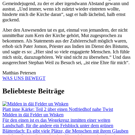
Gemeindejugend, zu der er aber irgendwann Abstand gewann und
austrat. „Und immer, wenn ich zuletzt wieder eintreten wollte,
hinderte mich die Kirche daran“, sagt er halb lächelnd, halb ernst
guckend.
Aber den Anwesenden tat es gut, einmal von jemandem, der nicht
unmittelbar zum Kern der Kirche gehört, Mut zugesprochen zu
bekommen. Als Statements aus der Zuhörerschaft möglich waren,
erhob sich Pater Jomon, Priester aus Indien im Dienst des Bistums,
und sagte es so: „Hier sind so viele engagierte Menschen. Ich fühle
mich stolz, dazuzugehören. Wir sind nicht zu übersehen.“ Und dass
ausgerechnet Stephan Weil zu Besuch sei, „ist eine Ehre für mich“.
Matthias Petersen
WAS UNS BEWEGT
Beliebteste Beiträge
Platt inne Kärke: Teil 2 über einen Notfriedhof nahe Twist
Midden in däi Felder un Wisken
Für den einen ist es das Wegekreuz inmitten einer weiten
Landschaft, für die andere ein Felsblock unter dem grünen
Blätterdach: Es gibt viele Plätze, die Menschen mit ihrem Glauben