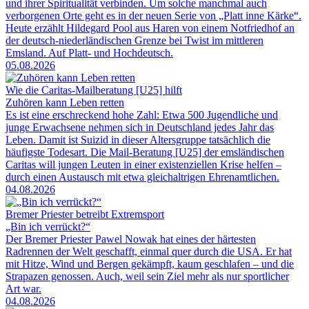
und ihrer Spiritualität verbinden. Um solche manchmal auch
verborgenen Orte geht es in der neuen Serie von „Platt inne Kärke“.
Heute erzählt Hildegard Pool aus Haren von einem Notfriedhof an
der deutsch-niederländischen Grenze bei Twist im mittleren
Emsland. Auf Platt- und Hochdeutsch.
05.08.2026
Wie die Caritas-Mailberatung [U25] hilft
Zuhören kann Leben retten
Es ist eine erschreckend hohe Zahl: Etwa 500 Jugendliche und
junge Erwachsene nehmen sich in Deutschland jedes Jahr das
Leben. Damit ist Suizid in dieser Altersgruppe tatsächlich die
häufigste Todesart. Die Mail-Beratung [U25] der emsländischen
Caritas will jungen Leuten in einer existenziellen Krise helfen –
durch einen Austausch mit etwa gleichaltrigen Ehrenamtlichen.
04.08.2026
Bremer Priester betreibt Extremsport
„Bin ich verrückt?“
Der Bremer Priester Pawel Nowak hat eines der härtesten
Radrennen der Welt geschafft, einmal quer durch die USA. Er hat
mit Hitze, Wind und Bergen gekämpft, kaum geschlafen – und die
Strapazen genossen. Auch, weil sein Ziel mehr als nur sportlicher
Art war.
04.08.2026