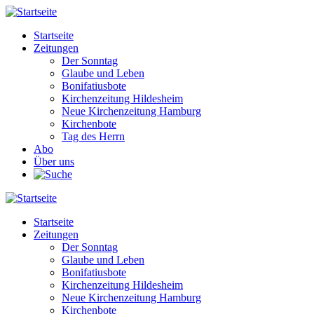
Direkt
zum
Startseite
Inhalt
Zeitungen
Main
Der Sonntag
navigation
Glaube und Leben
Bonifatiusbote
Kirchenzeitung Hildesheim
Neue Kirchenzeitung Hamburg
Kirchenbote
Tag des Herrn
Abo
Über uns
Startseite
Zeitungen
Main
Der Sonntag
navigation
Glaube und Leben
Bonifatiusbote
Kirchenzeitung Hildesheim
Neue Kirchenzeitung Hamburg
Kirchenbote