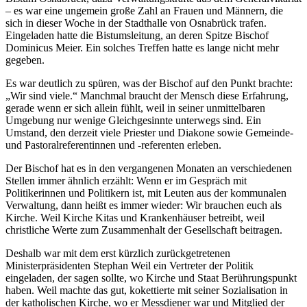
– es war eine ungemein große Zahl an Frauen und Männern, die
sich in dieser Woche in der Stadthalle von Osnabrück trafen.
Eingeladen hatte die Bistumsleitung, an deren Spitze Bischof
Dominicus Meier. Ein solches Treffen hatte es lange nicht mehr
gegeben.
Es war deutlich zu spüren, was der Bischof auf den Punkt brachte:
„Wir sind viele.“ Manchmal braucht der Mensch diese Erfahrung,
gerade wenn er sich allein fühlt, weil in seiner unmittelbaren
Umgebung nur wenige Gleichgesinnte unterwegs sind. Ein
Umstand, den derzeit viele Priester und Diakone sowie Gemeinde-
und Pastoralreferentinnen und -referenten erleben.
Der Bischof hat es in den vergangenen Monaten an verschiedenen
Stellen immer ähnlich erzählt: Wenn er im Gespräch mit
Politikerinnen und Politikern ist, mit Leuten aus der kommunalen
Verwaltung, dann heißt es immer wieder: Wir brauchen euch als
Kirche. Weil Kirche Kitas und Krankenhäuser betreibt, weil
christliche Werte zum Zusammenhalt der Gesellschaft beitragen.
Deshalb war mit dem erst kürzlich zurückgetretenen
Ministerpräsidenten Stephan Weil ein Vertreter der Politik
eingeladen, der sagen sollte, wo Kirche und Staat Berührungspunkt
haben. Weil machte das gut, kokettierte mit seiner Sozialisation in
der katholischen Kirche, wo er Messdiener war und Mitglied der