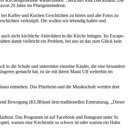
nserer Kirchengemeinde wiederfinden“, berichtet Rita Dieckmann. Die
 davon 20 Jahre im Pfarrgemeinderat.
 bei Kaffee und Kuchen Geschichten zu hören und alte Fotos zu
Geschichten verknüpft. Die wollen wir lebendig halten und
auch nicht kirchliche Aktivitäten in die Kirche bringen. Im Escape-
tten damit vielleicht ein Problem, bei uns ist das zum Glück kein
och in die Schule und unterstützt einzelne Kinder, die eine besondere
üngeren gemacht hat, ist sie mit ihrem Mann Ulf weiterhin im
shaus entstehen. Das Pfarrheim und die Musikschule werden dort
jugend Bewegung (KLJB)und dem traditionellen Ernteumzug. „Dieser
adtour. Das Programm ist auf Facebook und Instagram unter St.
ispiel, warum eine Kirchentür so schwer ist oder warum ein Hahn