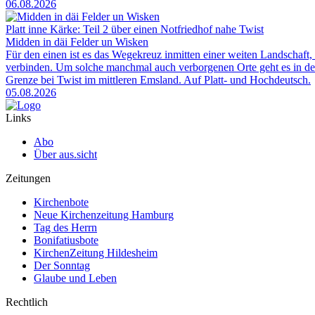
06.08.2026
Platt inne Kärke: Teil 2 über einen Notfriedhof nahe Twist
Midden in däi Felder un Wisken
Für den einen ist es das Wegekreuz inmitten einer weiten Landschaft, 
verbinden. Um solche manchmal auch verborgenen Orte geht es in der
Grenze bei Twist im mittleren Emsland. Auf Platt- und Hochdeutsch.
05.08.2026
Links
Abo
Über aus.sicht
Zeitungen
Kirchenbote
Neue Kirchenzeitung Hamburg
Tag des Herrn
Bonifatiusbote
KirchenZeitung Hildesheim
Der Sonntag
Glaube und Leben
Rechtlich