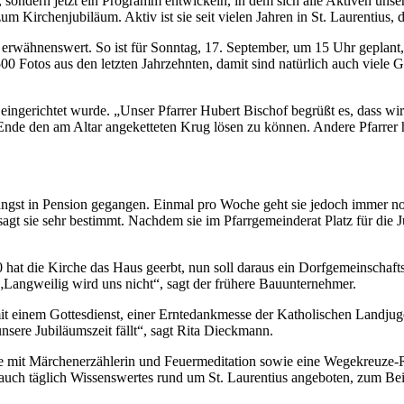
len, sondern jetzt ein Programm entwickeln, in dem sich alle Aktiven u
zum Kirchenjubiläum. Aktiv ist sie seit vielen Jahren in St. Laurentius,
rwähnenswert. So ist für Sonntag, 17. September, um 15 Uhr geplant,
00 Fotos aus den letzten Jahrzehnten, damit sind natürlich auch viele 
ngerichtet wurde. „Unser Pfarrer Hubert Bischof begrüßt es, dass wir 
nde den am Altar angeketteten Krug lösen zu können. Andere Pfarrer hä
ie längst in Pension gegangen. Einmal pro Woche geht sie jedoch immer n
agt sie sehr bestimmt. Nachdem sie im Pfarrgemeinderat Platz für die J
hat die Kirche das Haus geerbt, nun soll daraus ein Dorfgemeinschaft
Langweilig wird uns nicht“, sagt der frühere Bauunternehmer.
 mit einem Gottesdienst, einer Erntedankmesse der Katholischen Land
unsere Jubiläumszeit fällt“, sagt Rita Dieckmann.
e mit Märchenerzählerin und Feuermeditation sowie eine Wegekreuze-R
 auch täglich Wissenswertes rund um St. Laurentius angeboten, zum Be