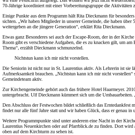
wir eine Festschrift aufgelegt. Das wollten wir jetzt nicht wiederho
70-Jährige koordiniert mit einer Vorbereitungsgruppe die Aktivitäten 
Einige Punkte aus dem Programm hält Rita Dieckmann für besonders e
sichten. „Wir haben Mitglieder in unserer Gemeinde, die haben über 5
weitergeben an die jüngere Generation“, erklärt Rita Dieckmann.
Etwas ganz Besonderes sei auch der Escape-Room, der in der Kirche ei
Room gibt es verschiedene Aufgaben, die es zu knacken gilt, um am E
Thema“, erzählt Dieckmann schmunzelnd.
Nichtstun kann ich mir nicht vorstellen.
Die Seniorin ist nicht nur in St. Laurentius aktiv. Als Lehrerin ist s
Aufmerksamkeit brauchen. „Nichtstun kann ich mir nicht vorstellen“ s
Gemeindeteam aktiv.
Zur Kirchengemeinde gehört auch das frühere Hotel Haarmeyer. 2010 
untergebracht. Ulf Dieckmann kümmert sich um die Umbauarbeiten. „
Den Abschluss der Festwochen bildet schließlich das Erntedankfest
findet nur alle fünf Jahre statt und wir haben Glück, dass er genau in 
Weitere Programmpunkte sind unter anderem eine Nacht in der Kirch
Laurentius Neuenkirchen oder auf Pfarrblick.de zu finden. Dort wird
oben auf dem Kirchturm zu sehen ist.