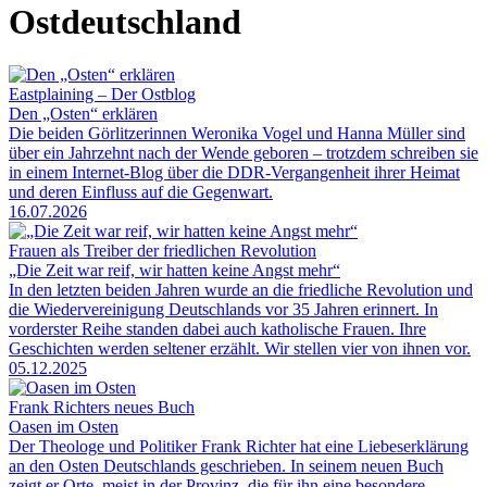
Ostdeutschland
Eastplaining – Der Ostblog
Den „Osten“ erklären
Die beiden Görlitzerinnen Weronika Vogel und Hanna Müller sind
über ein Jahrzehnt nach der Wende geboren – trotzdem schreiben sie
in einem Internet-Blog über die DDR-Vergangenheit ihrer Heimat
und deren Einfluss auf die Gegenwart.
16.07.2026
Frauen als Treiber der friedlichen Revolution
„Die Zeit war reif, wir hatten keine Angst mehr“
In den letzten beiden Jahren wurde an die friedliche Revolution und
die Wiedervereinigung Deutschlands vor 35 Jahren erinnert. In
vorderster Reihe standen dabei auch katholische Frauen. Ihre
Geschichten werden seltener erzählt. Wir stellen vier von ihnen vor.
05.12.2025
Frank Richters neues Buch
Oasen im Osten
Der Theologe und Politiker Frank Richter hat eine Liebeserklärung
an den Osten Deutschlands geschrieben. In seinem neuen Buch
zeigt er Orte, meist in der Provinz, die für ihn eine besondere