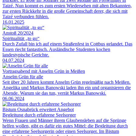
Burkner. Er lebte im Sommer für zwei Monate als Freiwilliger in
Taizé. Nun kommt es zum ersten Wiedersehen mit alten Bekannten,
zur ersten Rückkehr in die große Gemeinschaft derer, die sich mit
Taizé verbunden fühlen.
16.01.2025
Anstoß 20/2024
Spiritualität „to go“
Durch Zufall bin ich auf einem Straßenfest in Cottbus gelandet. Das
Essen riecht fantastisch. Ausländische Studenten kochen
landestypische Gerichte.
04.07.2024
Vortragsabend mit Anselm Grün in Meißen
Anselm Grün für alle
Seit über 20 Jahren kommt Anselm Grün regelmäßig nach Meißen.
Angelika und Markus Banowski laden ihn ein und organisieren die
Abende. Warum sie das tun, verrät Markus Banowski.
06.06.2024
Bistum Osnabrück erweitert Angebot
Begleitung durch erfahrene Seelsorger
Wenn Frauen und Männer ihrem Glaubensleben auf die Sprünge
helfen wollen, gibt es dafür ein gutes Mittel: die Begleitung durch
eine erfahrene Seelsorgerin oder einen Seelsorger. Im Bistum