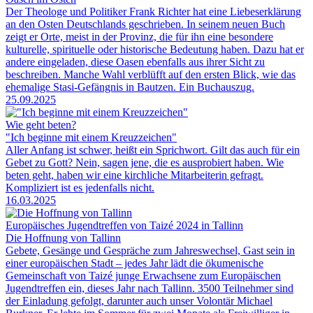
Der Theologe und Politiker Frank Richter hat eine Liebeserklärung
an den Osten Deutschlands geschrieben. In seinem neuen Buch
zeigt er Orte, meist in der Provinz, die für ihn eine besondere
kulturelle, spirituelle oder historische Bedeutung haben. Dazu hat er
andere eingeladen, diese Oasen ebenfalls aus ihrer Sicht zu
beschreiben. Manche Wahl verblüfft auf den ersten Blick, wie das
ehemalige Stasi-Gefängnis in Bautzen. Ein Buchauszug.
25.09.2025
Wie geht beten?
"Ich beginne mit einem Kreuzzeichen"
Aller Anfang ist schwer, heißt ein Sprichwort. Gilt das auch für ein
Gebet zu Gott? Nein, sagen jene, die es ausprobiert haben. Wie
beten geht, haben wir eine kirchliche Mitarbeiterin gefragt.
Kompliziert ist es jedenfalls nicht.
16.03.2025
Europäisches Jugendtreffen von Taizé 2024 in Tallinn
Die Hoffnung von Tallinn
Gebete, Gesänge und Gespräche zum Jahreswechsel, Gast sein in
einer europäischen Stadt – jedes Jahr lädt die ökumenische
Gemeinschaft von Taizé junge Erwachsene zum Europäischen
Jugendtreffen ein, dieses Jahr nach Tallinn. 3500 Teilnehmer sind
der Einladung gefolgt, darunter auch unser Volontär Michael