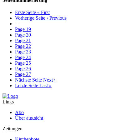
Seitennummerierung
Erste Seite
« First
Vorherige Seite
‹ Previous
…
Page
19
Page
20
Page
21
Page
22
Page
23
Page
24
Page
25
Page
26
Page
27
Nächste Seite
Next ›
Letzte Seite
Last »
Links
Abo
Über aus.sicht
Zeitungen
Kirchenbote