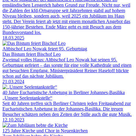
emsländischen Lengerich haben Grund zur Freude. Nicht nur, weil
die Zahlen der kfd-Ortsgruppe seit Jahrzehnten stabil auf hohem
Niveau bleiben, sondern auch, weil 2025 ein Jubiläum ins Haus
steht. Der Verein feiert ab jetzt mit einem monatlichen Angebot das
150-jährige Bestehen. Ende März geht es mit Besuch aus dem
Bundesvorstand los.
18.03.2025
Altbischof Leo Nowak feiert 95. Geburtstag
Das Bistum feiert Bischof Leo
Zweimal volles Haus: Altbischof Leo Nowak hat seinen 95.
Geburtstag gefeiert – das sorgte für eine volle Kathedrale und einen
gut besuchten Empfang. Ministerpräsident Reiner Haseloff blickte
schon auf das nächste Jubiläum.
21.03.2024
40 Jahre Eucharistische Anbetung in Berliner Johannes-Basilika
„Unsere Seelentankstelle“
Seit 40 Jahren treffen sich Berliner Christen jeden Freitagabend zur
Eucharistischen Anbetung in der Johannes-Basilika. Die treuen
Besucher schätzen neben den Zeiten der Stille auch die gute Musik.
12.10.2023
125 Jahre Kirche und Chor in Neuenkirchen