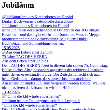
Jubiläum
Dinkel-Buchweizen-Saatenbrotbackmischung
Jubiläumsbrot des Kirchenboten im Handel
Mitte Juni feiert der Kirchenbote in Osnabrück das 100-jährige
Bestehen – und dazu gibt es ein Jubiläumsbrot. Vitus in Meppen
produziert dafür eine Backmischung. Mit gutem Dinkel,
Buchweizen und Sonnenblumenkernen.
15.05.2026
75 Jahre TAG DES HERRN
Aus dem Leben einer Zeitung
Der TAG DES HERRN feiert in diesem Jahr seinen 75. Geburtstag.
Ein stattliches Alter, besonders angesichts der widrigen Umstände,
unter denen er gegründet wurde. Die Zeitschrift macht sich auch
heute Gedanken – darum, dass angesichts ihres modernen
Aussehens ihr rundes Jubiläum vergessen werden könnte. Weil das
nicht passieren darf, brauchen wir Ihre Hilfe!
13.02.2026
Jubiläum bei der Frauengemeinschaft in Lengerich
"Ohne die kfd würde etwas fehlen“
Die 430 Mitglieder der katholischen Frauengemeinschaft im