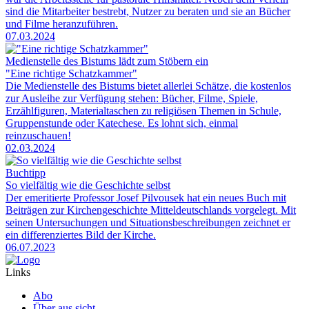
sind die Mitarbeiter bestrebt, Nutzer zu beraten und sie an Bücher
und Filme heranzuführen.
07.03.2024
Medienstelle des Bistums lädt zum Stöbern ein
"Eine richtige Schatzkammer"
Die Medienstelle des Bistums bietet allerlei Schätze, die kostenlos
zur Ausleihe zur Verfügung stehen: Bücher, Filme, Spiele,
Erzählfiguren, Materialtaschen zu religiösen Themen in Schule,
Gruppenstunde oder Katechese. Es lohnt sich, einmal
reinzuschauen!
02.03.2024
Buchtipp
So vielfältig wie die Geschichte selbst
Der emeritierte Professor Josef Pilvousek hat ein neues Buch mit
Beiträgen zur Kirchengeschichte Mitteldeutschlands vorgelegt. Mit
seinen Untersuchungen und Situationsbeschreibungen zeichnet er
ein differenziertes Bild der Kirche.
06.07.2023
Links
Abo
Über aus.sicht