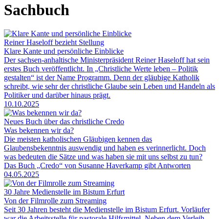
Sachbuch
Reiner Haseloff bezieht Stellung
Klare Kante und persönliche Einblicke
Der sachsen-anhaltische Ministerpräsident Reiner Haseloff hat sein
erstes Buch veröffentlicht. In „Christliche Werte leben – Politik
gestalten“ ist der Name Programm. Denn der gläubige Katholik
schreibt, wie sehr der christliche Glaube sein Leben und Handeln als
Politiker und darüber hinaus prägt.
10.10.2025
Neues Buch über das christliche Credo
Was bekennen wir da?
Die meisten katholischen Gläubigen kennen das
Glaubensbekenntnis auswendig und haben es verinnerlicht. Doch
was bedeuten die Sätze und was haben sie mit uns selbst zu tun?
Das Buch „Credo“ von Susanne Haverkamp gibt Antworten
04.05.2025
30 Jahre Medienstelle im Bistum Erfurt
Von der Filmrolle zum Streaming
Seit 30 Jahren besteht die Medienstelle im Bistum Erfurt. Vorläufer
war die Arbeitsstelle für pastorale Hilfsmittel. Neben dem Verleih