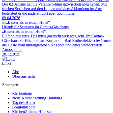
Der 82-Jährige hat die Verantwortung inzwischen abgegeben. Mit
frechen Sprüchen auf den Lippen und dem Akkordeon im Arm
begeistert er die anderen dort aber noch immer.
09.04.2026
Urlaub für Senioren im Caritas-Gästehaus
„Besser als in jedem Hotel“
Einfach mal raus. Das muss gar nicht weit weg sein. Im Caritas-
Gästehaus St. Elisabeth am Kurpark in Bad Rothenfelde schwärmen
die Gäste vom umfangreichen Angebot und einer wunderbaren
Atmosphäre.
28.12.2025
Links
Abo
Über aus.sicht
Zeitungen
Kirchenbote
Neue Kirchenzeitung Hamburg
Tag des Herrn
Bonifatiusbote
KirchenZeitung Hildesheim