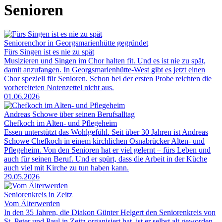
Senioren
Seniorenchor in Georgsmarienhütte gegründet
Fürs Singen ist es nie zu spät
Musizieren und Singen im Chor halten fit. Und es ist nie zu spät,
damit anzufangen. In Georgsmarienhütte-West gibt es jetzt einen
Chor speziell für Senioren. Schon bei der ersten Probe reichten die
vorbereiteten Notenzettel nicht aus.
01.06.2026
Andreas Schowe über seinen Berufsalltag
Chefkoch im Alten- und Pflegeheim
Essen unterstützt das Wohlgefühl. Seit über 30 Jahren ist Andreas
Schowe Chefkoch in einem kirchlichen Osnabrücker Alten- und
Pflegeheim. Von den Senioren hat er viel gelernt – fürs Leben und
auch für seinen Beruf. Und er spürt, dass die Arbeit in der Küche
auch viel mit Kirche zu tun haben kann.
29.05.2026
Seniorenkreis in Zeitz
Vom Älterwerden
In den 35 Jahren, die Diakon Günter Helgert den Seniorenkreis von
St. Peter und Paul in Zeitz organisiert hat, ist er selbst alt geworden.