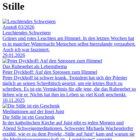
Stille
Anstoß 03/2026
Leuchtendes Schweigen
Grünes und rotes Leuchten am Himmel. In den letzten Wochen hat
es in mancher Winternacht Menschen selbst hierzulande verzaubert.
Auch ich war fasziniert.
29.01.2026
Das Ruhegebet als Lebensthema
Peter Dyckhoff: Auf den Sprossen zum Himmel
Peter Dyckhoff ist schwer krank. Trotzdem hat sich der Priester
täglich an seinen Schreibtisch gesetzt, um ein letztes Buch zu
schreiben. Es ist ein Vermächtnis für alle jene, die das Ruhegebet so
lieben wie er. Nichts hat ihm im Leben so viel Kraft geschenkt.
10.11.2025
Meditationen auf der Insel Juist
Die Stille ist ein Geschenk
In der katholischen Kirche auf Juist gibt es jeden Morgen und
Abend Schweigemeditationen. Schwester Michaela Wachendorfer
erzählt, wie es zu dem Projekt „Stille auf Juist“ kam und warum sie
die Meditationsgemeinschaft als „Leutekloster“ versteht.