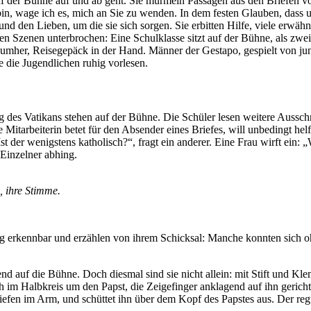
f der Bühne auf und ab geht. Sie murmeln Passagen aus den Briefen vor 
bin, wage ich es, mich an Sie zu wenden. In dem festen Glauben, dass uns
nd den Lieben, um die sie sich sorgen. Sie erbitten Hilfe, viele erw
zen Szenen unterbrochen: Eine Schulklasse sitzt auf der Bühne, als zw
 umher, Reisegepäck in der Hand. Männer der Gestapo, gespielt von ju
 die Jugendlichen ruhig vorlesen.
g des Vatikans stehen auf der Bühne. Die Schüler lesen weitere Ausschn
Mitarbeiterin betet für den Absender eines Briefes, will unbedingt helfe
 der wenigstens katholisch?“, fragt ein anderer. Eine Frau wirft ein: 
Einzelner abhing.
, ihre Stimme.
 erkennbar und erzählen von ihrem Schicksal: Manche konnten sich ohne
nd auf die Bühne. Doch diesmal sind sie nicht allein: mit Stift und Klem
h im Halbkreis um den Papst, die Zeigefinger anklagend auf ihn gerich
riefen im Arm, und schüttet ihn über dem Kopf des Papstes aus. Der regt