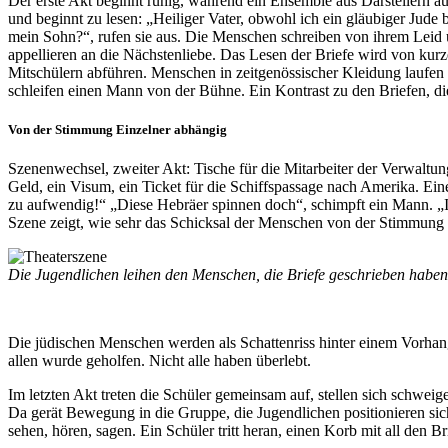
Der erste Akt beginnt ruhig, während ein Ensemble aus Darstellern au
und beginnt zu lesen: „Heiliger Vater, obwohl ich ein gläubiger Jude 
mein Sohn?“, rufen sie aus. Die Menschen schreiben von ihrem Leid u
appellieren an die Nächstenliebe. Das Lesen der Briefe wird von kur
Mitschülern abführen. Menschen in zeitgenössischer Kleidung laufen
schleifen einen Mann von der Bühne. Ein Kontrast zu den Briefen, die
Von der Stimmung Einzelner abhängig
Szenenwechsel, zweiter Akt: Tische für die Mitarbeiter der Verwaltun
Geld, ein Visum, ein Ticket für die Schiffspassage nach Amerika. Eine 
zu aufwendig!“ „Diese Hebräer spinnen doch“, schimpft ein Mann. „Ist
Szene zeigt, wie sehr das Schicksal der Menschen von der Stimmung 
Die Jugendlichen leihen den Menschen, die Briefe geschrieben haben
Die jüdischen Menschen werden als Schattenriss hinter einem Vorhang
allen wurde geholfen. Nicht alle haben überlebt.
Im letzten Akt treten die Schüler gemeinsam auf, stellen sich schweige
Da gerät Bewegung in die Gruppe, die Jugendlichen positionieren sic
sehen, hören, sagen. Ein Schüler tritt heran, einen Korb mit all den B