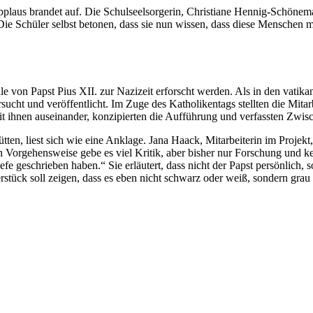
pplaus brandet auf. Die Schulseelsorgerin, Christiane Hennig-Schönemann
ie Schüler selbst betonen, dass sie nun wissen, dass diese Menschen m
le von Papst Pius XII. zur Nazizeit erforscht werden. Als in den vati
rsucht und veröffentlicht. Im Zuge des Katholikentags stellten die Mita
it ihnen auseinander, konzipierten die Aufführung und verfassten Zwisc
ten, liest sich wie eine Anklage. Jana Haack, Mitarbeiterin im Projekt, 
 Vorgehensweise gebe es viel Kritik, aber bisher nur Forschung und kei
efe geschrieben haben.“ Sie erläutert, dass nicht der Papst persönlich,
rstück soll zeigen, dass es eben nicht schwarz oder weiß, sondern grau 