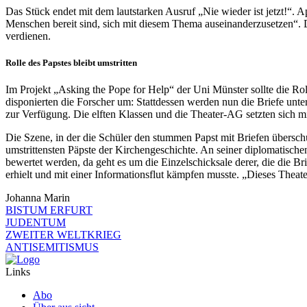
Das Stück endet mit dem lautstarken Ausruf „Nie wieder ist jetzt!“. A
Menschen bereit sind, sich mit diesem Thema auseinanderzusetzen“. D
verdienen.
Rolle des Papstes bleibt umstritten
Im Projekt „Asking the Pope for Help“ der Uni Münster sollte die Rol
disponierten die Forscher um: Stattdessen werden nun die Briefe unte
zur Verfügung. Die elften Klassen und die Theater-AG setzten sich m
Die Szene, in der die Schüler den stummen Papst mit Briefen überschüt
umstrittensten Päpste der Kirchengeschichte. An seiner diplomatischen
bewertet werden, da geht es um die Einzelschicksale derer, die die Bri
erhielt und mit einer Informationsflut kämpfen musste. „Dieses Theate
Johanna Marin
BISTUM ERFURT
JUDENTUM
ZWEITER WELTKRIEG
ANTISEMITISMUS
Links
Abo