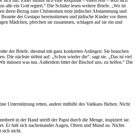
sich hin. Einer nimmt sich eine Requisite – einen Hut – setzt sich
 alle ein Gott regiert.“ Die Schüler lesen weitere Briefe. „Wo ist
ähnen ihren Bezug zum Christentum trotz jüdischer Abstammung und
ei Beamte der Gestapo hereinstürmen und jüdische Kinder vor ihren
ngen Mädchen, pferchen sie zusammen, schlagen auf sie ein und
itte der Briefe, diesmal mit ganz konkreten Anliegen: Sie brauchen
n. Die nächste stöhnt auf. „Schon wieder die“, sagt sie. „Das ist viel
„Wir müssen was tun. Außerdem bittet der Bischof uns, zu helfen.“ Die
 Unterstützung retten, andere mithilfe des Vatikans fliehen. Nicht
mbrett in der Hand streift der Papst durch die Menge, inspiziert sie.
tet. Er hält sich nacheinander Augen, Ohren und Mund zu. Nichts
 sich nicht.