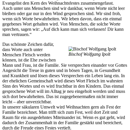
Evangelist den Kern des Weihnachtsfestes zusammengefasst.
Auch unter uns Menschen sind wir dankbar, wenn Worte nicht leer
bleiben oder gar nur in den Wind gesprochen sind. Wir sind froh,
wenn sich Worte bewahrheiten. Wir leben davon, dass ein einmal
gegebenes Wort gehalten wird. Von Menschen, die solche Worte
sprechen, sagen wir: „Auf dich kann man sich verlassen! Dir kann
man vertrauen.“
Das schönste Zeichen dafür,
dass Worte auch unter
Bischof Wolfgang Ipolt
Menschen Fleisch werden
können, ist die Ehe zwischen
Mann und Frau, ist die Familie. Sie versprechen einander vor Gottes
Angesicht die Treue in guten und in bösen Tagen, in Gesundheit
und Krankheit und lösen dieses Versprechen ein Leben lang ein. In
der ehelichen Gemeinschaft wird dieses Wort Fleisch im wahrsten
Sinn des Wortes und es wird fruchtbar in den Kindern. Das einmal
gesprochene Wort will im Alltag je neu eingeholt werden und muss
sich dort bewahrheiten. Das ist zugegebenermaßen nicht immer
leicht – aber unverzichtbar.
In unserer säkularen Umwelt wird Weihnachten gern als Fest der
Familie bezeichnet. Man trifft sich zum Fest, weil dort Zeit und
Raum für ein ausgedehntes Miteinander ist. Wenn es gut geht, wird
dadurch der Zusammenhalt in der Familie gestärkt und bereichert,
durch die Freude eines Festes vertieft.