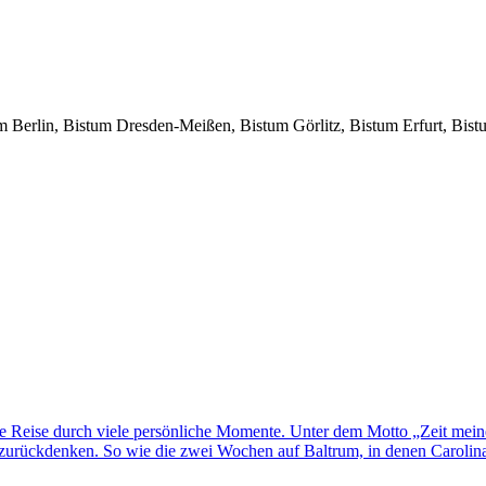
tum Berlin, Bistum Dresden-Meißen, Bistum Görlitz, Bistum Erfurt, Bi
ne Reise durch viele persönliche Momente. Unter dem Motto „Zeit mei
rückdenken. So wie die zwei Wochen auf Baltrum, in denen Carolina H