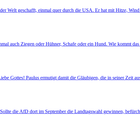
der Welt geschafft, einmal quer durch die USA. Er hat mit Hitze, Win
chmal auch Ziegen oder Hühner, Schafe oder ein Hund. Wie kommt das 
ebe Gottes! Paulus ermutigt damit die Gläubigen, die in seiner Zeit a
 Sollte die AfD dort im September die Landtagswahl gewinnen, befürcht