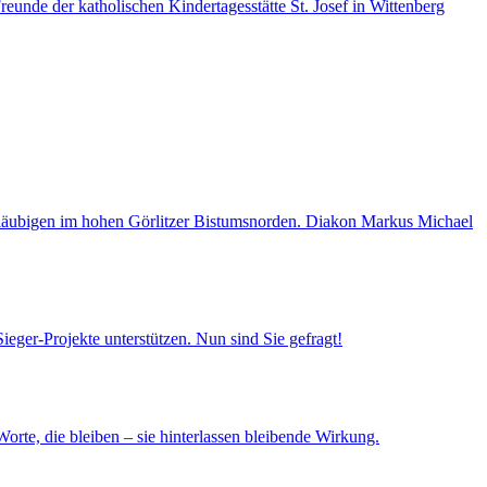
eunde der katholischen Kindertagesstätte St. Josef in Wittenberg
e Gläubigen im hohen Görlitzer Bistumsnorden. Diakon Markus Michael
ger-Projekte unterstützen. Nun sind Sie gefragt!
orte, die bleiben – sie hinterlassen bleibende Wirkung.