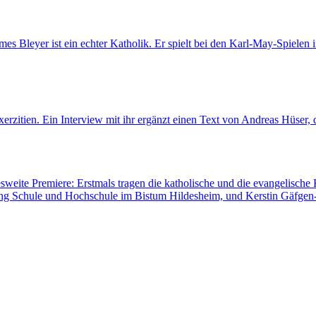
es Bleyer ist ein echter Katholik. Er spielt bei den Karl-May-Spielen 
rzitien. Ein Interview mit ihr ergänzt einen Text von Andreas Hüser, d
sweite Premiere: Erstmals tragen die katholische und die evangelisch
lung Schule und Hochschule im Bistum Hildesheim, und Kerstin Gäfgen-T