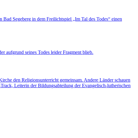
in Bad Segeberg in dem Freilichtspiel „Im Tal des Todes“ einen
er aufgrund seines Todes leider Fragment blieb.
e Kirche den Religionsunterricht gemeinsam. Andere Länder schauen
rack, Leiterin der Bildungsabteilung der Evangelisch-lutherischen