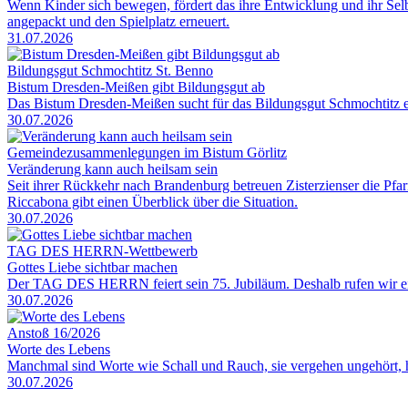
Wenn Kinder sich bewegen, fördert das ihre Entwicklung und ihr Selb
angepackt und den Spielplatz erneuert.
31.07.2026
Bildungsgut Schmochtitz St. Benno
Bistum Dresden-Meißen gibt Bildungsgut ab
Das Bistum Dresden-Meißen sucht für das Bildungsgut Schmochtitz ein
30.07.2026
Gemeindezusammenlegungen im Bistum Görlitz
Veränderung kann auch heilsam sein
Seit ihrer Rückkehr nach Brandenburg betreuen Zisterzienser die Pf
Riccabona gibt einen Überblick über die Situation.
30.07.2026
TAG DES HERRN-Wettbewerb
Gottes Liebe sichtbar machen
Der TAG DES HERRN feiert sein 75. Jubiläum. Deshalb rufen wir eine
30.07.2026
Anstoß 16/2026
Worte des Lebens
Manchmal sind Worte wie Schall und Rauch, sie vergehen ungehört, hin
30.07.2026