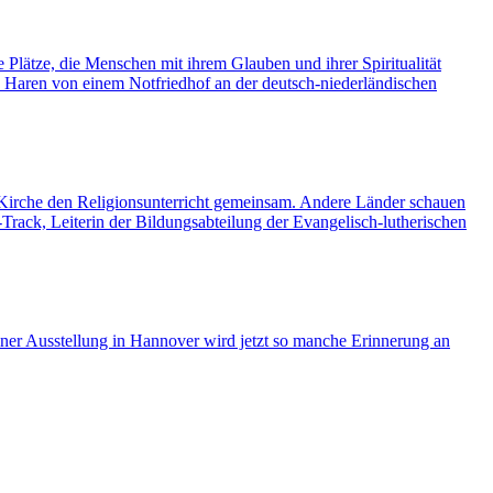
e Plätze, die Menschen mit ihrem Glauben und ihrer Spiritualität
s Haren von einem Notfriedhof an der deutsch-niederländischen
e Kirche den Religionsunterricht gemeinsam. Andere Länder schauen
rack, Leiterin der Bildungsabteilung der Evangelisch-lutherischen
 einer Ausstellung in Hannover wird jetzt so manche Erinnerung an