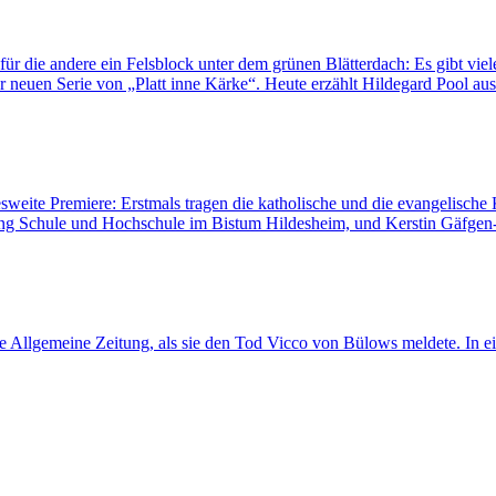
für die andere ein Felsblock unter dem grünen Blätterdach: Es gibt viel
 neuen Serie von „Platt inne Kärke“. Heute erzählt Hildegard Pool au
sweite Premiere: Erstmals tragen die katholische und die evangelisch
lung Schule und Hochschule im Bistum Hildesheim, und Kerstin Gäfgen-T
rsche Allgemeine Zeitung, als sie den Tod Vicco von Bülows meldete. In