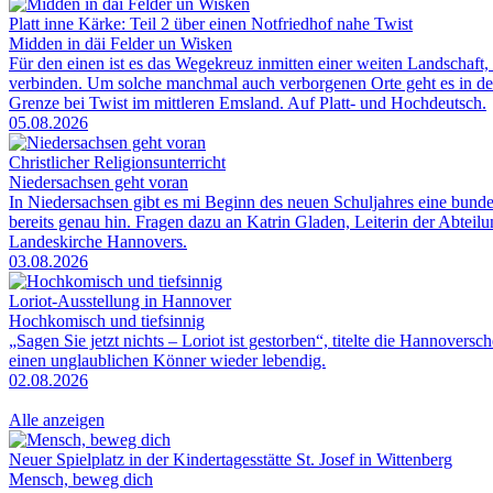
Platt inne Kärke: Teil 2 über einen Notfriedhof nahe Twist
Midden in däi Felder un Wisken
Für den einen ist es das Wegekreuz inmitten einer weiten Landschaft, 
verbinden. Um solche manchmal auch verborgenen Orte geht es in der
Grenze bei Twist im mittleren Emsland. Auf Platt- und Hochdeutsch.
05.08.2026
Christlicher Religionsunterricht
Niedersachsen geht voran
In Niedersachsen gibt es mi Beginn des neuen Schuljahres eine bunde
bereits genau hin. Fragen dazu an Katrin Gladen, Leiterin der Abtei
Landeskirche Hannovers.
03.08.2026
Loriot-Ausstellung in Hannover
Hochkomisch und tiefsinnig
„Sagen Sie jetzt nichts – Loriot ist gestorben“, titelte die Hannove
einen unglaublichen Könner wieder lebendig.
02.08.2026
Alle anzeigen
Neuer Spielplatz in der Kindertagesstätte St. Josef in Wittenberg
Mensch, beweg dich