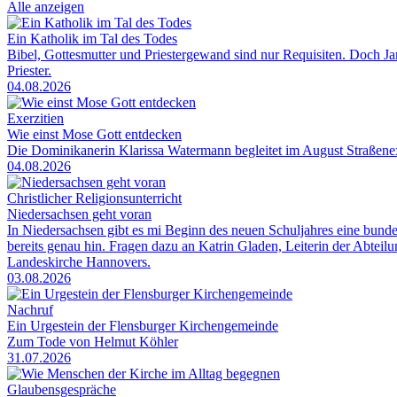
Alle anzeigen
Ein Katholik im Tal des Todes
Bibel, Gottesmutter und Priestergewand sind nur Requisiten. Doch Jam
Priester.
04.08.2026
Exerzitien
Wie einst Mose Gott entdecken
Die Dominikanerin Klarissa Watermann begleitet im August Straßenexe
04.08.2026
Christlicher Religionsunterricht
Niedersachsen geht voran
In Niedersachsen gibt es mi Beginn des neuen Schuljahres eine bunde
bereits genau hin. Fragen dazu an Katrin Gladen, Leiterin der Abtei
Landeskirche Hannovers.
03.08.2026
Nachruf
Ein Urgestein der Flensburger Kirchengemeinde
Zum Tode von Helmut Köhler
31.07.2026
Glaubensgespräche