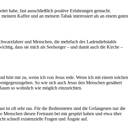
itet habe, fast ausschließlich positive Erfahrungen gemacht.
 meinem Kaffee und an meinem Tabak interessiert als an einem guten
e Schwarzfahrer und Menschen, die mehrfach des Ladendiebstahls
ichtig, dass sie mich als Seelsorger – und damit auch die Kirche –
und hört mir zu, wenn ich von Jesus rede. Wenn ich mit einem solchen
en entgegenzugehen. So wie sich auch Jesus den Menschen genähert
n Raum so wohnlich wie möglich einzurichten.
 ist oft sehr rau. Für die Bediensteten sind die Gefangenen nur die
die Menschen diesen Freiraum bei mir gespürt haben und etwa über
ht schnell existenzielle Fragen und Ängste auf.