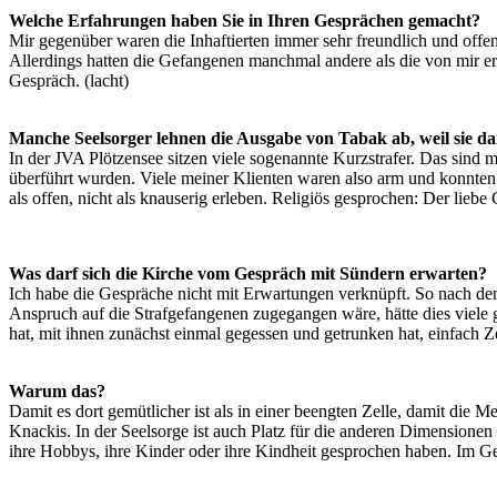
Welche Erfahrungen haben Sie in Ihren Gesprächen gemacht?
Mir gegenüber waren die Inhaftierten immer sehr freundlich und offen.
Allerdings hatten die Gefangenen manchmal andere als die von mir e
Gespräch. (lacht)
Manche Seelsorger lehnen die Ausgabe von Tabak ab, weil sie da
In der JVA Plötzensee sitzen viele sogenannte Kurzstrafer. Das sind
überführt wurden. Viele meiner Klienten waren also arm und konnten s
als offen, nicht als knauserig erleben. Religiös gesprochen: Der lieb
Was darf sich die Kirche vom Gespräch mit Sündern erwarten?
Ich habe die Gespräche nicht mit Erwartungen verknüpft. So nach dem
Anspruch auf die Strafgefangenen zugegangen wäre, hätte dies viele
hat, mit ihnen zunächst einmal gegessen und getrunken hat, einfach 
Warum das?
Damit es dort gemütlicher ist als in einer beengten Zelle, damit die
Knackis. In der Seelsorge ist auch Platz für die anderen Dimensione
ihre Hobbys, ihre Kinder oder ihre Kindheit gesprochen haben. Im G