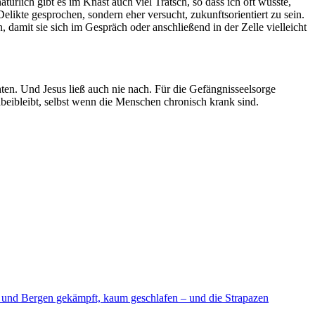
rlich gibt es im Knast auch viel Tratsch, so dass ich oft wusste,
likte gesprochen, sondern eher versucht, zukunftsorientiert zu sein.
damit sie sich im Gespräch oder anschließend in der Zelle vielleicht
chten. Und Jesus ließ auch nie nach. Für die Gefängnisseelsorge
beibleibt, selbst wenn die Menschen chronisch krank sind.
d und Bergen gekämpft, kaum geschlafen – und die Strapazen