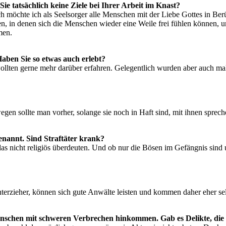
Sie tatsächlich keine Ziele bei Ihrer Arbeit im Knast?
ch möchte ich als Seelsorger alle Menschen mit der Liebe Gottes in B
en, in denen sich die Menschen wieder eine Weile frei fühlen können,
men.
Haben Sie so etwas auch erlebt?
wollten gerne mehr darüber erfahren. Gelegentlich wurden aber auch ma
en sollte man vorher, solange sie noch in Haft sind, mit ihnen spre
annt. Sind Straftäter krank?
e das nicht religiös überdeuten. Und ob nur die Bösen im Gefängnis sin
terzieher, können sich gute Anwälte leisten und kommen daher eher se
enschen mit schweren Verbrechen hinkommen. Gab es Delikte, di