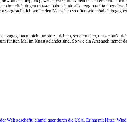
obwohl das möglich gewesen wäre, nie Akteneinsicht erbeten. Doch natü
n innerlich ringen musste, habe ich nie allzu engmaschig über diese De
 vorgestellt. Ich wollte den Menschen so offen wie möglich begegnen, 
schen zugegangen, nicht um sie zu richten, sondern eher, um sie aufzuri
 zum fünften Mal im Knast gelandet sind. So wie ein Arzt auch immer da
der Welt geschafft, einmal quer durch die USA. Er hat mit Hitze, Win