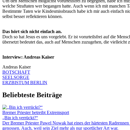
Um den Menschen möglichst vorurteilsfrei zu begegnen, habe ich mir, 
welche Straftaten wer begangen hatte. Auch wenn ich mit manchen Tate
Bestimmte Taten wie Kindesmissbrauch habe ich mir auch einfach nicht
selbst besser reflektieren können.
Das hört sich nicht einfach an.
Doch so hat Jesus es uns vorgelebt. Er ist vorurteilsfrei auf die Men
übersetzt bedeutet das, auch auf Menschen zuzugehen, die vielleicht
Interview: Andreas Kaiser
Andreas Kaiser
BOTSCHAFT
SEELSORGE
ERZBISTUM BERLIN
Beliebteste Beiträge
Bremer Priester betreibt Extremsport
„Bin ich verrückt?“
Der Bremer Priester Pawel Nowak hat eines der härtesten Radrennen 
genossen. Auch, weil sein Ziel mehr als nur sportlicher Art war.