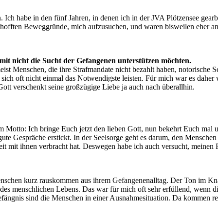
 Ich habe in den fünf Jahren, in denen ich in der JVA Plötzensee gearbe
rhofften Beweggründe, mich aufzusuchen, und waren bisweilen eher an
mit nicht die Sucht der Gefangenen unterstützen möchten.
 meist Menschen, die ihre Strafmandate nicht bezahlt haben, notorisch
ich oft nicht einmal das Notwendigste leisten. Für mich war es daher w
e Gott verschenkt seine großzügige Liebe ja auch nach überallhin.
 Motto: Ich bringe Euch jetzt den lieben Gott, nun bekehrt Euch mal 
 gute Gespräche erstickt. In der Seelsorge geht es darum, den Mensch
Zeit mit ihnen verbracht hat. Deswegen habe ich auch versucht, meine
 Menschen kurz rauskommen aus ihrem Gefangenenalltag. Der Ton im Knast
n des menschlichen Lebens. Das war für mich oft sehr erfüllend, wenn 
efängnis sind die Menschen in einer Ausnahmesituation. Da kommen rec