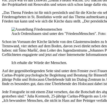
vor. 2024 war es das Leitwort „Damit Frieden wächst. DU machst den 
der Projektarbeit mit Renovabis und setzen sich schon lange dafür ei
„Das Thema Frieden ist für mich persönlich und für die Kirche ein s
Friedensgebeten in St. Bonifatius werde auf das Thema aufmerksam gem
Frieden tun kann und wie sich die Kirche dazu stellt. „Der persönliche
Auch Ordensfrauen sind unter den "FriedensMenschen". Foto: 
Schon im Vorraum der Kirche lächeln von den Glastrennwänden zu be
Trennwand, vier stehen auf dem Boden, davon zwei direkt neben den
haben: mit Šimo Maršić, dem Leiter des Jugendzentrums „Johannes Paul 
Geflüchteten engagierte und jetzt auf einer Internetseite Informatione
Ich erhalte die Würde der Menschen.
Auf der gegenüberliegenden Seite sind unter dem Fenster zwei Frauen
Caritas-Projekt psychologische Begleitung und Beratung für Binnenfl
jährige Polin und Holocaust-Überlebende hält im Dialog-Zentrum in 
finde es besonders gut, dass eine Überlebende des Holocaust dabei is
Jede Fotografie ist mit einem Zitat versehen, das die Botschaft des 
gestorben sind.“ Julia Kormosh, 25-jährige Caritas-Pflegerin aus Lvi
„Ich bewundere Menschen, die nicht in Hass auf ihre Peiniger verfalle