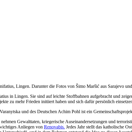
onifatius, Lingen. Darunter die Fotos von Šimo Maršić aus Sarajevo und
nifatius in Lingen. Sie sind auf leichte Stoffbahnen aufgebracht und 
kte zu mehr Frieden initiiert haben und sich dafür persönlich einsetze
a Varanytska und des Deutschen Achim Pohl ist ein Gemeinschaftsproje
en nehmen Gewalttaten, kriegerische Auseinandersetzungen und terrori
 wichtiges Anliegen von
Renovabis.
Jedes Jahr stellt das katholische 