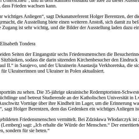
Unterschied“, und in dem Rahmen entstand die Idee zu dieser Ausstell
n, dass Frieden wachsen kann.
ehr wichtiges Anliegen“, sagt Dekanatsreferent Holger Berentzen, der d
acht, die Ausstellung biete einen weiteren Anstoß, sich damit zu befa
 Zugang ist sehr wichtig, und die Bilder der Ausstellung laden dazu ein
Elisabeth Tondera
iden Seiten der Eingangstür sechs Friedensmenschen die Besucherinnen
 Sitzbänken, sodass die darin sitzenden Kirchenbesucher den Eindruc
II.“ in Sarajevo, und der Ukrainerin Anastasija Verkhoretska, die sich 
n für Ukrainerinnen und Ukrainer in Polen aktualisiert.
porträts zu sehen. Die 35-jährige ukrainische Redemptoristen-Schwest
üchtlinge und betreut Studierende an der Katholischen Universität in 
Auschwitz Vorträge über ihre Kindheit im Lager, um die Erinnerung wa
t“, sagt Holger Berentzen, dem das Gedenken ein wichtiges Anliegen ist
abgebildeten Friedensmenschen vermittelt. Bei Zdzisława Włodarczyk ist 
v (Lemberg) sagt: „Ich erhalte die Würde der Menschen.“ Der emeritier
n, sondern für sie beten.“