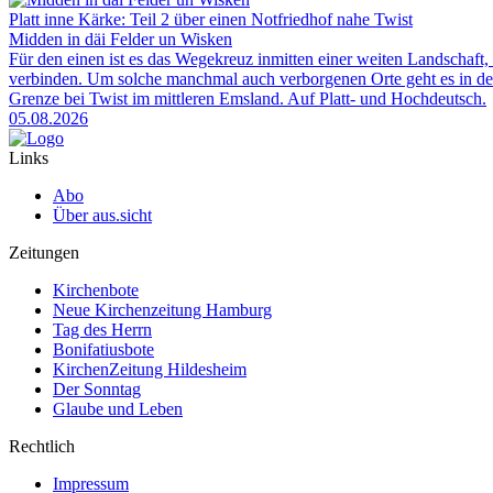
Platt inne Kärke: Teil 2 über einen Notfriedhof nahe Twist
Midden in däi Felder un Wisken
Für den einen ist es das Wegekreuz inmitten einer weiten Landschaft, 
verbinden. Um solche manchmal auch verborgenen Orte geht es in der
Grenze bei Twist im mittleren Emsland. Auf Platt- und Hochdeutsch.
05.08.2026
Links
Abo
Über aus.sicht
Zeitungen
Kirchenbote
Neue Kirchenzeitung Hamburg
Tag des Herrn
Bonifatiusbote
KirchenZeitung Hildesheim
Der Sonntag
Glaube und Leben
Rechtlich
Impressum