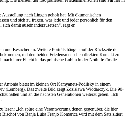
ung. Die meisten der fotografierten Friedensmenschen sind Partner in
ie Ausstellung nach Lingen geholt hat. Mit ökumenischen
ssen und sich zu fragen, was jede und jeder persönlich für den
, sich damit auseinanderzusetzen“, sagt er.
 und Besucher an. Weitere Porträts hängen auf der Rückseite der
k bekommen, mit den beiden Friedensmenschen direkten Kontakt zu
nach ihrer Flucht in das polnische Lublin in der Nothilfe für die
er Antonia bietet im kleinen Ort Kamyanets-Podilsky in einem
Lviv (Lemberg). Das zweite Bild zeigt Zdzisława Włodarczyk. Die 90-
chzuhalten und an die nächsten Generationen weiterzugeben. „Ich
.
zu lesen: „Ich spüre eine Verantwortung denen gegenüber, die hier
te Bischof von Banja Luka Franjo Komarica wird mit dem Satz zitiert: