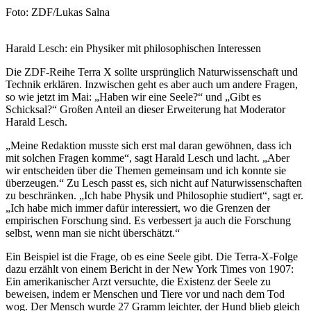
Nachweis
Foto: ZDF/Lukas Salna
Caption
Harald Lesch: ein Physiker mit philosophischen Interessen
Die ZDF-Reihe Terra X sollte ursprünglich Naturwissenschaft und
Technik erklären. Inzwischen geht es aber auch um andere Fragen,
so wie jetzt im Mai: „Haben wir eine Seele?“ und „Gibt es
Schicksal?“ Großen Anteil an dieser Erweiterung hat Moderator
Harald Lesch.
„Meine Redaktion musste sich erst mal daran gewöhnen, dass ich
mit solchen Fragen komme“, sagt Harald Lesch und lacht. „Aber
wir entscheiden über die Themen gemeinsam und ich konnte sie
überzeugen.“ Zu Lesch passt es, sich nicht auf Naturwissenschaften
zu beschränken. „Ich habe Physik und Philosophie studiert“, sagt er.
„Ich habe mich immer dafür interessiert, wo die Grenzen der
empirischen Forschung sind. Es verbessert ja auch die Forschung
selbst, wenn man sie nicht überschätzt.“
Ein Beispiel ist die Frage, ob es eine Seele gibt. Die Terra-X-Folge
dazu erzählt von einem Bericht in der New York Times von 1907:
Ein amerikanischer Arzt versuchte, die Existenz der Seele zu
beweisen, indem er Menschen und Tiere vor und nach dem Tod
wog. Der Mensch wurde 27 Gramm leichter, der Hund blieb gleich