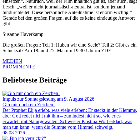
einsetzen“. Natürlich, weil der Film inhaltlich gut ist, aber auch, sagt
Lesch, „weil er nicht journalistisch-neutral ist, sondern jemand
hindurchleitet. Diese persönliche Anteilnahme ist enorm wichtig.“
Gerade bei den großen Fragen, auf die es keine eindeutige Antwort
gibt.
Susanne Haverkamp
Die großen Fragen: Teil 1: Haben wir eine Seele? Teil 2: Gibt es ein
Schicksal? Am 18. und 25. Mai um 19.30 Uhr im ZDF
MEDIEN
PROMINENTE
Beliebteste Beiträge
Impuls zur Sonntagslesung am 9. August 2026
Gib mir doch ein Zeichen!
Der Prophet Elija erlebt, was viele erleben: Er steckt in der Klemme,
aber Gott redet nicht mit ihm – zumindest nicht so, wie er es
erwartet: mit Naturgewalten. Schwester Kristina Wolf erklärt, was
man tun kann, wenn die Stimme vom Himmel schweigt.
08.08.2026