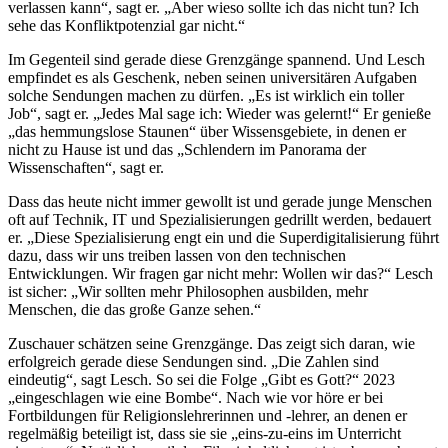
verlassen kann“, sagt er. „Aber wieso sollte ich das nicht tun? Ich
sehe das Konfliktpotenzial gar nicht.“
Im Gegenteil sind gerade diese Grenzgänge spannend. Und Lesch
empfindet es als Geschenk, neben seinen universitären Aufgaben
solche Sendungen machen zu dürfen. „Es ist wirklich ein toller
Job“, sagt er. „Jedes Mal sage ich: Wieder was gelernt!“ Er genieße
„das hemmungslose Staunen“ über Wissensgebiete, in denen er
nicht zu Hause ist und das „Schlendern im Panorama der
Wissenschaften“, sagt er.
Dass das heute nicht immer gewollt ist und gerade junge Menschen
oft auf Technik, IT und Spezialisierungen gedrillt werden, bedauert
er. „Diese Spezialisierung engt ein und die Superdigitalisierung führt
dazu, dass wir uns treiben lassen von den technischen
Entwicklungen. Wir fragen gar nicht mehr: Wollen wir das?“ Lesch
ist sicher: „Wir sollten mehr Philosophen ausbilden, mehr
Menschen, die das große Ganze sehen.“
Zuschauer schätzen seine Grenzgänge. Das zeigt sich daran, wie
erfolgreich gerade diese Sendungen sind. „Die Zahlen sind
eindeutig“, sagt Lesch. So sei die Folge „Gibt es Gott?“ 2023
„eingeschlagen wie eine Bombe“. Nach wie vor höre er bei
Fortbildungen für Religionslehrerinnen und -lehrer, an denen er
regelmäßig beteiligt ist, dass sie sie „eins-zu-eins im Unterricht