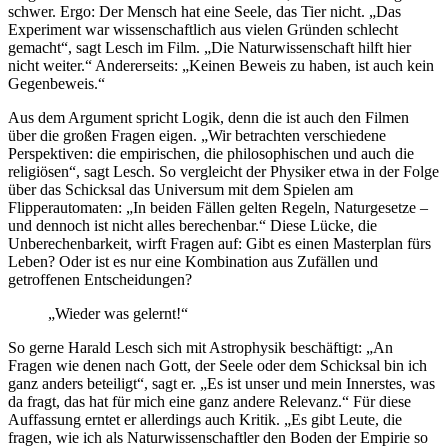
schwer. Ergo: Der Mensch hat eine Seele, das Tier nicht. „Das
Experiment war wissenschaftlich aus vielen Gründen schlecht
gemacht“, sagt Lesch im Film. „Die Naturwissenschaft hilft hier
nicht weiter.“ Andererseits: „Keinen Beweis zu haben, ist auch kein
Gegenbeweis.“
Aus dem Argument spricht Logik, denn die ist auch den Filmen
über die großen Fragen eigen. „Wir betrachten verschiedene
Perspektiven: die empirischen, die philosophischen und auch die
religiösen“, sagt Lesch. So vergleicht der Physiker etwa in der Folge
über das Schicksal das Universum mit dem Spielen am
Flipperautomaten: „In beiden Fällen gelten Regeln, Naturgesetze –
und dennoch ist nicht alles berechenbar.“ Diese Lücke, die
Unberechenbarkeit, wirft Fragen auf: Gibt es einen Masterplan fürs
Leben? Oder ist es nur eine Kombination aus Zufällen und
getroffenen Entscheidungen?
„Wieder was gelernt!“
So gerne Harald Lesch sich mit Astrophysik beschäftigt: „An
Fragen wie denen nach Gott, der Seele oder dem Schicksal bin ich
ganz anders beteiligt“, sagt er. „Es ist unser und mein Innerstes, was
da fragt, das hat für mich eine ganz andere Relevanz.“ Für diese
Auffassung erntet er allerdings auch Kritik. „Es gibt Leute, die
fragen, wie ich als Naturwissenschaftler den Boden der Empirie so