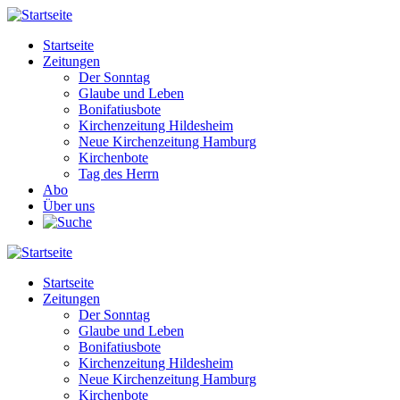
Direkt
zum
Startseite
Inhalt
Zeitungen
Main
Der Sonntag
navigation
Glaube und Leben
Bonifatiusbote
Kirchenzeitung Hildesheim
Neue Kirchenzeitung Hamburg
Kirchenbote
Tag des Herrn
Abo
Über uns
Startseite
Zeitungen
Main
Der Sonntag
navigation
Glaube und Leben
Bonifatiusbote
Kirchenzeitung Hildesheim
Neue Kirchenzeitung Hamburg
Kirchenbote