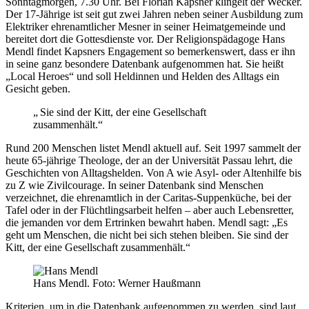
Sonntagmorgen, 7.30 Uhr. Bei Florian Kapsner klingelt der Wecker.
Der 17-Jährige ist seit gut zwei Jahren neben seiner Ausbildung zum
Elektriker ehrenamtlicher Mesner in seiner Heimatgemeinde und
bereitet dort die Gottesdienste vor. Der Religionspädagoge Hans
Mendl findet Kapsners Engagement so bemerkenswert, dass er ihn
in seine ganz besondere Datenbank aufgenommen hat. Sie heißt
„Local Heroes“ und soll Heldinnen und Helden des Alltags ein
Gesicht geben.
„ Sie sind der Kitt, der eine Gesellschaft
zusammenhält.“
Rund 200 Menschen listet Mendl aktuell auf. Seit 1997 sammelt der
heute 65-jährige Theologe, der an der Universität Passau lehrt, die
Geschichten von Alltagshelden. Von A wie Asyl- oder Altenhilfe bis
zu Z wie Zivilcourage. In seiner Datenbank sind Menschen
verzeichnet, die ehrenamtlich in der Caritas-Suppenküche, bei der
Tafel oder in der Flüchtlingsarbeit helfen – aber auch Lebensretter,
die jemanden vor dem Ertrinken bewahrt haben. Mendl sagt: „Es
geht um Menschen, die nicht bei sich stehen bleiben. Sie sind der
Kitt, der eine Gesellschaft zusammenhält.“
Hans Mendl. Foto: Werner Haußmann
Kriterien, um in die Datenbank aufgenommen zu werden, sind laut