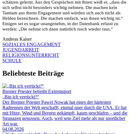
schätzen gelernt. Aus den Gesprächen mit ihnen weiß er, „dass die
sich selbst nicht besonders wichtig nehmen. Die machen kein
Tamtam aus ihrem Engagement und würden sich auch nicht als
Helden bezeichnen. Die machen einfach, was ihnen wichtig ist.“
Einigen sei es sogar unangenehm, in der Datenbank erfasst zu
werden: „Die nehme ich dann natürlich rasch wieder raus.“
Andreas Kaiser
SOZIALES ENGAGEMENT
JUGENDARBEIT
RELIGIONSUNTERRICHT
SCHULE
Beliebteste Beiträge
Bremer Priester betreibt Extremsport
„Bin ich verrückt?“
Der Bremer Priester Pawel Nowak hat eines der härtesten
Radrennen der Welt geschafft, einmal quer durch die USA. Er hat
mit Hitze, Wind und Bergen gekämpft, kaum geschlafen – und die
Strapazen genossen. Auch, weil sein Ziel mehr als nur sportlicher
Art war.
04.08.2026