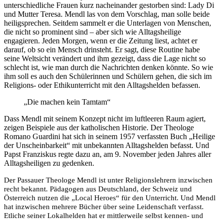
unterschiedliche Frauen kurz nacheinander gestorben sind: Lady Di
und Mutter Teresa. Mendl las von dem Vorschlag, man solle beide
heiligsprechen. Seitdem sammelt er die Unterlagen von Menschen,
die nicht so prominent sind – aber sich wie Alltagsheilige
engagieren. Jeden Morgen, wenn er die Zeitung liest, achtet er
darauf, ob so ein Mensch drinsteht. Er sagt, diese Routine habe
seine Weltsicht verändert und ihm gezeigt, dass die Lage nicht so
schlecht ist, wie man durch die Nachrichten denken könnte. So wie
ihm soll es auch den Schülerinnen und Schülern gehen, die sich im
Religions- oder Ethikunterricht mit den Alltagshelden befassen.
„Die machen kein Tamtam“
Dass Mendl mit seinem Konzept nicht im luftleeren Raum agiert,
zeigen Beispiele aus der katholischen Historie. Der Theologe
Romano Guardini hat sich in seinem 1957 verfassten Buch „Heilige
der Unscheinbarkeit“ mit unbekannten Alltagshelden befasst. Und
Papst Franziskus regte dazu an, am 9. November jeden Jahres aller
Alltagsheiligen zu gedenken.
Der Passauer Theologe Mendl ist unter Religionslehrern inzwischen
recht bekannt. Pädagogen aus Deutschland, der Schweiz und
Österreich nutzen die „Local Heroes“ für den Unterricht. Und Mendl
hat inzwischen mehrere Bücher über seine Leidenschaft verfasst.
Etliche seiner Lokalhelden hat er mittlerweile selbst kennen- und