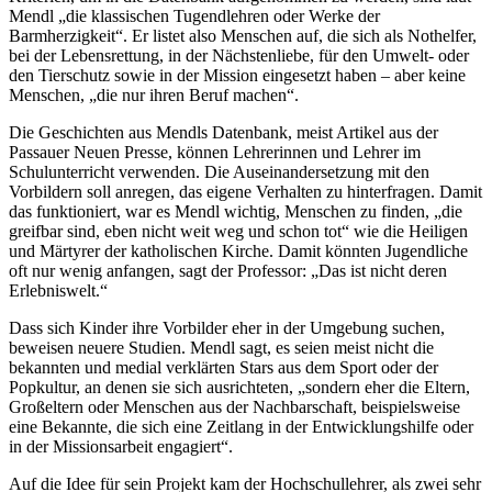
Mendl „die klassischen Tugendlehren oder Werke der
Barmherzigkeit“. Er listet also Menschen auf, die sich als Nothelfer,
bei der Lebensrettung, in der Nächstenliebe, für den Umwelt- oder
den Tierschutz sowie in der Mission eingesetzt haben – aber keine
Menschen, „die nur ihren Beruf machen“.
Die Geschichten aus Mendls Datenbank, meist Artikel aus der
Passauer Neuen Presse, können Lehrerinnen und Lehrer im
Schulunterricht verwenden. Die Auseinandersetzung mit den
Vorbildern soll anregen, das eigene Verhalten zu hinterfragen. Damit
das funktioniert, war es Mendl wichtig, Menschen zu finden, „die
greifbar sind, eben nicht weit weg und schon tot“ wie die Heiligen
und Märtyrer der katholischen Kirche. Damit könnten Jugendliche
oft nur wenig anfangen, sagt der Professor: „Das ist nicht deren
Erlebniswelt.“
Dass sich Kinder ihre Vorbilder eher in der Umgebung suchen,
beweisen neuere Studien. Mendl sagt, es seien meist nicht die
bekannten und medial verklärten Stars aus dem Sport oder der
Popkultur, an denen sie sich ausrichteten, „sondern eher die Eltern,
Großeltern oder Menschen aus der Nachbarschaft, beispielsweise
eine Bekannte, die sich eine Zeitlang in der Entwicklungshilfe oder
in der Missionsarbeit engagiert“.
Auf die Idee für sein Projekt kam der Hochschullehrer, als zwei sehr