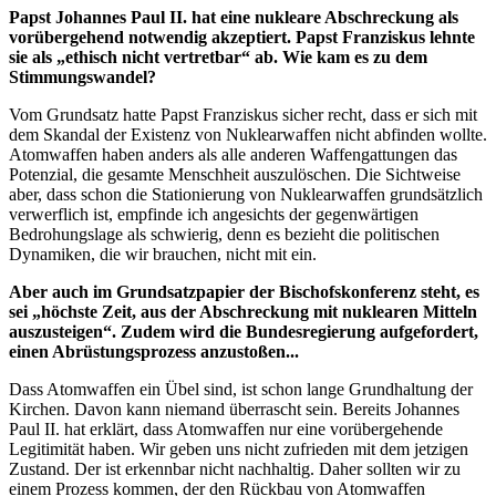
Papst Johannes Paul II. hat eine nukleare Abschreckung als
vorübergehend notwendig akzeptiert. Papst Franziskus lehnte
sie als „ethisch nicht vertretbar“ ab. Wie kam es zu dem
Stimmungswandel?
Vom Grundsatz hatte Papst Franziskus sicher recht, dass er sich mit
dem Skandal der Existenz von Nuklearwaffen nicht abfinden wollte.
Atomwaffen haben anders als alle anderen Waffengattungen das
Potenzial, die gesamte Menschheit auszulöschen. Die Sichtweise
aber, dass schon die Stationierung von Nuklearwaffen grundsätzlich
verwerflich ist, empfinde ich angesichts der gegenwärtigen
Bedrohungslage als schwierig, denn es bezieht die politischen
Dynamiken, die wir brauchen, nicht mit ein.
Aber auch im Grundsatzpapier der Bischofskonferenz steht, es
sei „höchste Zeit, aus der Abschreckung mit nuklearen Mitteln
auszusteigen“. Zudem wird die Bundesregierung aufgefordert,
einen Abrüstungsprozess anzustoßen...
Dass Atomwaffen ein Übel sind, ist schon lange Grundhaltung der
Kirchen. Davon kann niemand überrascht sein. Bereits Johannes
Paul II. hat erklärt, dass Atomwaffen nur eine vorübergehende
Legitimität haben. Wir geben uns nicht zufrieden mit dem jetzigen
Zustand. Der ist erkennbar nicht nachhaltig. Daher sollten wir zu
einem Prozess kommen, der den Rückbau von Atomwaffen