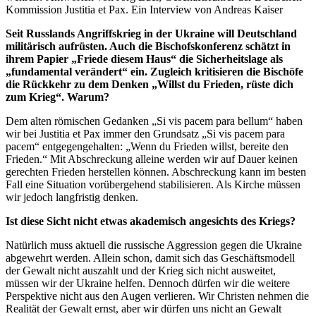
Kommission Justitia et Pax. Ein Interview von Andreas Kaiser
Seit Russlands Angriffskrieg in der Ukraine will Deutschland
militärisch aufrüsten. Auch die Bischofskonferenz schätzt in
ihrem Papier „Friede diesem Haus“ die Sicherheitslage als
„fundamental verändert“ ein. Zugleich kritisieren die Bischöfe
die Rückkehr zu dem Denken „Willst du Frieden, rüste dich
zum Krieg“. Warum?
Dem alten römischen Gedanken „Si vis pacem para bellum“ haben
wir bei Justitia et Pax immer den Grundsatz „Si vis pacem para
pacem“ entgegengehalten: „Wenn du Frieden willst, bereite den
Frieden.“ Mit Abschreckung alleine werden wir auf Dauer keinen
gerechten Frieden herstellen können. Abschreckung kann im besten
Fall eine Situation vorübergehend stabilisieren. Als Kirche müssen
wir jedoch langfristig denken.
Ist diese Sicht nicht etwas akademisch angesichts des Kriegs?
Natürlich muss aktuell die russische Aggression gegen die Ukraine
abgewehrt werden. Allein schon, damit sich das Geschäftsmodell
der Gewalt nicht auszahlt und der Krieg sich nicht ausweitet,
müssen wir der Ukraine helfen. Dennoch dürfen wir die weitere
Perspektive nicht aus den Augen verlieren. Wir Christen nehmen die
Realität der Gewalt ernst, aber wir dürfen uns nicht an Gewalt