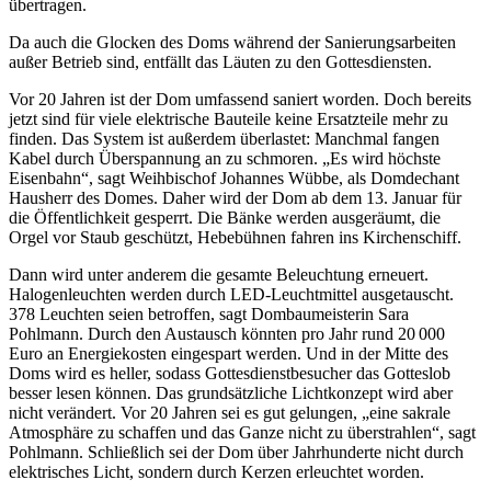
übertragen.
Da auch die Glocken des Doms während der Sanierungsarbeiten
außer Betrieb sind, entfällt das Läuten zu den Gottesdiensten.
Vor 20 Jahren ist der Dom umfassend saniert worden. Doch bereits
jetzt sind für viele elektrische Bauteile keine Ersatzteile mehr zu
finden. Das System ist außerdem überlastet: Manchmal fangen
Kabel durch Überspannung an zu schmoren. „Es wird höchste
Eisenbahn“, sagt Weihbischof Johannes Wübbe, als Domdechant
Hausherr des Domes. Daher wird der Dom ab dem 13. Januar für
die Öffentlichkeit gesperrt. Die Bänke werden ausgeräumt, die
Orgel vor Staub geschützt, Hebebühnen fahren ins Kirchenschiff.
Dann wird unter anderem die gesamte Beleuchtung erneuert.
Halogenleuchten werden durch LED-Leuchtmittel ausgetauscht.
378 Leuchten seien betroffen, sagt Dombaumeisterin Sara
Pohlmann. Durch den Austausch könnten pro Jahr rund 20 000
Euro an Energiekosten eingespart werden. Und in der Mitte des
Doms wird es heller, sodass Gottesdienstbesucher das Gotteslob
besser lesen können. Das grundsätzliche Lichtkonzept wird aber
nicht verändert. Vor 20 Jahren sei es gut gelungen, „eine sakrale
Atmosphäre zu schaffen und das Ganze nicht zu überstrahlen“, sagt
Pohlmann. Schließlich sei der Dom über Jahrhunderte nicht durch
elektrisches Licht, sondern durch Kerzen erleuchtet worden.