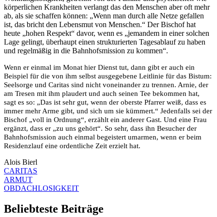
körperlichen Krankheiten verlangt das den Menschen aber oft mehr
ab, als sie schaffen können: „Wenn man durch alle Netze gefallen
ist, das bricht den Lebensmut von Menschen.“ Der Bischof hat
heute „hohen Respekt“ davor, wenn es „jemandem in einer solchen
Lage gelingt, überhaupt einen strukturierten Tagesablauf zu haben
und regelmäßig in die Bahnhofsmission zu kommen“.
Wenn er einmal im Monat hier Dienst tut, dann gibt er auch ein
Beispiel für die von ihm selbst ausgegebene Leitlinie für das Bistum:
Seelsorge und Caritas sind nicht voneinander zu trennen. Arnie, der
am Tresen mit ihm plaudert und auch seinen Tee bekommen hat,
sagt es so: „Das ist sehr gut, wenn der oberste Pfarrer weiß, dass es
immer mehr Arme gibt, und sich um sie kümmert.“ Jedenfalls sei der
Bischof „voll in Ordnung“, erzählt ein anderer Gast. Und eine Frau
ergänzt, dass er „zu uns gehört“. So sehr, dass ihn Besucher der
Bahnhofsmission auch einmal begeistert umarmen, wenn er beim
Residenzlauf eine ordentliche Zeit erzielt hat.
Alois Bierl
CARITAS
ARMUT
OBDACHLOSIGKEIT
Beliebteste Beiträge