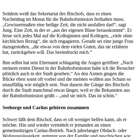
Seitdem weiß das Sekretariat des Bischofs, dass es einen
Nachmittag im Monat für die Bahnhofsmission freihalten muss.
„Gewissermaßen eine heilige Zeit, die nicht ausfallen darf“, sagt
Jung. Eine Zeit, in der er „aus der eigenen Blase herauskommt“. Er
freue sich jedes Mal auf die Kolleginnen und Kollegen, „viele ohne
kirchlichen Bezug“, die sich engagieren. Gerade sei eine junge Frau
dazugestoßen, „die etwas von dem vielen Guten, das sie erfahren
hat, zurückgeben will. Das beeindruckt mich.“
Ihm selbst hat sein Ehrenamt schlagartig die Augen geöffnet: „Nach
meinem ersten Dienst in der Bahnhofsmission habe ich die Besucher
plötzlich auch in der Stadt gesehen.“ An den Armen gingen die
Blicke eben sonst oft vorbei und die meisten wollten aus Scham so
unauffällig wie möglich sein. Nun dauern die Gänge des Bischofs
durch die Stadt manchmal etwas länger, weil er die Bekannten aus
der Bahnhofsmission grüßt – „und sie mich. Das ist schön.“
Seelsorge und Caritas gehören zusammen
Schwer fällt dem Bischof, dass er oft weniger helfen kann, als er
möchte. Hin und wieder vermittelt er jemanden an einen
gemeinnützigen Caritas-Betrieb. Nach jahrelanger Obdach- oder
Wohnungslosigkeit, getrennt von der Familie und psychischen wie