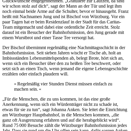
Glückwünsche entgegennehmen. „Gratuliere zur Laufzeit, da sind
wir schon stolz auf dich“, sagt der Mann an der Tür und legt ihm
noch einmal beide Arme auf die Schulter, bevor er hinausgeht. Franz
heißt mit Nachnamen Jung und ist Bischof von Würzburg. Vor ein
paar Tagen hat er beim Residenzlauf in der Stadt für das Caritas-
Team mitgemacht und dabei eine ordentliche Zeit erreicht. Stolz
darauf ist ein Besucher der Bahnhofsmission, den Jung gerade mit
einem Wurstbrot und einer Tasse Tee versorgt hat.
Der Bischof übernimmt regelmäßig eine Nachmittagsschicht in der
Bahnhofsmission. Seit sieben Jahren wischt er Tische ab, holt an
Imbissständen Lebensmittelspenden ab, belegt Brote, hört sich an,
wenn sich ein Besucher über den zu heißen Tee beschwert, oder
setzt sich an einen Tisch, wenn jemand die eigene Lebensgeschichte
erzählen oder einfach plaudern will.
» Regelmäßig vier Stunden Dienst müssen einfach zu
machen sein. «
„Für die Menschen, die zu uns kommen, ist das eine große
Anerkennung, wenn sich ein Würdenträger nicht zu schade ist,
etwas für sie zu tun“, sagt Johanna Anken. Sie leitet die Einrichtung
am Würzburger Hauptbahnhof, in die Menschen kommen, „die
ganz oft Ausgrenzung erfahren und auf die herabgeblickt wird“.
Rund 75 000 Besuche zählt die Würzburger Bahnhofsmission jedes
Jahr. Dass sie rund um die Uhr offen sein kann, dafür sorgen Anken