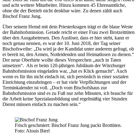
und acht weitere Mitarbeiter. Hinzu kommen 45 Ehrenamtliche,
ohne die der Betrieb nicht denkbar wäre. Zu denen zählt auch
Bischof Franz Jung.
Über seinem Hemd mit dem Priesterkragen trägt er die blaue Weste
der Bahnhofsmission. Gerade reicht er einer Frau zwei Brotzeittüten
über den Ausgabetresen. Den Auslöser, dass er hier steht, kann er
noch genau nennen, es war der 10. Juni 2018, der Tag seiner
Bischofsweihe: „Da wird ja der Kandidat unter anderem gefragt, ob
er bereit ist, den Armen, Notleidenden und Heimatlosen zu dienen.“
Der neue Oberhirte wollte dieses Versprechen „auch in Taten
umsetzen“. Als er beim 120-jährigen Jubiläum der Würzburger
Bahnhofsmission eingeladen war, „hat es Klick gemacht“. Auch
wenn es für ihn nicht einfach ist, sich persönlich in einer sozialen
Einrichtung einzubringen – er hat viele Verpflichtungen und der
Terminkalender ist voll. „Doch vom Bischofshaus zur
Bahnhofsmission sind es zu Fuß nur zehn Minuten, ich brauche für
die Arbeit keine Spezialausbildung und regelmäßig vier Stunden
Dienst müssen einfach zu machen sein.“
Frisch geschmiert: Bischof Franz Jung packt Brottüten.
Foto: Alouis Bierl