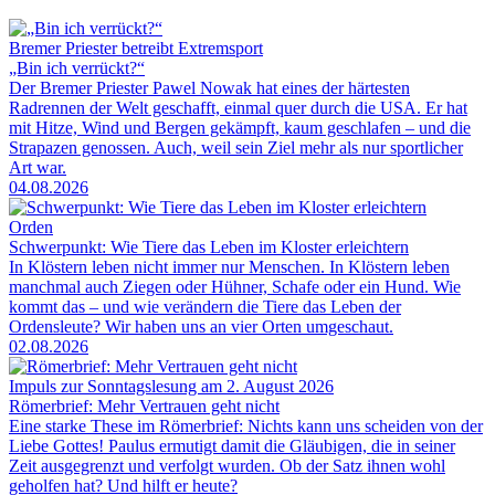
Bremer Priester betreibt Extremsport
„Bin ich verrückt?“
Der Bremer Priester Pawel Nowak hat eines der härtesten
Radrennen der Welt geschafft, einmal quer durch die USA. Er hat
mit Hitze, Wind und Bergen gekämpft, kaum geschlafen – und die
Strapazen genossen. Auch, weil sein Ziel mehr als nur sportlicher
Art war.
04.08.2026
Orden
Schwerpunkt: Wie Tiere das Leben im Kloster erleichtern
In Klöstern leben nicht immer nur Menschen. In Klöstern leben
manchmal auch Ziegen oder Hühner, Schafe oder ein Hund. Wie
kommt das – und wie verändern die Tiere das Leben der
Ordensleute? Wir haben uns an vier Orten umgeschaut.
02.08.2026
Impuls zur Sonntagslesung am 2. August 2026
Römerbrief: Mehr Vertrauen geht nicht
Eine starke These im Römerbrief: Nichts kann uns scheiden von der
Liebe Gottes! Paulus ermutigt damit die Gläubigen, die in seiner
Zeit ausgegrenzt und verfolgt wurden. Ob der Satz ihnen wohl
geholfen hat? Und hilft er heute?