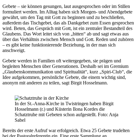
Gebete – sie können gesungen, laut ausgesprochen oder im Stillen
formuliert werden. Im Alltag haben sich Morgen- und Abendgebete
gewährt, um den Tag mit Gott zu beginnen und zu beschließen,
außerdem das Tischgebet, das als Dankgebet zum Essen gesprochen
wird. Beten, das Gespräch mit Gott, ist ein zentraler Bestandteil des
Glaubens. Das Wort leitet sich von „bitten“ ab und sagt etwas aus
über das Verhältnis zwischen Mensch und Gott. Reden und zuhören
– es gibt keine funktionierende Beziehung, in der man sich
anschweigt.
Gebete werden in Familien oft weitergegeben, sie prägen und
begleiten Menschen über Generationen. Deshalb sei im Gremium
„Glaubenskommunikation und Spiritualität“, kurz „Spiri-Club“, die
Idee aufgekommen, persönliche Gebete, die einem wichtig sind,
anonym mit anderen zu teilen, sagt Birgit Hosselmann.
In der St.-Anna-Kirche in Twistringen haben Birgit
Hosselmann (r.) und Küsterin Ilona Kordes die
Schatztruhe mit Gebeten schon aufgestellt. Foto: Anja
Sabel
Bereits der erste Aufruf war erfolgreich. Etwa 25 Gebete trudelten
bei der Pastoralreferentin ein. Eine erste Sammlung an