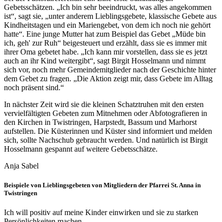
Gebetsschätzen. „Ich bin sehr beeindruckt, was alles angekommen
ist“, sagt sie, „unter anderem Lieblingsgebete, klassische Gebete aus
Kindheitstagen und ein Mariengebet, von dem ich noch nie gehört
hatte“. Eine junge Mutter hat zum Beispiel das Gebet „Müde bin
ich, geh' zur Ruh“ beigesteuert und erzählt, dass sie es immer mit
ihrer Oma gebetet habe. „Ich kann mir vorstellen, dass sie es jetzt
auch an ihr Kind weitergibt“, sagt Birgit Hosselmann und nimmt
sich vor, noch mehr Gemeindemitglieder nach der Geschichte hinter
dem Gebet zu fragen. „Die Aktion zeigt mir, dass Gebete im Alltag
noch präsent sind.“
In nächster Zeit wird sie die kleinen Schatztruhen mit den ersten
vervielfältigten Gebeten zum Mitnehmen oder Abfotografieren in
den Kirchen in Twistringen, Harpstedt, Bassum und Marhorst
aufstellen. Die Küsterinnen und Küster sind informiert und melden
sich, sollte Nachschub gebraucht werden. Und natürlich ist Birgit
Hosselmann gespannt auf weitere Gebetsschätze.
Anja Sabel
Beispiele von Lieblingsgebeten von Mitgliedern der Pfarrei St. Anna in
Twistringen
Ich will positiv auf meine Kinder einwirken und sie zu starken
Persönlichkeiten machen.