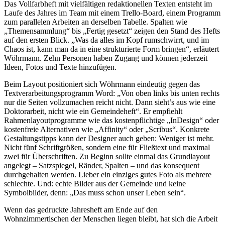
Das Vollfarbheft mit vielfältigen redaktionellen Texten entsteht im
Laufe des Jahres im Team mit einem Trello-Board, einem Programm
zum parallelen Arbeiten an derselben Tabelle. Spalten wie
„Themensammlung“ bis „Fertig gesetzt“ zeigen den Stand des Hefts
auf den ersten Blick. „Was da alles im Kopf rumschwirrt, und im
Chaos ist, kann man da in eine strukturierte Form bringen“, erläutert
Wöhrmann. Zehn Personen haben Zugang und können jederzeit
Ideen, Fotos und Texte hinzufügen.
Beim Layout positioniert sich Wöhrmann eindeutig gegen das
Textverarbeitungsprogramm Word: „Von oben links bis unten rechts
nur die Seiten vollzumachen reicht nicht. Dann sieht’s aus wie eine
Doktorarbeit, nicht wie ein Gemeindeheft“. Er empfiehlt
Rahmenlayoutprogramme wie das kostenpflichtige „InDesign“ oder
kostenfreie Alternativen wie „Affinity“ oder „Scribus“. Konkrete
Gestaltungstipps kann der Designer auch geben: Weniger ist mehr.
Nicht fünf Schriftgrößen, sondern eine für Fließtext und maximal
zwei für Überschriften. Zu Beginn sollte einmal das Grundlayout
angelegt – Satzspiegel, Ränder, Spalten – und das konsequent
durchgehalten werden. Lieber ein einziges gutes Foto als mehrere
schlechte. Und: echte Bilder aus der Gemeinde und keine
Symbolbilder, denn: „Das muss schon unser Leben sein“.
Wenn das gedruckte Jahresheft am Ende auf den
Wohnzimmertischen der Menschen liegen bleibt, hat sich die Arbeit