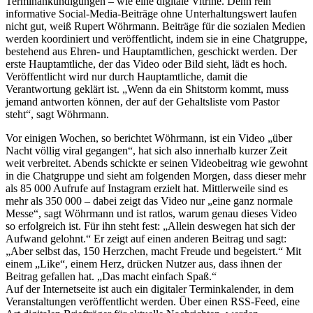
Terminankündigungen – wie eine digitale Vitrine. Denn rein
informative Social-Media-Beiträge ohne Unterhaltungswert laufen
nicht gut, weiß Rupert Wöhrmann. Beiträge für die sozialen Medien
werden koordiniert und veröffentlicht, indem sie in eine Chatgruppe,
bestehend aus Ehren- und Hauptamtlichen, geschickt werden. Der
erste Hauptamtliche, der das Video oder Bild sieht, lädt es hoch.
Veröffentlicht wird nur durch Hauptamtliche, damit die
Verantwortung geklärt ist. „Wenn da ein Shitstorm kommt, muss
jemand antworten können, der auf der Gehaltsliste vom Pastor
steht“, sagt Wöhrmann.
Vor einigen Wochen, so berichtet Wöhrmann, ist ein Video „über
Nacht völlig viral gegangen“, hat sich also innerhalb kurzer Zeit
weit verbreitet. Abends schickte er seinen Videobeitrag wie gewohnt
in die Chatgruppe und sieht am folgenden Morgen, dass dieser mehr
als 85 000 Aufrufe auf Instagram erzielt hat. Mittlerweile sind es
mehr als 350 000 – dabei zeigt das Video nur „eine ganz normale
Messe“, sagt Wöhrmann und ist ratlos, warum genau dieses Video
so erfolgreich ist. Für ihn steht fest: „Allein deswegen hat sich der
Aufwand gelohnt.“ Er zeigt auf einen anderen Beitrag und sagt:
„Aber selbst das, 150 Herzchen, macht Freude und begeistert.“ Mit
einem „Like“, einem Herz, drücken Nutzer aus, dass ihnen der
Beitrag gefallen hat. „Das macht einfach Spaß.“
Auf der Internetseite ist auch ein digitaler Terminkalender, in dem
Veranstaltungen veröffentlicht werden. Über einen RSS-Feed, eine