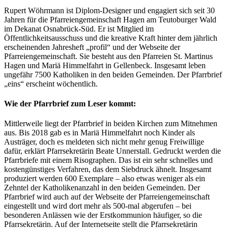
Rupert Wöhrmann ist Diplom-Designer und engagiert sich seit 30
Jahren für die Pfarreiengemeinschaft Hagen am Teutoburger Wald
im Dekanat Osnabrück-Süd. Er ist Mitglied im
Öffentlichkeitsausschuss und die kreative Kraft hinter dem jährlich
erscheinenden Jahresheft „profil“ und der Webseite der
Pfarreiengemeinschaft. Sie besteht aus den Pfarreien St. Martinus
Hagen und Mariä Himmelfahrt in Gellenbeck. Insgesamt leben
ungefähr 7500 Katholiken in den beiden Gemeinden. Der Pfarrbrief
„eins“ erscheint wöchentlich.
Wie der Pfarrbrief zum Leser kommt:
Mittlerweile liegt der Pfarrbrief in beiden Kirchen zum Mitnehmen
aus. Bis 2018 gab es in Mariä Himmelfahrt noch Kinder als
Austräger, doch es meldeten sich nicht mehr genug Freiwillige
dafür, erklärt Pfarrsekretärin Beate Unnerstall. Gedruckt werden die
Pfarrbriefe mit einem Risographen. Das ist ein sehr schnelles und
kostengünstiges Verfahren, das dem Siebdruck ähnelt. Insgesamt
produziert werden 600 Exemplare – also etwas weniger als ein
Zehntel der Katholikenanzahl in den beiden Gemeinden. Der
Pfarrbrief wird auch auf der Webseite der Pfarreiengemeinschaft
eingestellt und wird dort mehr als 500-mal abgerufen – bei
besonderen Anlässen wie der Erstkommunion häufiger, so die
Pfarrsekretärin. Auf der Internetseite stellt die Pfarrsekretärin