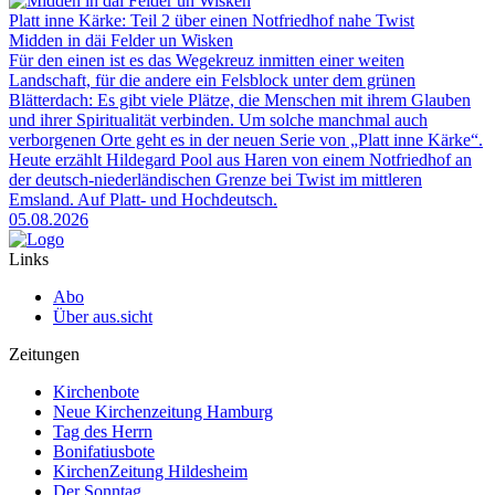
Platt inne Kärke: Teil 2 über einen Notfriedhof nahe Twist
Midden in däi Felder un Wisken
Für den einen ist es das Wegekreuz inmitten einer weiten
Landschaft, für die andere ein Felsblock unter dem grünen
Blätterdach: Es gibt viele Plätze, die Menschen mit ihrem Glauben
und ihrer Spiritualität verbinden. Um solche manchmal auch
verborgenen Orte geht es in der neuen Serie von „Platt inne Kärke“.
Heute erzählt Hildegard Pool aus Haren von einem Notfriedhof an
der deutsch-niederländischen Grenze bei Twist im mittleren
Emsland. Auf Platt- und Hochdeutsch.
05.08.2026
Links
Abo
Über aus.sicht
Zeitungen
Kirchenbote
Neue Kirchenzeitung Hamburg
Tag des Herrn
Bonifatiusbote
KirchenZeitung Hildesheim
Der Sonntag