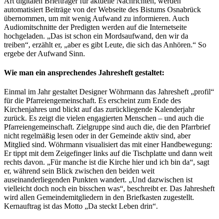
Art digitalen Briefträger für aktuelle Nachrichten, werden
automatisiert Beiträge von der Webseite des Bistums Osnabrück
übernommen, um mit wenig Aufwand zu informieren. Auch
Audiomitschnitte der Predigten werden auf die Internetseite
hochgeladen. „Das ist schon ein Mordsaufwand, den wir da
treiben“, erzählt er, „aber es gibt Leute, die sich das Anhören.“ So
ergebe der Aufwand Sinn.
Wie man ein ansprechendes Jahresheft gestaltet:
Einmal im Jahr gestaltet Designer Wöhrmann das Jahresheft „profil“
für die Pfarreiengemeinschaft. Es erscheint zum Ende des
Kirchenjahres und blickt auf das zurückliegende Kalenderjahr
zurück. Es zeigt die vielen engagierten Menschen – und auch die
Pfarreiengemeinschaft. Zielgruppe sind auch die, die den Pfarrbrief
nicht regelmäßig lesen oder in der Gemeinde aktiv sind, aber
Mitglied sind. Wöhrmann visualisiert das mit einer Handbewegung:
Er tippt mit dem Zeigefinger links auf die Tischplatte und dann weit
rechts davon. „Für manche ist die Kirche hier und ich bin da“, sagt
er, während sein Blick zwischen den beiden weit
auseinanderliegenden Punkten wandert. „Und dazwischen ist
vielleicht doch noch ein bisschen was“, beschreibt er. Das Jahresheft
wird allen Gemeindemitgliedern in den Briefkasten zugestellt.
Kernauftrag ist das Motto „Da steckt Leben drin“.