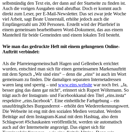
selbstständig den Text ein, der dann auf der Startseite zu finden ist.
Auch die vorigen Ausgaben sind abrufbar. Doch er kommt auch
direkt zum Leser, per E-Mail-Newsletter. Das sei zwar jede Woche
viel Arbeit, sagt Beate Unnerstall, erhöhe jedoch auch die
Empfängerzahl um 200 Personen. Erstellt wird der Pfarrbrief in
einem gemeinsam bearbeitbaren Word-Dokument, das aus einem
Mantelteil für beide Gemeinden und einem lokalen Teil besteht.
Wie man das gedruckte Heft mit einem gelungenen Online-
Auftritt verbindet:
Als die Pfarreiengemeinschaft Hagen und Gellenbeck errichtet
wurden, entschied man sich für einen gemeinsamen Markenauftritt
mit dem Spruch „Wir sind eins“ – denn die „eins“ ist auch im Wort
gemeinsam zu finden. Die damaligen separaten Internetadressen
waren lang und sperrig – und
www.eins.website
war noch frei. „Ja,
besser ging das dann gar nicht“, erinnert sich Rupert Wöhrmann. So
trägt auch der Instagram- und Facebookkanal den Titel „eins.insta“
respektive „eins.facebook“. Eine einheitliche Farbgebung – ein
unaufdringliches Burgunderrot – erhöht den Wiedererkennungswert.
Die Webseite ist eng mit den sozialen Medien verzahnt. Werden
Beiträge auf dem Instagram-Kanal mit dem Hashtag, also dem
Schlagwort #Schaukasten veröffentlicht, werden sie automatisch
auch auf der Internetseite angezeigt. Das eignet sich für