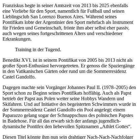
Franziskus hegte in seiner Amtszeit von 2013 bis 2025 ebenfalls
eine Vorliebe für den Sport, namentlich für Fußball und seinen
Lieblingsclub San Lorenzo Buenos Aires. Während seines
Pontifikats lobte der Argentinier den Sport mehrfach als Instrument
für Frieden und Gemeinschaft, frönte ihm aber selbst eher passiv,
auch wegen seines fortgeschrittenen Alters und verschiedener
Erkrankungen.
Training in der Tugend.
Benedikt XVI. ist in seinem Pontifikat von 2005 bis 2013 nicht als
großer Sport-Enthusiast hervorgetreten. Er genoss die Spaziergänge
in den Vatikanischen Gärten oder rund um die Sommerresidenz
Castel Gandolfo.
Dagegen machte sein Vorgänger Johannes Paul II. (1978–2005) den
Sport schon zu Beginn seines Pontifikats hoffähig. Auch als Papst
betrieb der Papst aus Polen weiter seine Hobbys Wandern und
Skifahren. Und auf Initiative des begeisterten Schwimmers wurde in
der Sommerresidenz Castel Gandolfo ein Pool angelegt; einem
Paparazzo gelang sogar der Schnappschuss des polnischen Papstes
in Badehose. Für all das erwarb sich der anfangs jugendlich-
dynamische Pontifex den liebevollen Spitznamen „Athlet Gottes“.
Diesen Titel könnte ihm nun sein drahtiger Nach-Nach-Nachfolger