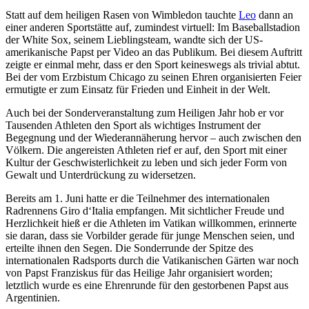
Statt auf dem heiligen Rasen von Wimbledon tauchte
Leo
dann an
einer anderen Sportstätte auf, zumindest virtuell: Im Baseballstadion
der White Sox, seinem Lieblingsteam, wandte sich der US-
amerikanische Papst per Video an das Publikum. Bei diesem Auftritt
zeigte er einmal mehr, dass er den Sport keineswegs als trivial abtut.
Bei der vom Erzbistum Chicago zu seinen Ehren organisierten Feier
ermutigte er zum Einsatz für Frieden und Einheit in der Welt.
Auch bei der Sonderveranstaltung zum Heiligen Jahr hob er vor
Tausenden Athleten den Sport als wichtiges Instrument der
Begegnung und der Wiederannäherung hervor – auch zwischen den
Völkern. Die angereisten Athleten rief er auf, den Sport mit einer
Kultur der Geschwisterlichkeit zu leben und sich jeder Form von
Gewalt und Unterdrückung zu widersetzen.
Bereits am 1. Juni hatte er die Teilnehmer des internationalen
Radrennens Giro d‘Italia empfangen. Mit sichtlicher Freude und
Herzlichkeit hieß er die Athleten im Vatikan willkommen, erinnerte
sie daran, dass sie Vorbilder gerade für junge Menschen seien, und
erteilte ihnen den Segen. Die Sonderrunde der Spitze des
internationalen Radsports durch die Vatikanischen Gärten war noch
von Papst Franziskus für das Heilige Jahr organisiert worden;
letztlich wurde es eine Ehrenrunde für den gestorbenen Papst aus
Argentinien.