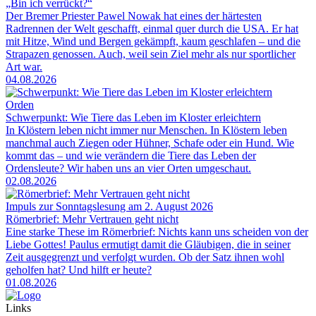
„Bin ich verrückt?“
Der Bremer Priester Pawel Nowak hat eines der härtesten
Radrennen der Welt geschafft, einmal quer durch die USA. Er hat
mit Hitze, Wind und Bergen gekämpft, kaum geschlafen – und die
Strapazen genossen. Auch, weil sein Ziel mehr als nur sportlicher
Art war.
04.08.2026
Orden
Schwerpunkt: Wie Tiere das Leben im Kloster erleichtern
In Klöstern leben nicht immer nur Menschen. In Klöstern leben
manchmal auch Ziegen oder Hühner, Schafe oder ein Hund. Wie
kommt das – und wie verändern die Tiere das Leben der
Ordensleute? Wir haben uns an vier Orten umgeschaut.
02.08.2026
Impuls zur Sonntagslesung am 2. August 2026
Römerbrief: Mehr Vertrauen geht nicht
Eine starke These im Römerbrief: Nichts kann uns scheiden von der
Liebe Gottes! Paulus ermutigt damit die Gläubigen, die in seiner
Zeit ausgegrenzt und verfolgt wurden. Ob der Satz ihnen wohl
geholfen hat? Und hilft er heute?
01.08.2026
Links