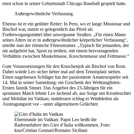
einst schon in seiner Geburtsstadt Chicago Baseball gespielt hatte.
Außergewöhnliche Verfassung.
Ebenso ist er ein geübter Reiter: In Peru, wo er lange Missionar und
Bischof war, nutzte er gelegentlich das Pferd als
Fortbewegungsmittel über unwegsame Straßen. „Für einen Mann
seines Alters ist er in außergewöhnlicher körperlicher Verfassung“,
urteilte nun der römische Fitnesstrainer. „Typisch für jemanden, der
nie aufgehört hat, Sport zu treiben, mit einem hervorragenden
Verhältnis zwischen Muskelmasse, Knochenmasse und Fettmasse.“
Gute Voraussetzungen für den Knochenjob als Bischof von Rom.
Dabei würde Leo sicher lieber mal auf dem Tennisplatz stehen.
Einen nagelneuen Schläger hat der passionierte Amateurspieler seit
14. Mai in seiner Sammlung: ein Geschenk des Weltranglisten-
Ersten Jannik Sinner. Das Angebot des 23-Jährigen für ein
spontanes Match lehnte Leo lachend ab, aus Sorge um Kronleuchter
und Mobiliar im Vatikan; stattdessen schlug er Wimbledon als
Austragungsort vor – unter allgemeinem Gelächter.
Ehrenrunde im Vatikan: Papst Leo heißt die
Radrennfahrer des Giro d‘Italia willkommen. Foto:
kna/Cristian Gennari/Romano Siciliani