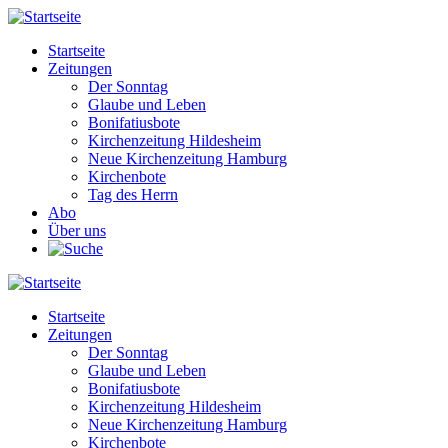
Direkt
zum
Startseite
Inhalt
Zeitungen
Main
Der Sonntag
navigation
Glaube und Leben
Bonifatiusbote
Kirchenzeitung Hildesheim
Neue Kirchenzeitung Hamburg
Kirchenbote
Tag des Herrn
Abo
Über uns
Startseite
Zeitungen
Main
Der Sonntag
navigation
Glaube und Leben
Bonifatiusbote
Kirchenzeitung Hildesheim
Neue Kirchenzeitung Hamburg
Kirchenbote