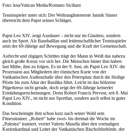
Nachweis
Foto: kna/Vatican Media/Romano Siciliani
Caption
Tennisspieler unter sich: Der Weltranglistenerste Jannik Sinner
überreicht dem Papst seinen Schläger.
Papst Leo XIV. zeigt Ausdauer – nicht nur im Glauben, sondern
auch im Sport. Als Baseballfan und leidenschaftlicher Tennisspieler
setzt der 69-Jährige auf Bewegung und die Kraft der Gemeinschaft.
Aufrecht und zügigen Schrittes trägt der Mann in Weiß das nahezu
gleich große Kreuz vor sich her. Die Menschen hinter ihm haben
fast Mühe, ihm zu folgen. Es ist der 9. Juni, als Papst Leo XIV. die
Prozession aus Mitgliedern der römischen Kurie von der
Vatikanischen Audienzhalle über den Petersplatz durch die Heilige
Pforte bis zum Altar der Basilika führt. Leicht ist das hölzerne
Pilgerkreuz nicht gerade, doch zeigt der 69-Jährige keinerlei
Ermüdungserscheinungen. Denn Robert Francis Prevost, seit 8. Mai
Papst Leo XIV., ist nicht nur Sportfan, sondern auch selbst in guter
Kondition.
Das bescheinigte ihm schon kurz nach seiner Wahl sein
Fitnesstrainer. „Robert“ habe zwei- bis dreimal die Woche im
„Palestra“ trainiert, verriet Valerio Masella über den vormaligen
Kurienkardinal und Leiter der Vatikanischen Bischofsbehörde, der