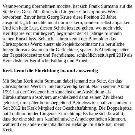
Verantwortung übernehmen möchte, hat sich Frank Surmann auf die
Stelle des Geschäftsführers im Lingener Christophorus-Werk
beworben. Zuvor hatte Georg Kruse diese Position 20 Jahre
ausgefüllt. „Ich möchte nicht nur meckern, sondern selbst anpacken.
Und ich hatte Lust, diesen Schritt jetzt zu gehen, wo noch viele
Berufsjahre vor mir liegen“, begründet der 41-jährige Surmann
seinen Entschluss. Seit acht Jahren kennt der Bawinkler das
Christophorus-Werk: zuerst als Projektkoordinator für berufliche
Integrationsmaßnahmen für Geflüchtete, später als Abteilungsleiter
der Tagesförderstätte und Fachdienste, schließlich seit April 2019 als
Bereichsleiter Berufliche Bildung und Arbeit.
Kerk kennt die Einrichtung in- und auswendig
Mit Stefan Kerk steht Surmann dabei jemand zur Seite, der das
Christophorus-Werk in- und auswendig kennt. Nach seinem Abitur
1991 hat der Gerstener hier zunächst eine Ausbildung als
Bürokaufmann absolviert, anschließend dann seinen Zivildienst
geleistet, um später berufsbegleitend Betriebswirtschaft zu studieren.
Seit 2012 ist Kerk Mitglied der Geschäftsführung. Die Doppelspitze
hat Tradition in der Lingener Einrichtung. Es habe sich bewährt,
dass der eine sich um kaufmännische Angelegenheiten kümmert,
während der andere die inhaltlichen Belange im Blick hat, meint
Kerk.