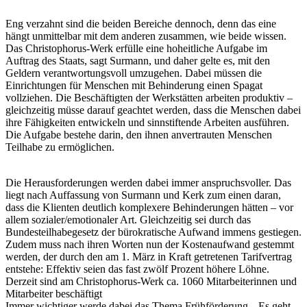
Eng verzahnt sind die beiden Bereiche dennoch, denn das eine
hängt unmittelbar mit dem anderen zusammen, wie beide wissen.
Das Christophorus-Werk erfülle eine hoheitliche Aufgabe im
Auftrag des Staats, sagt Surmann, und daher gelte es, mit den
Geldern verantwortungsvoll umzugehen. Dabei müssen die
Einrichtungen für Menschen mit Behinderung einen Spagat
vollziehen. Die Beschäftigten der Werkstätten arbeiten produktiv –
gleichzeitig müsse darauf geachtet werden, dass die Menschen dabei
ihre Fähigkeiten entwickeln und sinnstiftende Arbeiten ausführen.
Die Aufgabe bestehe darin, den ihnen anvertrauten Menschen
Teilhabe zu ermöglichen.
Die Herausforderungen werden dabei immer anspruchsvoller. Das
liegt nach Auffassung von Surmann und Kerk zum einen daran,
dass die Klienten deutlich komplexere Behinderungen hätten – vor
allem sozialer/emotionaler Art. Gleichzeitig sei durch das
Bundesteilhabegesetz der bürokratische Aufwand immens gestiegen.
Zudem muss nach ihren Worten nun der Kostenaufwand gestemmt
werden, der durch den am 1. März in Kraft getretenen Tarifvertrag
entstehe: Effektiv seien das fast zwölf Prozent höhere Löhne.
Derzeit sind am Christophorus-Werk ca. 1060 Mitarbeiterinnen und
Mitarbeiter beschäftigt
Immer wichtiger werde dabei das Thema Frühförderung. „Es geht