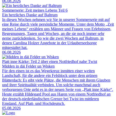
06.08.2026
Sommerserie: Zeit meines Lebens Teil 6
Ein herzliches Danke auf Baltrum
In diesen Wochen nehmen wir Sie in unserer Sommerserie mit auf
eine Reise durch viele persönliche Momente. Unter dem Motto „Zeit
meines Lebens“ erzählen uns Männer und Frauen von Erlebnissen,
Begegnungen, Tagen und Wochen, an die sie noch immer sehr
gerne zurückdenken. So wie die zwei Wochen auf Baltrum, in
denen Carolina Holzer Angebote in der Urlauberseelsorge
mitgestaltet hat.
06.08.2026
Platt inne Kärke: Teil 2 über einen Notfriedhof nahe Twist
Midden in däi Felder un Wisken
Für den einen ist es das Wegekreuz inmitten einer weiten
Landschaft, für die andere ein Felsblock unter dem grünen
Blätterdach: Es gibt viele Plätze, die Menschen mit ihrem Glauben
und ihrer Spiritualität verbinden. Um solche manchmal auch
verborgenen Orte geht es in der neuen Serie von „Platt inne Kärke“.
Heute erzählt Hildegard Pool aus Haren von einem Notfriedhof an
der deutsch-niederländischen Grenze bei Twist im mittleren
Emsland. Auf Platt- und Hochdeutsch.
05.08.2026