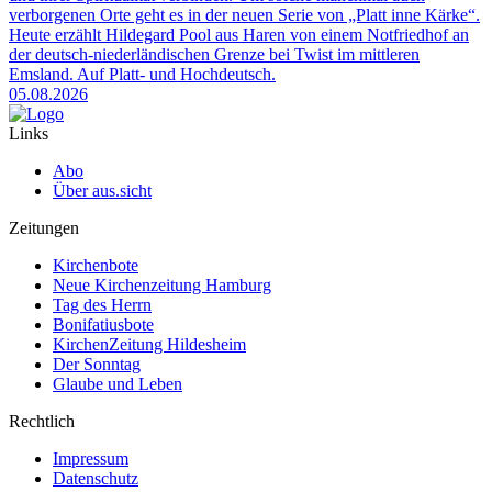
verborgenen Orte geht es in der neuen Serie von „Platt inne Kärke“.
Heute erzählt Hildegard Pool aus Haren von einem Notfriedhof an
der deutsch-niederländischen Grenze bei Twist im mittleren
Emsland. Auf Platt- und Hochdeutsch.
05.08.2026
Links
Abo
Über aus.sicht
Zeitungen
Kirchenbote
Neue Kirchenzeitung Hamburg
Tag des Herrn
Bonifatiusbote
KirchenZeitung Hildesheim
Der Sonntag
Glaube und Leben
Rechtlich
Impressum
Datenschutz