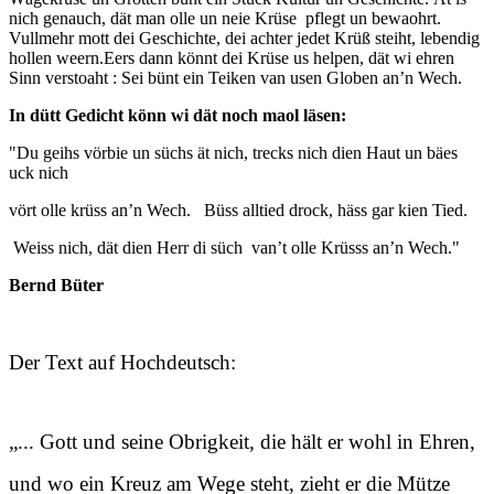
nich genauch, dät man olle un neie Krüse pflegt un bewaohrt.
Vullmehr mott dei Geschichte, dei achter jedet Krüß steiht, lebendig
hollen weern.Eers dann könnt dei Krüse us helpen, dät wi ehren
Sinn verstoaht : Sei bünt ein Teiken van usen Globen an’n Wech.
In dütt Gedicht könn wi dät noch maol läsen:
"Du geihs vörbie un süchs ät nich, trecks nich dien Haut un bäes
uck nich
vört olle krüss an’n Wech. Büss alltied drock, häss gar kien Tied.
Weiss nich, dät dien Herr di süch van’t olle Krüsss an’n Wech."
Bernd Büter
Der Text auf Hochdeutsch:
„... Gott und seine Obrigkeit, die hält er wohl in Ehren,
und wo ein Kreuz am Wege steht, zieht er die Mütze