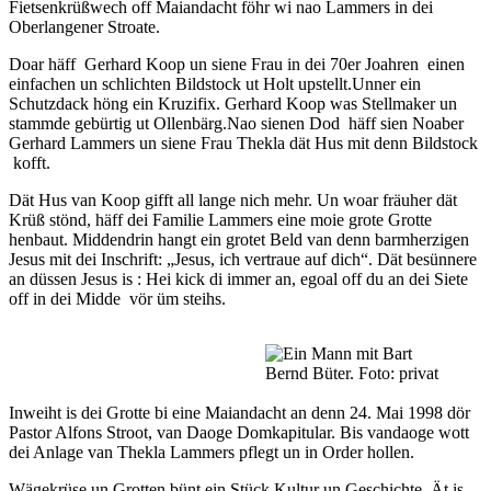
Fietsenkrüßwech off Maiandacht föhr wi nao Lammers in dei
Oberlangener Stroate.
Doar häff Gerhard Koop un siene Frau in dei 70er Joahren einen
einfachen un schlichten Bildstock ut Holt upstellt.Unner ein
Schutzdack höng ein Kruzifix. Gerhard Koop was Stellmaker un
stammde gebürtig ut Ollenbärg.Nao sienen Dod häff sien Noaber
Gerhard Lammers un siene Frau Thekla dät Hus mit denn Bildstock
kofft.
Dät Hus van Koop gifft all lange nich mehr. Un woar fräuher dät
Krüß stönd, häff dei Familie Lammers eine moie grote Grotte
henbaut. Middendrin hangt ein grotet Beld van denn barmherzigen
Jesus mit dei Inschrift: „Jesus, ich vertraue auf dich“. Dät besünnere
an düssen Jesus is : Hei kick di immer an, egoal off du an dei Siete
off in dei Midde vör üm steihs.
Bernd Büter. Foto: privat
Inweiht is dei Grotte bi eine Maiandacht an denn 24. Mai 1998 dör
Pastor Alfons Stroot, van Daoge Domkapitular. Bis vandaoge wott
dei Anlage van Thekla Lammers pflegt un in Order hollen.
Wägekrüse un Grotten bünt ein Stück Kultur un Geschichte. Ät is