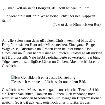
„ ...man Gott un siene Obrigkeit, dei hollt hei wall in Ehrn,
un woar ein Krüß an’n Wäge steiht, lichtet hei sien Käppken
gern!“
(Text ut denn Hümmelsken Bur)
An väle Stäen kann denn gläubigen Christ, wenn hei bi us dört
Dörp föhrt, sienen Haut oder Müsse trecken. Eine ganze Riege
Wägekrüse, Bildstöcke un Grotten kann hei hier finnen. Use
Grotöllern un Öllern häbbt Krüse an Straoten, Feldwäge off midden
in‘t Dörp upstellt. Väle häbbt Jaohrhunderte aowerstaohn.Sei bünt
Tügen aower use religiöse Läben un Globen. Aber alle häbbt ehre
Geschichte.
"Jesus, ich vertraue auf dich" steht unter dem Bild.
Geschichten van Mensken, van gaude un schlechte Tieten. Sei bünt
ein Teiken van Bitten, Danken un Globen. Uck vandaoge noch
werd sei as Stationen bi Andachten, Krüßwäge un Bittprozessionen
upsöcht. So is dät uck vandaoge noch bi us in Erika. Bi usen