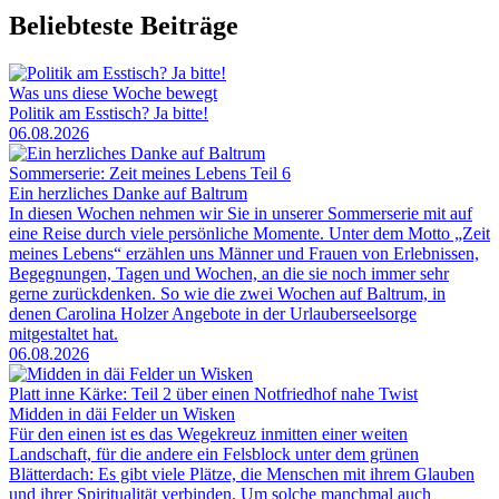
Beliebteste Beiträge
Was uns diese Woche bewegt
Politik am Esstisch? Ja bitte!
06.08.2026
Sommerserie: Zeit meines Lebens Teil 6
Ein herzliches Danke auf Baltrum
In diesen Wochen nehmen wir Sie in unserer Sommerserie mit auf
eine Reise durch viele persönliche Momente. Unter dem Motto „Zeit
meines Lebens“ erzählen uns Männer und Frauen von Erlebnissen,
Begegnungen, Tagen und Wochen, an die sie noch immer sehr
gerne zurückdenken. So wie die zwei Wochen auf Baltrum, in
denen Carolina Holzer Angebote in der Urlauberseelsorge
mitgestaltet hat.
06.08.2026
Platt inne Kärke: Teil 2 über einen Notfriedhof nahe Twist
Midden in däi Felder un Wisken
Für den einen ist es das Wegekreuz inmitten einer weiten
Landschaft, für die andere ein Felsblock unter dem grünen
Blätterdach: Es gibt viele Plätze, die Menschen mit ihrem Glauben
und ihrer Spiritualität verbinden. Um solche manchmal auch