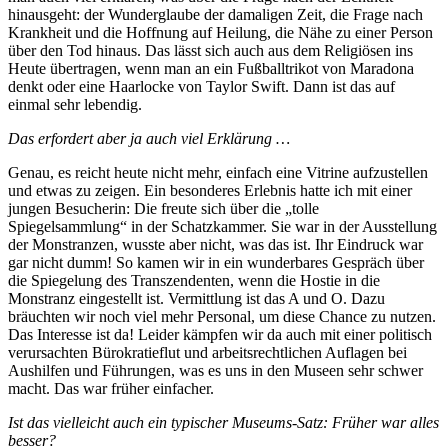
hinausgeht: der Wunderglaube der damaligen Zeit, die Frage nach
Krankheit und die Hoffnung auf Heilung, die Nähe zu einer Person
über den Tod hinaus. Das lässt sich auch aus dem Religiösen ins
Heute übertragen, wenn man an ein Fußballtrikot von Maradona
denkt oder eine Haarlocke von Taylor Swift. Dann ist das auf
einmal sehr lebendig.
Das erfordert aber ja auch viel Erklärung …
Genau, es reicht heute nicht mehr, einfach eine Vitrine aufzustellen
und etwas zu zeigen. Ein besonderes Erlebnis hatte ich mit einer
jungen Besucherin: Die freute sich über die „tolle
Spiegelsammlung“ in der Schatzkammer. Sie war in der Ausstellung
der Monstranzen, wusste aber nicht, was das ist. Ihr Eindruck war
gar nicht dumm! So kamen wir in ein wunderbares Gespräch über
die Spiegelung des Transzendenten, wenn die Hostie in die
Monstranz eingestellt ist. Vermittlung ist das A und O. Dazu
bräuchten wir noch viel mehr Personal, um diese Chance zu nutzen.
Das Interesse ist da! Leider kämpfen wir da auch mit einer politisch
verursachten Bürokratieflut und arbeitsrechtlichen Auflagen bei
Aushilfen und Führungen, was es uns in den Museen sehr schwer
macht. Das war früher einfacher.
Ist das vielleicht auch ein typischer Museums-Satz: Früher war alles
besser?