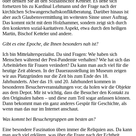
oder denken Sie an den Sozialbischof Ketteler. Es ließe sich
fortsetzen bis zu Kardinal Lehmann und der Frage nach der
kirchlichen Schwangerschaftskonfliktberatung. Darüber hinaus ist
aber auch Glaubensvermittlung im weitesten Sinne unser Auftrag.
Das kommt nicht mit dem Holzhammer, sondern zeigt sich durch
den konkreten sozial-karitativen Aspekt, etwa durch den heiligen
Martin, Bischof Ketteler und andere.
Gibt es eine Epoche, die Ihnen besonders nah ist?
Ich bin Mittelalterspezialist. Da sind Fragen: Wie haben sich
Menschen während der Pest-Pandemie verhalten? Wie hat sich das
Arbeitsleben für Frauen verändert? Da kann man auch viel für die
heutige Zeit ablesen. In der Dauerausstellung im Museum zeigen
wir aus Platzgründen nur die Zeit bis zum Ende des 18.
Jahrhunderts. Aber das 19. und 20. Jahrhundert kommen in
besonderen Besucherveranstaltungen vor; da holen wir die Objekte
aus dem Depot. Mir ist wichtig, dass die Besucher den Kontakt zu
den Originalen haben – und diese zum Teil sogar anfassen können.
Dann bekommt man ein ganz anderes Gespür für Geschichte, als
wenn man das nur im Internet anschaut.
Was kommt bei Besuchergruppen am besten an?
Eine besondere Faszination üben immer die Reliquien aus. Da kann
man auch viel erklären, was über die Frage nach der Echtheit