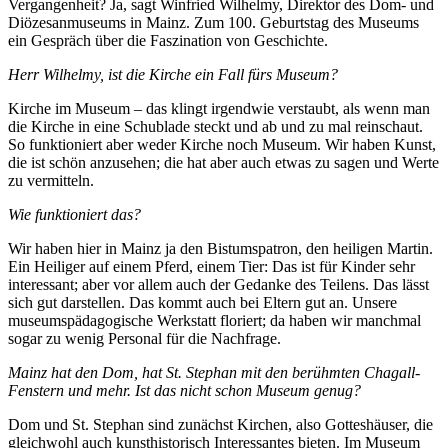
Vergangenheit? Ja, sagt Winfried Wilhelmy, Direktor des Dom- und
Diözesanmuseums in Mainz. Zum 100. Geburtstag des Museums
ein Gespräch über die Faszination von Geschichte.
Herr Wilhelmy, ist die Kirche ein Fall fürs Museum?
Kirche im Museum – das klingt irgendwie verstaubt, als wenn man
die Kirche in eine Schublade steckt und ab und zu mal reinschaut.
So funktioniert aber weder Kirche noch Museum. Wir haben Kunst,
die ist schön anzusehen; die hat aber auch etwas zu sagen und Werte
zu vermitteln.
Wie funktioniert das?
Wir haben hier in Mainz ja den Bistumspatron, den heiligen Martin.
Ein Heiliger auf einem Pferd, einem Tier: Das ist für Kinder sehr
interessant; aber vor allem auch der Gedanke des Teilens. Das lässt
sich gut darstellen. Das kommt auch bei Eltern gut an. Unsere
museumspädagogische Werkstatt floriert; da haben wir manchmal
sogar zu wenig Personal für die Nachfrage.
Mainz hat den Dom, hat St. Stephan mit den berühmten Chagall-
Fenstern und mehr. Ist das nicht schon Museum genug?
Dom und St. Stephan sind zunächst Kirchen, also Gotteshäuser, die
gleichwohl auch kunsthistorisch Interessantes bieten. Im Museum