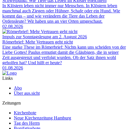
Schwerpunkt: Wie Tiere das Leben im Kloster erleichtern
In Klöstern leben nicht immer nur Menschen. In Klöstern leben
manchmal auch Ziegen oder Hühner, Schafe oder ein Hund. Wie
kommt das – und wie verändern die Tiere das Leben der
Ordensleute? Wir haben uns an vier Orten umgeschaut.
02.08.2026
Impuls zur Sonntagslesung am 2. August 2026
Römerbrief: Mehr Vertrauen geht nicht
Eine starke These im Römerbrief: Nichts kann uns scheiden von der
Liebe Gottes! Paulus ermutigt damit die Gläubigen, die in seiner
Zeit ausgegrenzt und verfolgt wurden. Ob der Satz ihnen wohl
geholfen hat? Und hilft er heute?
01.08.2026
Links
Abo
Über aus.sicht
Zeitungen
Kirchenbote
Neue Kirchenzeitung Hamburg
Tag des Herrn
Bonifatiusbote