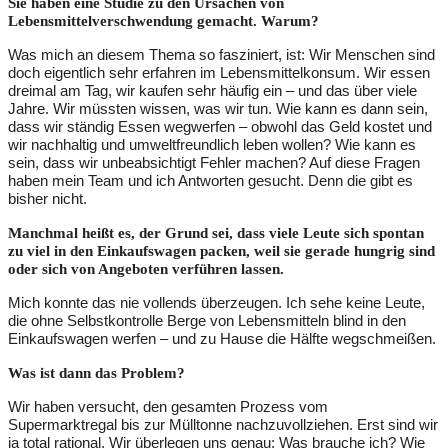
Sie haben eine Studie zu den Ursachen von
Lebensmittelverschwendung gemacht. Warum?
Was mich an diesem Thema so fasziniert, ist: Wir Menschen sind
doch eigentlich sehr erfahren im Lebensmittelkonsum. Wir essen
dreimal am Tag, wir kaufen sehr häufig ein – und das über viele
Jahre. Wir müssten wissen, was wir tun. Wie kann es dann sein,
dass wir ständig Essen wegwerfen – obwohl das Geld kostet und
wir nachhaltig und umweltfreundlich leben wollen? Wie kann es
sein, dass wir unbeabsichtigt Fehler machen? Auf diese Fragen
haben mein Team und ich Antworten gesucht. Denn die gibt es
bisher nicht.
Manchmal heißt es, der Grund sei, dass viele Leute sich spontan
zu viel in den Einkaufswagen packen, weil sie gerade hungrig sind
oder sich von Angeboten verführen lassen.
Mich konnte das nie vollends überzeugen. Ich sehe keine Leute,
die ohne Selbstkontrolle Berge von Lebensmitteln blind in den
Einkaufswagen werfen – und zu Hause die Hälfte wegschmeißen.
Was ist dann das Problem?
Wir haben versucht, den gesamten Prozess vom
Supermarktregal bis zur Mülltonne nachzuvollziehen. Erst sind wir
ja total rational. Wir überlegen uns genau: Was brauche ich? Wie