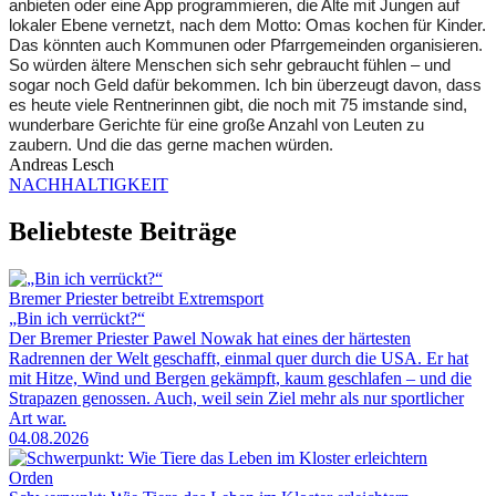
anbieten oder eine App programmieren, die Alte mit Jungen auf
lokaler Ebene vernetzt, nach dem Motto: Omas kochen für Kinder.
Das könnten auch Kommunen oder Pfarrgemeinden organisieren.
So würden ältere Menschen sich sehr gebraucht fühlen – und
sogar noch Geld dafür bekommen. Ich bin überzeugt davon, dass
es heute viele Rentnerinnen gibt, die noch mit 75 imstande sind,
wunderbare Gerichte für eine große Anzahl von Leuten zu
zaubern. Und die das gerne machen würden.
Andreas Lesch
NACHHALTIGKEIT
Beliebteste Beiträge
Bremer Priester betreibt Extremsport
„Bin ich verrückt?“
Der Bremer Priester Pawel Nowak hat eines der härtesten
Radrennen der Welt geschafft, einmal quer durch die USA. Er hat
mit Hitze, Wind und Bergen gekämpft, kaum geschlafen – und die
Strapazen genossen. Auch, weil sein Ziel mehr als nur sportlicher
Art war.
04.08.2026
Orden