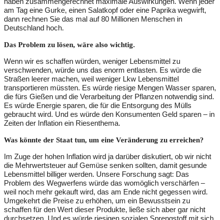
haben zusammengerechnet maximale Auswirkungen. Wenn jeder
am Tag eine Gurke, einen Salatkopf oder eine Paprika wegwirft,
dann rechnen Sie das mal auf 80 Millionen Menschen in
Deutschland hoch.
Das Problem zu lösen, wäre also wichtig.
Wenn wir es schaffen würden, weniger Lebensmittel zu
verschwenden, würde uns das enorm entlasten. Es würde die
Straßen leerer machen, weil weniger Lkw Lebensmittel
transportieren müssten. Es würde riesige Mengen Wasser sparen,
die fürs Gießen und die Verarbeitung der Pflanzen notwendig sind.
Es würde Energie sparen, die für die Entsorgung des Mülls
gebraucht wird. Und es würde den Konsumenten Geld sparen – in
Zeiten der Inflation ein Riesenthema.
Was könnte der Staat tun, um eine Veränderung zu erreichen?
Im Zuge der hohen Inflation wird ja darüber diskutiert, ob wir nicht
die Mehrwertsteuer auf Gemüse senken sollten, damit gesunde
Lebensmittel billiger werden. Unsere Forschung sagt: Das
Problem des Wegwerfens würde das womöglich verschärfen –
weil noch mehr gekauft wird, das am Ende nicht gegessen wird.
Umgekehrt die Preise zu erhöhen, um ein Bewusstsein zu
schaffen für den Wert dieser Produkte, ließe sich aber gar nicht
durchsetzen. Und es würde riesigen sozialen Sprengstoff mit sich