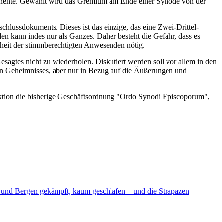
ontinente. Gewählt wird das Gremium am Ende einer Synode von der
chlussdokuments. Dieses ist das einzige, das eine Zwei-Drittel-
en kann indes nur als Ganzes. Daher besteht die Gefahr, dass es
hrheit der stimmberechtigten Anwesenden nötig.
sagtes nicht zu wiederholen. Diskutiert werden soll vor allem in den
en Geheimnisses, aber nur in Bezug auf die Äußerungen und
uktion die bisherige Geschäftsordnung "Ordo Synodi Episcoporum",
d und Bergen gekämpft, kaum geschlafen – und die Strapazen