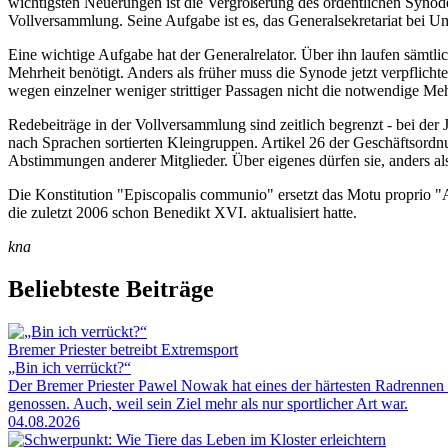
wichtigsten Neuerungen ist die Vergrößerung des ordentlichen Synode
Vollversammlung. Seine Aufgabe ist es, das Generalsekretariat bei 
Eine wichtige Aufgabe hat der Generalrelator. Über ihn laufen sämtli
Mehrheit benötigt. Anders als früher muss die Synode jetzt verpflic
wegen einzelner weniger strittiger Passagen nicht die notwendige Me
Redebeiträge in der Vollversammlung sind zeitlich begrenzt - bei der
nach Sprachen sortierten Kleingruppen. Artikel 26 der Geschäftsord
Abstimmungen anderer Mitglieder. Über eigenes dürfen sie, anders als
Die Konstitution "Episcopalis communio" ersetzt das Motu proprio "
die zuletzt 2006 schon Benedikt XVI. aktualisiert hatte.
kna
Beliebteste Beiträge
Bremer Priester betreibt Extremsport
„Bin ich verrückt?“
Der Bremer Priester Pawel Nowak hat eines der härtesten Radrennen 
genossen. Auch, weil sein Ziel mehr als nur sportlicher Art war.
04.08.2026