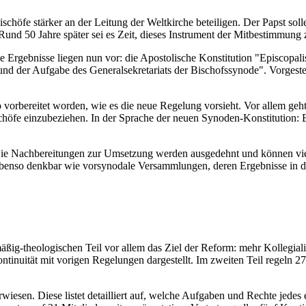
chöfe stärker an der Leitung der Weltkirche beteiligen. Der Papst soll
Rund 50 Jahre später sei es Zeit, dieses Instrument der Mitbestimmung 
. Die Ergebnisse liegen nun vor: die Apostolische Konstitution "Episc
und der Aufgabe des Generalsekretariats der Bischofssynode". Vorgest
o vorbereitet worden, wie es die neue Regelung vorsieht. Vor allem ge
schöfe einzubeziehen. In der Sprache der neuen Synoden-Konstitution: 
wie Nachbereitungen zur Umsetzung werden ausgedehnt und können viel
nso denkbar wie vorsynodale Versammlungen, deren Ergebnisse in die e
mäßig-theologischen Teil vor allem das Ziel der Reform: mehr Kollegia
inuität mit vorigen Regelungen dargestellt. Im zweiten Teil regeln 
wiesen. Diese listet detailliert auf, welche Aufgaben und Rechte jedes