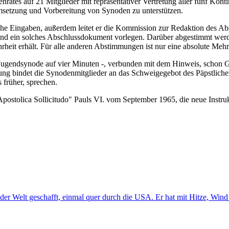
nrates auf 21 Mitglieder mit repräsentativer Vertretung aller fünf K
Umsetzung und Vorbereitung von Synoden zu unterstützen.
che Eingaben, außerdem leitet er die Kommission zur Redaktion des Abs
htend ein solches Abschlussdokument vorlegen. Darüber abgestimmt werd
hrheit erhält. Für alle anderen Abstimmungen ist nur eine absolute Me
 Jugendsynode auf vier Minuten -, verbunden mit dem Hinweis, schon Ge
nung bindet die Synodenmitglieder an das Schweigegebot des Päpstlich
 früher, sprechen.
Apostolica Sollicitudo" Pauls VI. vom September 1965, die neue Instr
der Welt geschafft, einmal quer durch die USA. Er hat mit Hitze, Win