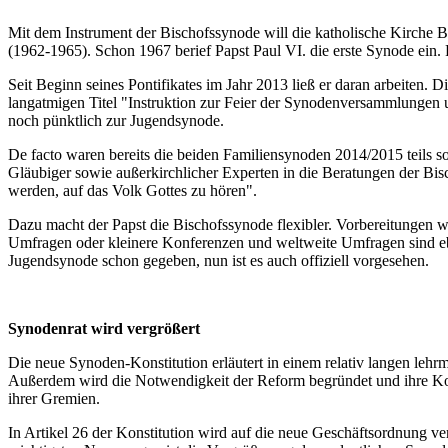
Mit dem Instrument der Bischofssynode will die katholische Kirche Bis
(1962-1965). Schon 1967 berief Papst Paul VI. die erste Synode ein. 
Seit Beginn seines Pontifikates im Jahr 2013 ließ er daran arbeiten
langatmigen Titel "Instruktion zur Feier der Synodenversammlungen 
noch pünktlich zur Jugendsynode.
De facto waren bereits die beiden Familiensynoden 2014/2015 teils s
Gläubiger sowie außerkirchlicher Experten in die Beratungen der Bi
werden, auf das Volk Gottes zu hören".
Dazu macht der Papst die Bischofssynode flexibler. Vorbereitungen 
Umfragen oder kleinere Konferenzen und weltweite Umfragen sind ebe
Jugendsynode schon gegeben, nun ist es auch offiziell vorgesehen.
Synodenrat wird vergrößert
Die neue Synoden-Konstitution erläutert in einem relativ langen lehr
Außerdem wird die Notwendigkeit der Reform begründet und ihre Kont
ihrer Gremien.
In Artikel 26 der Konstitution wird auf die neue Geschäftsordnung ver