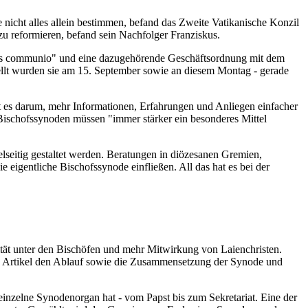
e nicht alles allein bestimmen, befand das Zweite Vatikanische Konzil
zu reformieren, befand sein Nachfolger Franziskus.
opalis communio" und eine dazugehörende Geschäftsordnung mit dem
ellt wurden sie am 15. September sowie an diesem Montag - gerade
ht es darum, mehr Informationen, Erfahrungen und Anliegen einfacher
Bischofssynoden müssen "immer stärker ein besonderes Mittel
seitig gestaltet werden. Beratungen in diözesanen Gremien,
igentliche Bischofssynode einfließen. All das hat es bei der
lität unter den Bischöfen und mehr Mitwirkung von Laienchristen.
27 Artikel den Ablauf sowie die Zusammensetzung der Synode und
 einzelne Synodenorgan hat - vom Papst bis zum Sekretariat. Eine der