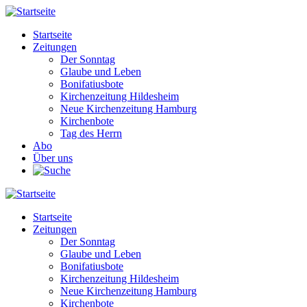
Direkt
zum
Startseite
Inhalt
Zeitungen
Main
Der Sonntag
navigation
Glaube und Leben
Bonifatiusbote
Kirchenzeitung Hildesheim
Neue Kirchenzeitung Hamburg
Kirchenbote
Tag des Herrn
Abo
Über uns
Startseite
Zeitungen
Main
Der Sonntag
navigation
Glaube und Leben
Bonifatiusbote
Kirchenzeitung Hildesheim
Neue Kirchenzeitung Hamburg
Kirchenbote