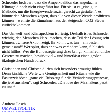
Schroeder bedauert, dass die Ampelkoalition das angedachte
Klimageld noch nicht eingeführt hat. Für sie ist es „eine gute
Methode, um die Energiewende sozial gerecht zu gestalten“; es
könnte den Menschen zeigen, dass alle von dieser Wende profitieren
können – weil sie die Einnahmen aus der steigenden CO2-Steuer
zurückbekommen.
Das Umwelt- und Klimaproblem ist riesig. Deshalb ist es Schroeder
wichtig, den Menschen klarzumachen, dass sie Teil der Lösung sein
können. „Unsere Aktion zeigt: Ihr könnt was tun – am besten
gemeinsam!“ Wer spürt, dass er etwas verändern kann, fühlt sich
nicht hilflos. Wer die Bundesregierung dazu bringt, klimafreundliche
Gesetze zu machen, bewirkt viel – und hinterlässt einen großen
ökologischen Handabdruck.
Christinnen und Christen dürfen sich besonders ermutigt fühlen.
Denn kirchliche Werte wie Genügsamkeit und Rituale wie die
Fastenzeit böten „ganz viel Rüstzeug für die Veränderungsprozesse,
die jetzt anstehen“, sagt Schroeder. „Die Idee des Maßhaltens passt
zu uns.“
Andreas Lesch
UMWELTPOLITIK