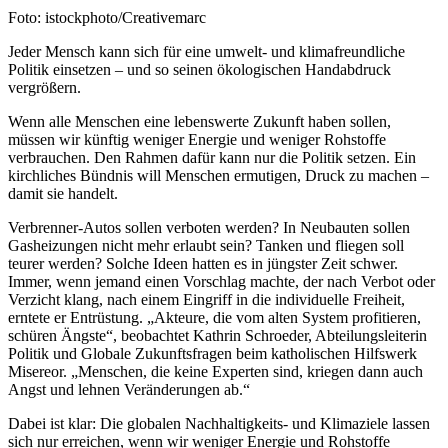
Nachweis
Foto: istockphoto/Creativemarc
Caption
Jeder Mensch kann sich für eine umwelt- und klimafreundliche
Politik einsetzen – und so seinen ökologischen Handabdruck
vergrößern.
Wenn alle Menschen eine lebenswerte Zukunft haben sollen,
müssen wir künftig weniger Energie und weniger Rohstoffe
verbrauchen. Den Rahmen dafür kann nur die Politik setzen. Ein
kirchliches Bündnis will Menschen ermutigen, Druck zu machen –
damit sie handelt.
Verbrenner-Autos sollen verboten werden? In Neubauten sollen
Gasheizungen nicht mehr erlaubt sein? Tanken und fliegen soll
teurer werden? Solche Ideen hatten es in jüngster Zeit schwer.
Immer, wenn jemand einen Vorschlag machte, der nach Verbot oder
Verzicht klang, nach einem Eingriff in die individuelle Freiheit,
erntete er Entrüstung. „Akteure, die vom alten System profitieren,
schüren Ängste“, beobachtet Kathrin Schroeder, Abteilungsleiterin
Politik und Globale Zukunftsfragen beim katholischen Hilfswerk
Misereor. „Menschen, die keine Experten sind, kriegen dann auch
Angst und lehnen Veränderungen ab.“
Dabei ist klar: Die globalen Nachhaltigkeits- und Klimaziele lassen
sich nur erreichen, wenn wir weniger Energie und Rohstoffe