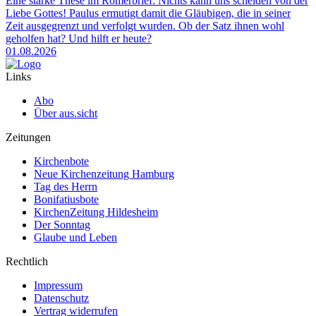
Eine starke These im Römerbrief: Nichts kann uns scheiden von der
Liebe Gottes! Paulus ermutigt damit die Gläubigen, die in seiner
Zeit ausgegrenzt und verfolgt wurden. Ob der Satz ihnen wohl
geholfen hat? Und hilft er heute?
01.08.2026
Links
Abo
Über aus.sicht
Zeitungen
Kirchenbote
Neue Kirchenzeitung Hamburg
Tag des Herrn
Bonifatiusbote
KirchenZeitung Hildesheim
Der Sonntag
Glaube und Leben
Rechtlich
Impressum
Datenschutz
Vertrag widerrufen