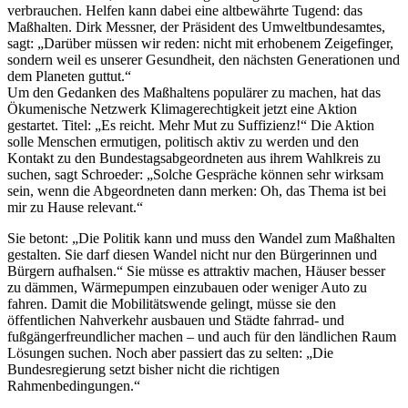
verbrauchen. Helfen kann dabei eine altbewährte Tugend: das
Maßhalten. Dirk Messner, der Präsident des Umweltbundesamtes,
sagt: „Darüber müssen wir reden: nicht mit erhobenem Zeigefinger,
sondern weil es unserer Gesundheit, den nächsten Generationen und
dem Planeten guttut.“
Um den Gedanken des Maßhaltens populärer zu machen, hat das
Ökumenische Netzwerk Klimagerechtigkeit jetzt eine Aktion
gestartet. Titel: „Es reicht. Mehr Mut zu Suffizienz!“ Die Aktion
solle Menschen ermutigen, politisch aktiv zu werden und den
Kontakt zu den Bundestagsabgeordneten aus ihrem Wahlkreis zu
suchen, sagt Schroeder: „Solche Gespräche können sehr wirksam
sein, wenn die Abgeordneten dann merken: Oh, das Thema ist bei
mir zu Hause relevant.“
Sie betont: „Die Politik kann und muss den Wandel zum Maßhalten
gestalten. Sie darf diesen Wandel nicht nur den Bürgerinnen und
Bürgern aufhalsen.“ Sie müsse es attraktiv machen, Häuser besser
zu dämmen, Wärmepumpen einzubauen oder weniger Auto zu
fahren. Damit die Mobilitätswende gelingt, müsse sie den
öffentlichen Nahverkehr ausbauen und Städte fahrrad- und
fußgängerfreundlicher machen – und auch für den ländlichen Raum
Lösungen suchen. Noch aber passiert das zu selten: „Die
Bundesregierung setzt bisher nicht die richtigen
Rahmenbedingungen.“