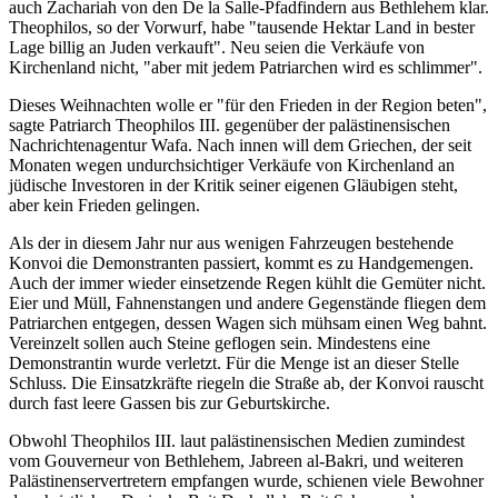
auch Zachariah von den De la Salle-Pfadfindern aus Bethlehem klar.
Theophilos, so der Vorwurf, habe "tausende Hektar Land in bester
Lage billig an Juden verkauft". Neu seien die Verkäufe von
Kirchenland nicht, "aber mit jedem Patriarchen wird es schlimmer".
Dieses Weihnachten wolle er "für den Frieden in der Region beten",
sagte Patriarch Theophilos III. gegenüber der palästinensischen
Nachrichtenagentur Wafa. Nach innen will dem Griechen, der seit
Monaten wegen undurchsichtiger Verkäufe von Kirchenland an
jüdische Investoren in der Kritik seiner eigenen Gläubigen steht,
aber kein Frieden gelingen.
Als der in diesem Jahr nur aus wenigen Fahrzeugen bestehende
Konvoi die Demonstranten passiert, kommt es zu Handgemengen.
Auch der immer wieder einsetzende Regen kühlt die Gemüter nicht.
Eier und Müll, Fahnenstangen und andere Gegenstände fliegen dem
Patriarchen entgegen, dessen Wagen sich mühsam einen Weg bahnt.
Vereinzelt sollen auch Steine geflogen sein. Mindestens eine
Demonstrantin wurde verletzt. Für die Menge ist an dieser Stelle
Schluss. Die Einsatzkräfte riegeln die Straße ab, der Konvoi rauscht
durch fast leere Gassen bis zur Geburtskirche.
Obwohl Theophilos III. laut palästinensischen Medien zumindest
vom Gouverneur von Bethlehem, Jabreen al-Bakri, und weiteren
Palästinenservertretern empfangen wurde, schienen viele Bewohner