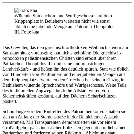
Wütende Sprechchöre und Wurfgeschosse: auf dem
Krippenplatz in Betlehem warteten nicht wie sonst
üblich eine jubelnde Menge auf Patriarch Theophilos
III. Foto: kna
Das Gewitter, das den griechisch-orthodoxen Weihnachtsfeiern am
Samstagmittag vorausging, hat nichts geholfen: Die griechisch-
orthodoxen palästinensischen Christen sind erbost über ihren
Patriarchen Theophilos III. und seine undurchsichtigen
Landverkäufe - und ließen ihn das deutlich spüren. Statt wie üblich
von Hunderten von Pfadfindern und einer jubelnden Mengen auf
dem Krippenplatz erwarteten den Griechen bei seinem Einzug in
Bethlehem wütende Sprechchöre und Wurfgeschosse. Weite Teile
des traditionellen Zugwegs durch die Altstadt waren von
Sicherheitskräften gesäumt, auf den Dächern Scharfschützen
postiert.
Schon lange vor dem Eintreffen des Patriarchenkonvois hatten sie
sich am Anfang der Sternenstraße in der Bethlehemer Altstadt
versammelt. Mit Transparenten demonstrierten sie vor einem
Großaufgebot palästinensischer Polizisten gegen den unliebsamen
Patriarchen und forderten seinen Rücktritt. "Ablehnung statt