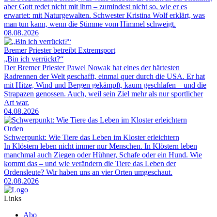
aber Gott redet nicht mit ihm – zumindest nicht so, wie er es
erwartet: mit Naturgewalten. Schwester Kristina Wolf erklärt, was
man tun kann, wenn die Stimme vom Himmel schweigt.
08.08.2026
Bremer Priester betreibt Extremsport
„Bin ich verrückt?“
Der Bremer Priester Pawel Nowak hat eines der härtesten
Radrennen der Welt geschafft, einmal quer durch die USA. Er hat
mit Hitze, Wind und Bergen gekämpft, kaum geschlafen – und die
Strapazen genossen. Auch, weil sein Ziel mehr als nur sportlicher
Art war.
04.08.2026
Orden
Schwerpunkt: Wie Tiere das Leben im Kloster erleichtern
In Klöstern leben nicht immer nur Menschen. In Klöstern leben
manchmal auch Ziegen oder Hühner, Schafe oder ein Hund. Wie
kommt das – und wie verändern die Tiere das Leben der
Ordensleute? Wir haben uns an vier Orten umgeschaut.
02.08.2026
Links
Abo