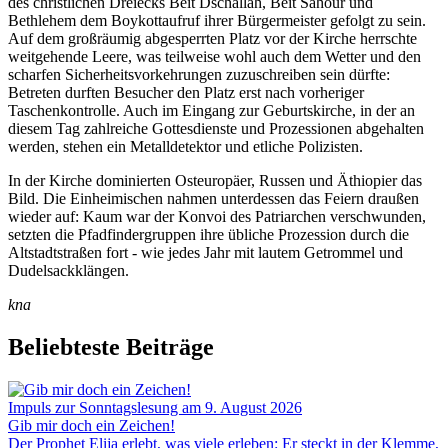
des christlichen Dreiecks Beit Dschallah, Beit Sahour und
Bethlehem dem Boykottaufruf ihrer Bürgermeister gefolgt zu sein.
Auf dem großräumig abgesperrten Platz vor der Kirche herrschte
weitgehende Leere, was teilweise wohl auch dem Wetter und den
scharfen Sicherheitsvorkehrungen zuzuschreiben sein dürfte:
Betreten durften Besucher den Platz erst nach vorheriger
Taschenkontrolle. Auch im Eingang zur Geburtskirche, in der an
diesem Tag zahlreiche Gottesdienste und Prozessionen abgehalten
werden, stehen ein Metalldetektor und etliche Polizisten.
In der Kirche dominierten Osteuropäer, Russen und Äthiopier das
Bild. Die Einheimischen nahmen unterdessen das Feiern draußen
wieder auf: Kaum war der Konvoi des Patriarchen verschwunden,
setzten die Pfadfindergruppen ihre übliche Prozession durch die
Altstadtstraßen fort - wie jedes Jahr mit lautem Getrommel und
Dudelsackklängen.
kna
Beliebteste Beiträge
Impuls zur Sonntagslesung am 9. August 2026
Gib mir doch ein Zeichen!
Der Prophet Elija erlebt, was viele erleben: Er steckt in der Klemme,