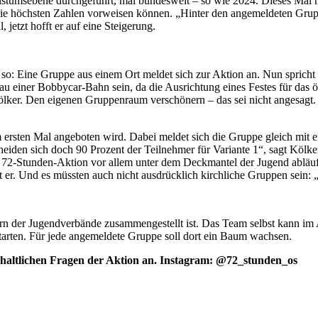
istumsebene durchgeführt, mal bundesweit – so wie 2024. Dieses Mal ma
die höchsten Zahlen vorweisen können. „Hinter den angemeldeten Grup
jetzt hofft er auf eine Steigerung.
 so: Eine Gruppe aus einem Ort meldet sich zur Aktion an. Nun sprich
u einer Bobbycar-Bahn sein, da die Ausrichtung eines Festes für das ör
t Kölker. Den eigenen Gruppenraum verschönern – das sei nicht angesag
m ersten Mal angeboten wird. Dabei meldet sich die Gruppe gleich mit e
heiden sich doch 90 Prozent der Teilnehmer für Variante 1“, sagt Kölke
72-Stunden-Aktion vor allem unter dem Deckmantel der Jugend abläuf, 
gt er. Und es müssten auch nicht ausdrücklich kirchliche Gruppen sei
ern der Jugendverbände zusammengestellt ist. Das Team selbst kann im A
tarten. Für jede angemeldete Gruppe soll dort ein Baum wachsen.
inhaltlichen Fragen der Aktion an. Instagram: @72_stunden_os