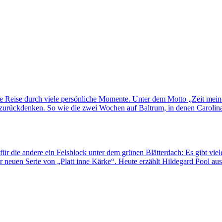
ne Reise durch viele persönliche Momente. Unter dem Motto „Zeit mei
rückdenken. So wie die zwei Wochen auf Baltrum, in denen Carolina H
für die andere ein Felsblock unter dem grünen Blätterdach: Es gibt viel
 neuen Serie von „Platt inne Kärke“. Heute erzählt Hildegard Pool au