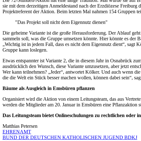
Die 72-Stunden-Aktion hat eine lange Tradition. Mal wurde sie auf B
sie mit dem derzeitigen Anmeldestand nach der Erzdiözese Freiburg 
Projektreferent der Aktion. Beim letzten Mal nahmen 154 Gruppen teil, 
"Das Projekt soll nicht dem Eigennutz dienen"
Die geheime Variante ist die große Herausforderung. Der Ablauf geht
sammeln soll, was die Gruppe umsetzen könnte. Hier könnte es der Ba
„Wichtig ist in jedem Fall, dass es nicht dem Eigennutz dient“, sag
Gruppe kann loslegen.
Etwas entspannter ist Variante 2, die in diesem Jahr in Osnabrück zu
ausdrücklich den Wunsch, diese Variante umzusetzen, aber jetzt entsc
Wer kann teilnehmen? „Jeder“, antwortet Kölker. Und auch wenn die 
die die Welt ein Stück besser machen wollen, können dabei sein“, sa
Bäume als Ausgleich in Emsbüren pflanzen
Organisiert wird die Aktion von einem Leitungsteam, das aus Vertret
werden die Mitglieder am 20. Januar in Emsbüren eine Pflanzaktion s
Das Leitungsteam bietet Onlineschulungen zu rechtlichen oder 
Matthias Petersen
EHRENAMT
BUND DER DEUTSCHEN KATHOLISCHEN JUGEND BDKJ