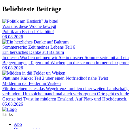
Beliebteste Beiträge
Was uns diese Woche bewegt
Politik am Esstisch? Ja bitte!
06.08.2026
Sommerserie: Zeit meines Lebens Teil 6
Ein herzliches Danke auf Baltrum
In diesen Wochen nehmen wir Sie in unserer Sommerserie mit auf ei
Begegnungen, Tagen und Wochen, an die sie noch immer sehr gerne zu
06.08.2026
Platt inne Kärke: Teil 2 über einen Notfriedhof nahe Twist
Midden in däi Felder un Wisken
Für den einen ist es das Wegekreuz inmitten einer weiten Landschaft, 
verbinden. Um solche manchmal auch verborgenen Orte geht es in der
Grenze bei Twist im mittleren Emsland. Auf Platt- und Hochdeutsch.
05.08.2026
Links
Abo