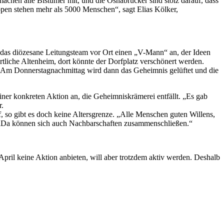
chen alle Bistümer mit, und die Osnabrücker sind stolz darauf, dass
pen stehen mehr als 5000 Menschen“, sagt Elias Kölker,
t das diözesane Leitungsteam vor Ort einen „V-Mann“ an, der Ideen
tliche Altenheim, dort könnte der Dorfplatz verschönert werden.
t. Am Donnerstagnachmittag wird dann das Geheimnis gelüftet und die
iner konkreten Aktion an, die Geheimniskrämerei entfällt. „Es gab
r.
so gibt es doch keine Altersgrenze. „Alle Menschen guten Willens,
n: „Da können sich auch Nachbarschaften zusammenschließen.“
pril keine Aktion anbieten, will aber trotzdem aktiv werden. Deshalb