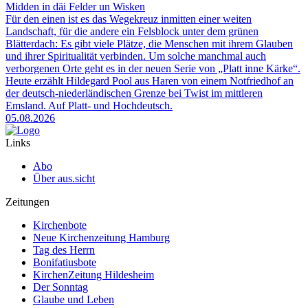
Midden in däi Felder un Wisken
Für den einen ist es das Wegekreuz inmitten einer weiten
Landschaft, für die andere ein Felsblock unter dem grünen
Blätterdach: Es gibt viele Plätze, die Menschen mit ihrem Glauben
und ihrer Spiritualität verbinden. Um solche manchmal auch
verborgenen Orte geht es in der neuen Serie von „Platt inne Kärke“.
Heute erzählt Hildegard Pool aus Haren von einem Notfriedhof an
der deutsch-niederländischen Grenze bei Twist im mittleren
Emsland. Auf Platt- und Hochdeutsch.
05.08.2026
Links
Abo
Über aus.sicht
Zeitungen
Kirchenbote
Neue Kirchenzeitung Hamburg
Tag des Herrn
Bonifatiusbote
KirchenZeitung Hildesheim
Der Sonntag
Glaube und Leben