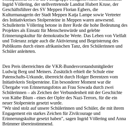
Ingrid Völlering, der stellvertretende Landrat Hubert Kruse, der
Geschäftsführer des SV Meppen Florian Egbers, die
Kulturmanagerin der Stadt Meppen Katja Lampe sowie Vertreter
des Initiativkreises Stolpersteine in Meppen waren anwesend.
Schulleiterin Völlering betone in ihrer Rede die hohe Bedeutung des
Projektes als Einsatz für Menschenwürde und gelebte
Erinnerungskultur für demokratische Werte. Das Leben von Vielfalt
und Toleranz zeigte auch die Aktivierung und Begeisterung des
Publikums durch einen afrikanischen Tanz, den Schülerinnen und
Schüler anleiteten.
Den Preis überreichten die VKR-Bundesvorstandsmitglieder
Ludwig Berg und Meiners. Zusätzlich erhielt die Schule eine
Patenschafts-Urkunde, überreicht durch Holger Berentzen vom
Initiativkreis Stolpersteine. Ein besonderer Moment war die
Übergabe von Erinnerungsfotos an Frau Sowada durch zwei
Schülerinnen – als Zeichen der Verbundenheit mit der Geschichte
von Käthe Blum - eines der Opfer des Nazi-Terrors, für die ein
neuer Stolperstein gesetzt wurde.
"Wir sind stolz auf unsere Schülerinnen und Schüler, die mit ihrem
Engagement ein starkes Zeichen für Zivilcourage und
Erinnerungskultur gesetzt haben", sagen Ingrid Völlering und Anna
Brümmer übereinstimmend.