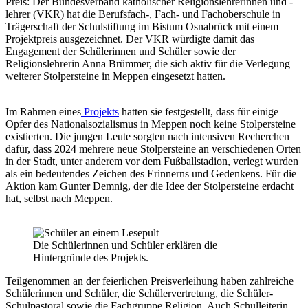
Preis: Der Bundesverband katholischer Religionslehrerinnen und -
lehrer (VKR) hat die Berufsfach-, Fach- und Fachoberschule in
Trägerschaft der Schulstiftung im Bistum Osnabrück mit einem
Projektpreis ausgezeichnet. Der VKR würdigte damit das
Engagement der Schülerinnen und Schüler sowie der
Religionslehrerin Anna Brümmer, die sich aktiv für die Verlegung
weiterer Stolpersteine in Meppen eingesetzt hatten.
Im Rahmen eines
Projekts
hatten sie festgestellt, dass für einige
Opfer des Nationalsozialismus in Meppen noch keine Stolpersteine
existierten. Die jungen Leute sorgten nach intensiven Recherchen
dafür, dass 2024 mehrere neue Stolpersteine an verschiedenen Orten
in der Stadt, unter anderem vor dem Fußballstadion, verlegt wurden
als ein bedeutendes Zeichen des Erinnerns und Gedenkens. Für die
Aktion kam Gunter Demnig, der die Idee der Stolpersteine erdacht
hat, selbst nach Meppen.
Die Schülerinnen und Schüler erklären die
Hintergründe des Projekts.
Teilgenommen an der feierlichen Preisverleihung haben zahlreiche
Schülerinnen und Schüler, die Schülervertretung, die Schüler-
Schulpastoral sowie die Fachgruppe Religion. Auch Schulleiterin