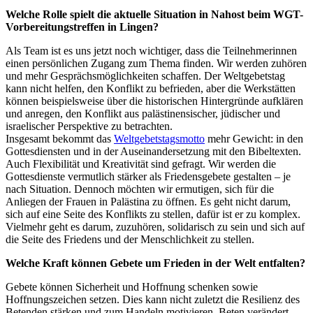
Welche Rolle spielt die aktuelle Situation in Nahost beim WGT-
Vorbereitungstreffen in Lingen?
Als Team ist es uns jetzt noch wichtiger, dass die Teilnehmerinnen
einen persönlichen Zugang zum Thema finden. Wir werden zuhören
und mehr Gesprächsmöglichkeiten schaffen. Der Weltgebetstag
kann nicht helfen, den Konflikt zu befrieden, aber die Werkstätten
können beispielsweise über die historischen Hintergründe aufklären
und anregen, den Konflikt aus palästinensischer, jüdischer und
israelischer Perspektive zu betrachten.
Insgesamt bekommt das
Weltgebetstagsmotto
mehr Gewicht: in den
Gottesdiensten und in der Auseinandersetzung mit den Bibeltexten.
Auch Flexibilität und Kreativität sind gefragt. Wir werden die
Gottesdienste vermutlich stärker als Friedensgebete gestalten – je
nach Situation. Dennoch möchten wir ermutigen, sich für die
Anliegen der Frauen in Palästina zu öffnen. Es geht nicht darum,
sich auf eine Seite des Konflikts zu stellen, dafür ist er zu komplex.
Vielmehr geht es darum, zuzuhören, solidarisch zu sein und sich auf
die Seite des Friedens und der Menschlichkeit zu stellen.
Welche Kraft können Gebete um Frieden in der Welt entfalten?
Gebete können Sicherheit und Hoffnung schenken sowie
Hoffnungszeichen setzen. Dies kann nicht zuletzt die Resilienz des
Betenden stärken und zum Handeln motivieren. Beten verändert –