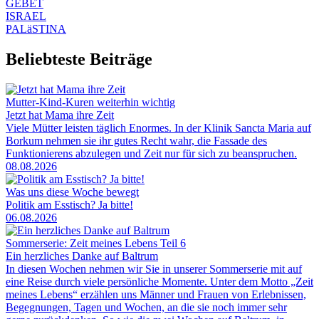
GEBET
ISRAEL
PALäSTINA
Beliebteste Beiträge
Mutter-Kind-Kuren weiterhin wichtig
Jetzt hat Mama ihre Zeit
Viele Mütter leisten täglich Enormes. In der Klinik Sancta Maria auf
Borkum nehmen sie ihr gutes Recht wahr, die Fassade des
Funktionierens abzulegen und Zeit nur für sich zu beanspruchen.
08.08.2026
Was uns diese Woche bewegt
Politik am Esstisch? Ja bitte!
06.08.2026
Sommerserie: Zeit meines Lebens Teil 6
Ein herzliches Danke auf Baltrum
In diesen Wochen nehmen wir Sie in unserer Sommerserie mit auf
eine Reise durch viele persönliche Momente. Unter dem Motto „Zeit
meines Lebens“ erzählen uns Männer und Frauen von Erlebnissen,
Begegnungen, Tagen und Wochen, an die sie noch immer sehr