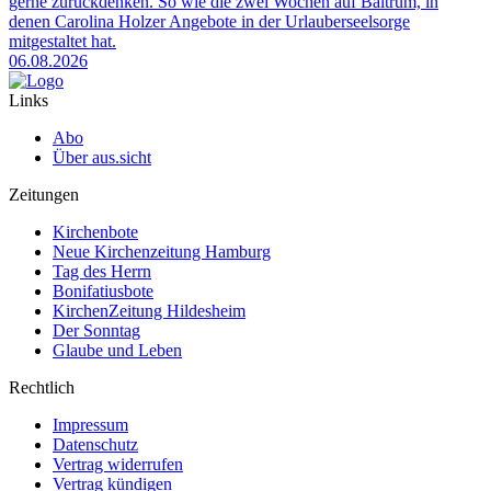
gerne zurückdenken. So wie die zwei Wochen auf Baltrum, in
denen Carolina Holzer Angebote in der Urlauberseelsorge
mitgestaltet hat.
06.08.2026
Links
Abo
Über aus.sicht
Zeitungen
Kirchenbote
Neue Kirchenzeitung Hamburg
Tag des Herrn
Bonifatiusbote
KirchenZeitung Hildesheim
Der Sonntag
Glaube und Leben
Rechtlich
Impressum
Datenschutz
Vertrag widerrufen
Vertrag kündigen