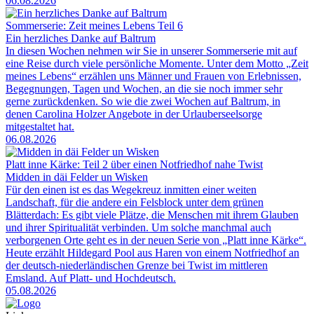
06.08.2026
Sommerserie: Zeit meines Lebens Teil 6
Ein herzliches Danke auf Baltrum
In diesen Wochen nehmen wir Sie in unserer Sommerserie mit auf
eine Reise durch viele persönliche Momente. Unter dem Motto „Zeit
meines Lebens“ erzählen uns Männer und Frauen von Erlebnissen,
Begegnungen, Tagen und Wochen, an die sie noch immer sehr
gerne zurückdenken. So wie die zwei Wochen auf Baltrum, in
denen Carolina Holzer Angebote in der Urlauberseelsorge
mitgestaltet hat.
06.08.2026
Platt inne Kärke: Teil 2 über einen Notfriedhof nahe Twist
Midden in däi Felder un Wisken
Für den einen ist es das Wegekreuz inmitten einer weiten
Landschaft, für die andere ein Felsblock unter dem grünen
Blätterdach: Es gibt viele Plätze, die Menschen mit ihrem Glauben
und ihrer Spiritualität verbinden. Um solche manchmal auch
verborgenen Orte geht es in der neuen Serie von „Platt inne Kärke“.
Heute erzählt Hildegard Pool aus Haren von einem Notfriedhof an
der deutsch-niederländischen Grenze bei Twist im mittleren
Emsland. Auf Platt- und Hochdeutsch.
05.08.2026