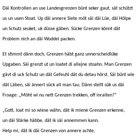
Däi Kontrollen an use Landesgrenzen bünt seker gaut, sät schützt
us un usen Stoat. Up däi annere Siete möt säi däi Lüe, däi Hölpe
un Schutz seuket, uk düsse gäben. Sücke Grenzen könnt dät
Problem nich an däi Woddel packen.
Et stimmt dänn doch, Grenzen häbt ganz unnerscheidlüke
Upgaben. Säi grenzt ut un loatet di allejne stoahn. Man Grenzen
gävt di uck Schutz un dät Gefeuhl dät du detau hörst. Säi bünt wie
dät Läben, säi ännert sück all man tau. Dänn stellt sük us däi
Froage: „Möht wi nu nett Grenzen trekken, off inraiten?“
„Gott, loat mi so wiese wähn, dät ik miene Grenzen erkenne,
un däi Stärke häbbe, dät ik säi annemmen kann.
Help mi, dät ik däi Grenzen von annere achte,