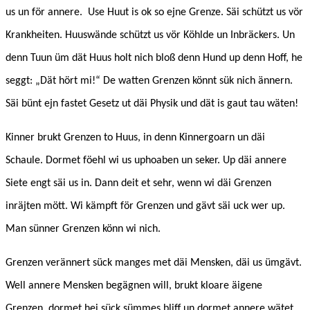
us un för annere. Use Huut is ok so ejne Grenze. Säi schützt us vör
Krankheiten. Huuswände schützt us vör Köhlde un Inbräckers. Un
denn Tuun üm dät Huus holt nich bloß denn Hund up denn Hoff, he
seggt: „Dät hört mi!“ De watten Grenzen könnt sük nich ännern.
Säi bünt ejn fastet Gesetz ut däi Physik und dät is gaut tau wäten!
Kinner brukt Grenzen to Huus, in denn Kinnergoarn un däi
Schaule. Dormet föehl wi us uphoaben un seker. Up däi annere
Siete engt säi us in. Dann deit et sehr, wenn wi däi Grenzen
inräjten mött. Wi kämpft för Grenzen und gävt säi uck wer up.
Man sünner Grenzen könn wi nich.
Grenzen verännert sück manges met däi Mensken, däi us ümgävt.
Well annere Mensken begägnen will, brukt kloare äigene
Grenzen, dormet hei sück sümmes bliff un dormet annere wätet,