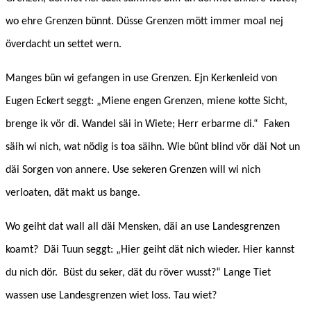
wo ehre Grenzen bünnt. Düsse Grenzen mött immer moal nej
överdacht un settet wern.
Manges bün wi gefangen in use Grenzen. Ejn Kerkenleid von
Eugen Eckert seggt: „Miene engen Grenzen, miene kotte Sicht,
brenge ik vör di. Wandel säi in Wiete; Herr erbarme di.“ Faken
säih wi nich, wat nödig is toa säihn. Wie bünt blind vör däi Not un
däi Sorgen von annere. Use sekeren Grenzen will wi nich
verloaten, dät makt us bange.
Wo geiht dat wall all däi Mensken, däi an use Landesgrenzen
koamt? Däi Tuun seggt: „Hier geiht dät nich wieder. Hier kannst
du nich dör. Büst du seker, dät du röver wusst?“ Lange Tiet
wassen use Landesgrenzen wiet loss. Tau wiet?