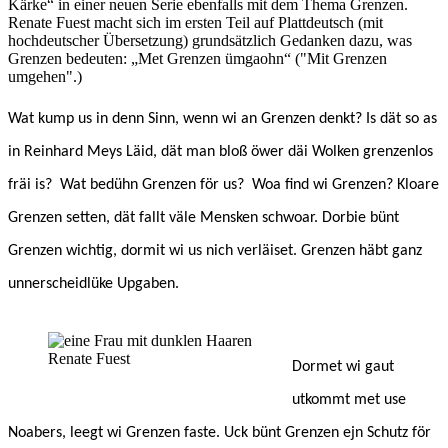
Kärke“ in einer neuen Serie ebenfalls mit dem Thema Grenzen.
Renate Fuest macht sich im ersten Teil auf Plattdeutsch (mit
hochdeutscher Übersetzung) grundsätzlich Gedanken dazu, was
Grenzen bedeuten: „Met Grenzen ümgaohn“ ("Mit Grenzen
umgehen".)
Wat kump us in denn Sinn, wenn wi an Grenzen denkt? Is dät so as
in Reinhard Meys Läid, dät man bloß öwer däi Wolken grenzenlos
fräi is? Wat bedühn Grenzen för us? Woa find wi Grenzen? Kloare
Grenzen setten, dät fallt väle Mensken schwoar. Dorbie bünt
Grenzen wichtig, dormit wi us nich verläiset. Grenzen häbt ganz
unnerscheidlüke Upgaben.
Renate Fuest
Dormet wi gaut
utkommt met use
Noabers, leegt wi Grenzen faste. Uck bünt Grenzen ejn Schutz för