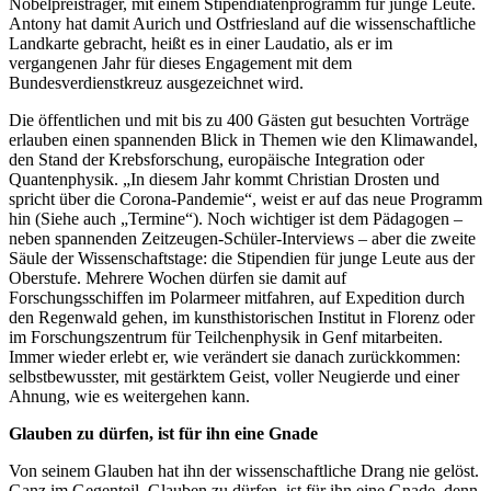
Nobelpreisträger, mit einem Stipendiatenprogramm für junge Leute.
Antony hat damit Aurich und Ostfriesland auf die wissenschaftliche
Landkarte gebracht, heißt es in einer Laudatio, als er im
vergangenen Jahr für dieses Engagement mit dem
Bundesverdienstkreuz ausgezeichnet wird.
Die öffentlichen und mit bis zu 400 Gästen gut besuchten Vorträge
erlauben einen spannenden Blick in Themen wie den Klimawandel,
den Stand der Krebsforschung, europäische Integration oder
Quantenphysik. „In diesem Jahr kommt Christian Drosten und
spricht über die Corona-Pandemie“, weist er auf das neue Programm
hin (Siehe auch „Termine“). Noch wichtiger ist dem Pädagogen –
neben spannenden Zeitzeugen-Schüler-Interviews – aber die zweite
Säule der Wissenschaftstage: die Stipendien für junge Leute aus der
Oberstufe. Mehrere Wochen dürfen sie damit auf
Forschungsschiffen im Polarmeer mitfahren, auf Expedition durch
den Regenwald gehen, im kunsthistorischen Institut in Florenz oder
im Forschungszentrum für Teilchenphysik in Genf mitarbeiten.
Immer wieder erlebt er, wie verändert sie danach zurückkommen:
selbstbewusster, mit gestärktem Geist, voller Neugierde und einer
Ahnung, wie es weitergehen kann.
Glauben zu dürfen, ist für ihn eine Gnade
Von seinem Glauben hat ihn der wissenschaftliche Drang nie gelöst.
Ganz im Gegenteil. Glauben zu dürfen, ist für ihn eine Gnade, denn