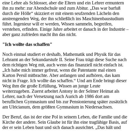
eine Lehre als Schlosser, aber die Eltern und ein Lehrer ermuntern
ihn zu mehr: zur Abendschule und zum Abitur. „Das war barfuß
durch die Hölle“ skizziert er mit einem seufzenden Lächeln den
anstrengenden Weg, der ihn schließlich ins Maschinenbaustudium
führt. Ingenieur will er werden, Wissen sammeln, begreifen,
verstehen, erfinden. Einige Jahre arbeitet er danach in der Industrie –
aber ganz zufrieden macht ihn das nicht.
"Ich wollte das schaffen"
Noch einmal studiert er deshalb, Mathematik und Physik für das
Lehramt an der Sekundarstufe II. Seine Frau trägt diese Suche nach
dem richtigen Weg mit, auch wenn das finanziell nicht einfach ist.
„Ich habe mich immer gefreut, wenn die Patentante mal einen
Karton Persil mitbrachte. Aber anfangen und aufhören, das kam
nicht in Frage. Ich wollte das schaffen.“ Und am Ende bringt dieser
Weg ihm die große Erfüllung, Wissen an junge Leute
weiterzugeben. Zuerst arbeitet Antony in der Selmer Heimat als
Lehrer, nach der Versetzung nach Aurich ab 1986 dort am
beruflichen Gymnasium und bis zur Pensionierung später zusätzlich
am Ulricianum, dem größten Gymnasium in Niedersachsen.
Der Beruf, das ist der eine Pol in seinem Leben, die Familie und die
Kirche der andere. Sein Glaube ist für ihn eine tragfähige Basis, auf
der er sein Leben baut und sich danach ausrichtet. „Das hält und