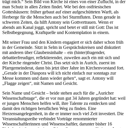
trägt mich.“ Sein Bild von Kirche ist eines von einer Zuflucht, in der
man Schutz in allen Zeiten findet. Wie bei den ostfriesischen
Gotteshäusern: früher gebaut auf einer aufgeschütteten Warft, als
Herberge für die Menschen auch bei Sturmfluten. Denn gerade in
schweren Zeiten, da hilft Antony sein Gottvertrauen. Wenn er
abends am Kanal joggt, spricht und betet er still mit Gott: Das ist
Selbstbegegnung, Kraftquelle und Kontemplation in einem.
Mit seiner Frau und den Kindern engagiert er sich daher schon früh
in der Gemeinde. Sitzt in Selm in Gesprächskreisen und diskutiert
mit anderen über Glaubensinhalte – ein (hinter)fragender,
debattierfreudiger, reflektierender, zuweilen auch ein mit sich und
der Kirche ringender Christ. Das setzt sich in Aurich, zuerst im
Pfarrgemeinderat, dann bis jetzt über Jahre im Kirchenvorstand fort.
„Gerade in der Diaspora will ich nicht einfach nur sonntags zur
Messe kommen und dann wieder gehen“, sagt er. Antony will
„Flagge zeigen“, mit Namen und Gesicht.
Sein Name und Gesicht – beide stehen auch für die „Auricher
Wissenschaftstage“, die er vor nun gut 34 Jahren gegründet hat: weil
er jungen Menschen helfen will, ihre Talente zu entdecken und
damit den richtigen beruflichen Weg zu finden. Eine
Herzensangelegenheit, in die er immer noch viel Zeit investiert. Die
Veranstaltungsreihe verbindet Vorträge renommierter
Wissenschaftlerinnen und Wissenschaftler, darunter bisher 16