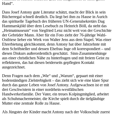
Hand“.
Dass Josef Antony gute Literatur schätzt, macht der Blick in sein
Bücherregal schnell deutlich. Da liegt bei ihm zu Hause in Aurich
das spirituelle Tagebuch des früheren UN-Generalsekretärs Dag
Hammarskjöld über dem Lesebuch zu Heinrich Böll, da steht das
„Heimatmuseum“ von Siegfried Lenz nicht weit von der Geschichte
der Gebrüder Mann. Aber für ein Foto zieht der 76-jährige Wahl-
Ostfriese lieber ein Werk von Walter Jens aus dem Stapel. Was einer
Ehrerbietung gleichkommt, denn Antony hat über Jahrzehnte mit
dem Schriftsteller und dessen Ehefrau Inge oft korrespondiert – und
diesen Diskurs außerordentlich geschätzt. Sinn-Zusammenhänge
aus einer christlichen Nähe zu hinterfragen und mit freiem Geist zu
reflektieren, das hat diesen beiderseits gepflegten Kontakt
ausgezeichnet.
Denn Fragen nach dem „Wie“ und „Warum“, gepaart mit einer
bodenständigen Zielstrebigkeit – das zieht sich wie eine klare Spur
durch das ganze Leben von Josef Antony. Aufgewachsen ist er mit
drei Geschwistern in einer nordrhein-westfälischen
Handwerkerfamilie. Der Vater, ein treues Kolpingmitglied, arbeitet
als Schuhmachermeister, die Kirche spielt durch die tiefgläubige
Mutter eine zentrale Rolle zu Hause.
Als Jüngstes der Kinder macht Antony nach der Volksschule zuerst