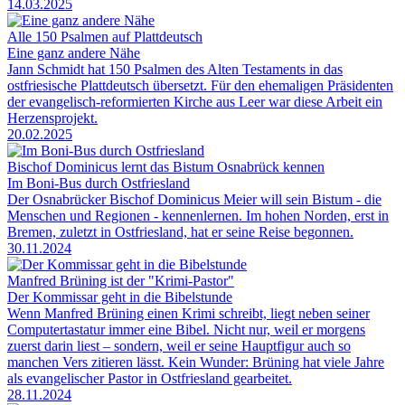
14.03.2025
Alle 150 Psalmen auf Plattdeutsch
Eine ganz andere Nähe
Jann Schmidt hat 150 Psalmen des Alten Testaments in das
ostfriesische Plattdeutsch übersetzt. Für den ehemaligen Präsidenten
der evangelisch-reformierten Kirche aus Leer war diese Arbeit ein
Herzensprojekt.
20.02.2025
Bischof Dominicus lernt das Bistum Osnabrück kennen
Im Boni-Bus durch Ostfriesland
Der Osnabrücker Bischof Dominicus Meier will sein Bistum - die
Menschen und Regionen - kennenlernen. Im hohen Norden, erst in
Bremen, zuletzt in Ostfriesland, hat er seine Reise begonnen.
30.11.2024
Manfred Brüning ist der "Krimi-Pastor"
Der Kommissar geht in die Bibelstunde
Wenn Manfred Brüning einen Krimi schreibt, liegt neben seiner
Computertastatur immer eine Bibel. Nicht nur, weil er morgens
zuerst darin liest – sondern, weil er seine Hauptfigur auch so
manchen Vers zitieren lässt. Kein Wunder: Brüning hat viele Jahre
als evangelischer Pastor in Ostfriesland gearbeitet.
28.11.2024