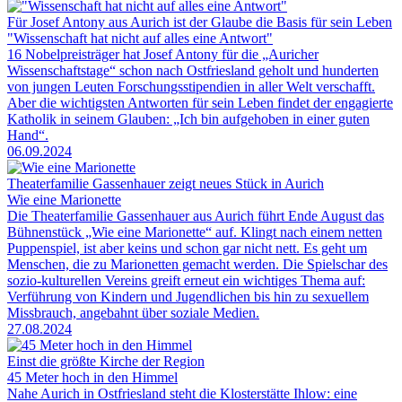
Für Josef Antony aus Aurich ist der Glaube die Basis für sein Leben
"Wissenschaft hat nicht auf alles eine Antwort"
16 Nobelpreisträger hat Josef Antony für die „Auricher
Wissenschaftstage“ schon nach Ostfriesland geholt und hunderten
von jungen Leuten Forschungsstipendien in aller Welt verschafft.
Aber die wichtigsten Antworten für sein Leben findet der engagierte
Katholik in seinem Glauben: „Ich bin aufgehoben in einer guten
Hand“.
06.09.2024
Theaterfamilie Gassenhauer zeigt neues Stück in Aurich
Wie eine Marionette
Die Theaterfamilie Gassenhauer aus Aurich führt Ende August das
Bühnenstück „Wie eine Marionette“ auf. Klingt nach einem netten
Puppenspiel, ist aber keins und schon gar nicht nett. Es geht um
Menschen, die zu Marionetten gemacht werden. Die Spielschar des
sozio-kulturellen Vereins greift erneut ein wichtiges Thema auf:
Verführung von Kindern und Jugendlichen bis hin zu sexuellem
Missbrauch, angebahnt über soziale Medien.
27.08.2024
Einst die größte Kirche der Region
45 Meter hoch in den Himmel
Nahe Aurich in Ostfriesland steht die Klosterstätte Ihlow: eine