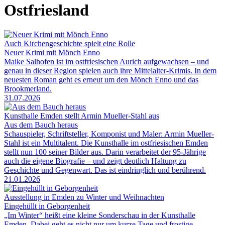
Ostfriesland
Auch Kirchengeschichte spielt eine Rolle
Neuer Krimi mit Mönch Enno
Maike Salhofen ist im ostfriesischen Aurich aufgewachsen – und
genau in dieser Region spielen auch ihre Mittelalter-Krimis. In dem
neuesten Roman geht es erneut um den Mönch Enno und das
Brookmerland.
31.07.2026
Kunsthalle Emden stellt Armin Mueller-Stahl aus
Aus dem Bauch heraus
Schauspieler, Schriftsteller, Komponist und Maler: Armin Mueller-
Stahl ist ein Multitalent. Die Kunsthalle im ostfriesischen Emden
stellt nun 100 seiner Bilder aus. Darin verarbeitet der 95-Jährige
auch die eigene Biografie – und zeigt deutlich Haltung zu
Geschichte und Gegenwart. Das ist eindringlich und berührend.
21.01.2026
Ausstellung in Emden zu Winter und Weihnachten
Eingehüllt in Geborgenheit
„Im Winter“ heißt eine kleine Sonderschau in der Kunsthalle
Emden. Dabei geht es nicht nur um kurze Tage und frostige