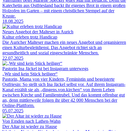
Vaterunser betet Marlene Specker jedes Mal mit Bedacht. Denn die
Katechetin aus Ostfriesland backt ihr eigenes Brot in einem großen
Holzofen im Garten – mit einem christlichen Stempel auf der
Kruste.
18.08.2025
Neues Angebot der Malteser in Aurich
Kultur erleben trotz Handicap
Die Auricher Malteser machen ein neues Angebot und organisieren
einen Kulturbegleitdienst. Das Angebot richtet sich an
gesundheitlich und sozial eingeschränkte Menschen.
22.07.2025
Pastorin Ina Jäckel ist bei Instagram unterwegs
„Wir sind kein Stück heiliger“
Pastorin, Mama von vier Kindern, Feministin und begeisterte
Ostfriesin: So stellt sich Ina Jäckel selbst vor. Auf ihrem Instagram-
Kanal erzählt sie als „dingens.von.kirchen“ von ihrem Leben
zwischen Kirche und Familientrubel. Und das kommt offenbar gut
an, denn mittlerweile folgen ihr über 42 000 Menschen bei der
Online-Plattform.
05.07.2025
Von Emden nach Lathen-Wahn
Der Altar ist wieder zu Hause