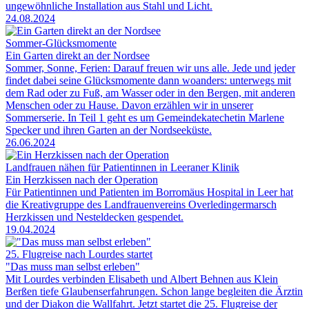
ungewöhnliche Installation aus Stahl und Licht.
24.08.2024
Sommer-Glücksmomente
Ein Garten direkt an der Nordsee
Sommer, Sonne, Ferien: Darauf freuen wir uns alle. Jede und jeder
findet dabei seine Glücksmomente dann woanders: unterwegs mit
dem Rad oder zu Fuß, am Wasser oder in den Bergen, mit anderen
Menschen oder zu Hause. Davon erzählen wir in unserer
Sommerserie. In Teil 1 geht es um Gemeindekatechetin Marlene
Specker und ihren Garten an der Nordseeküste.
26.06.2024
Landfrauen nähen für Patientinnen in Leeraner Klinik
Ein Herzkissen nach der Operation
Für Patientinnen und Patienten im Borromäus Hospital in Leer hat
die Kreativgruppe des Landfrauenvereins Overledingermarsch
Herzkissen und Nesteldecken gespendet.
19.04.2024
25. Flugreise nach Lourdes startet
"Das muss man selbst erleben"
Mit Lourdes verbinden Elisabeth und Albert Behnen aus Klein
Berßen tiefe Glaubenserfahrungen. Schon lange begleiten die Ärztin
und der Diakon die Wallfahrt. Jetzt startet die 25. Flugreise der