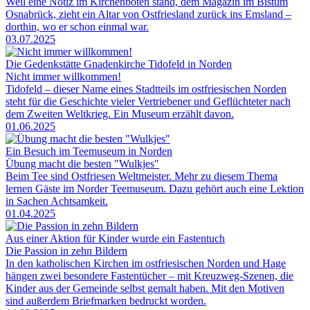
Weil eine Notiz im Kirchenboten stand, dem Magazin im Bistum
Osnabrück, zieht ein Altar von Ostfriesland zurück ins Emsland –
dorthin, wo er schon einmal war.
03.07.2025
Die Gedenkstätte Gnadenkirche Tidofeld in Norden
Nicht immer willkommen!
Tidofeld – dieser Name eines Stadtteils im ostfriesischen Norden
steht für die Geschichte vieler Vertriebener und Geflüchteter nach
dem Zweiten Weltkrieg. Ein Museum erzählt davon.
01.06.2025
Ein Besuch im Teemuseum in Norden
Übung macht die besten "Wulkjes"
Beim Tee sind Ostfriesen Weltmeister. Mehr zu diesem Thema
lernen Gäste im Norder Teemuseum. Dazu gehört auch eine Lektion
in Sachen Achtsamkeit.
01.04.2025
Aus einer Aktion für Kinder wurde ein Fastentuch
Die Passion in zehn Bildern
In den katholischen Kirchen im ostfriesischen Norden und Hage
hängen zwei besondere Fastentücher – mit Kreuzweg-Szenen, die
Kinder aus der Gemeinde selbst gemalt haben. Mit den Motiven
sind außerdem Briefmarken bedruckt worden.