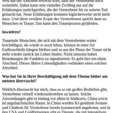
Weil nur der Anschein erweckt wird, dass der Verstorbene noch
weiterlebt. Dabei kann sein virtueller Zwilling nur auf die
Erfahrungen zurückgreifen, die der Verstorbene bis zu seinem Tod
gemacht hat. Neue Erfahrungen kommen logischerweise nicht mehr
dazu. Und diese veraltete Kopie des Verstorbenen spricht dann zu
Menschen in Trauer. Das kann den Trauerprozess gefährden.
Inwiefern?
Trauernde Menschen, die sich mit dem Verstorbenen weiter
beschäftigen, als würde er noch leben, können in einer Art
Endlosschleife hängen bleiben und so aus der Phase der Trauer nicht
mehr wieder zurück ins Leben finden. Nicht umsonst haben
Bestattungen die Funktion zu signalisieren: Es geht hier um einen
Abschied. Dieses fiktive Lebendighalten verhindert einen solchen
Abschied.
Was hat Sie in Ihrer Beschäftigung mit dem Thema bisher am
meisten überrascht?
Wirklich überrascht hat mich, dass es so ein großes Bedürfnis gibt,
Verstorbene virtuell wiederauferstehen zu lassen. Solche
Anwendungen gibt es bislang vor allem in Südkorea, China sowie
im angelsächsischen Raum. In China werden KI-gestützte Avatare
und Chatbots für Verstorbene bereits kommerziell angeboten, und in
den USA und Großbritannien gibt es Dienste, die mit interaktiven