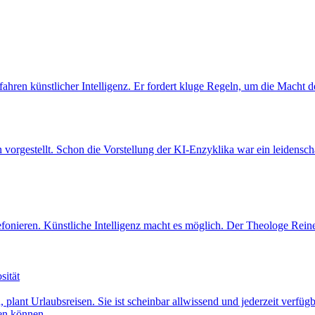
hren künstlicher Intelligenz. Er fordert kluge Regeln, um die Macht d
vorgestellt. Schon die Vorstellung der KI-Enzyklika war ein leidenschaf
lefonieren. Künstliche Intelligenz macht es möglich. Der Theologe Rei
sität
n, plant Urlaubsreisen. Sie ist scheinbar allwissend und jederzeit ver
hen können.