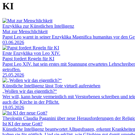
KI
Enzyklika zur Künstlichen Intelligenz
Mut zur Menschlichkeit
Papst Leo warnt in seiner Enzyklika Magnifica humanitas vor den Gefa
03.06.2026
Erste Enzyklika von Leo XIV.
Papst fordert Regeln für KI
Papst Leo XIV. hat sein erstes mit Spannung erwartetes Lehrschreiben 
getroffen.
25.05.2026
Künstliche Intelligenz lässt Tote virtuell auferstehen
„Wollen wir das eigentlich?“
Wer will, kann heute vermeintlich mit Verstorbenen schreiben und te
auch die Kirche in der Pflicht.
19.05.2026
Theologin Claudia Paganini über neue Herausforderungen der Religio
Ist KI der neue Gott?
Künstliche Intelligenz beantwortet Alltagsfragen, erkennt Krankheite
halten sie für göttlich. Und sie erklärt, wie Gläubige gut damit umge