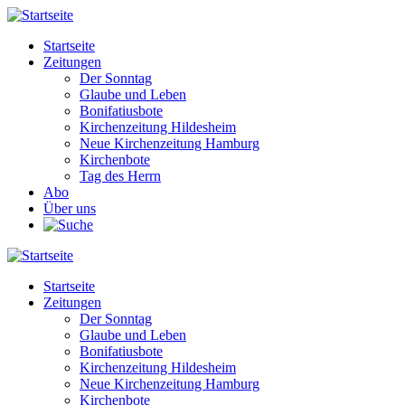
Direkt
zum
Startseite
Inhalt
Zeitungen
Main
Der Sonntag
navigation
Glaube und Leben
Bonifatiusbote
Kirchenzeitung Hildesheim
Neue Kirchenzeitung Hamburg
Kirchenbote
Tag des Herrn
Abo
Über uns
Startseite
Zeitungen
Main
Der Sonntag
navigation
Glaube und Leben
Bonifatiusbote
Kirchenzeitung Hildesheim
Neue Kirchenzeitung Hamburg
Kirchenbote