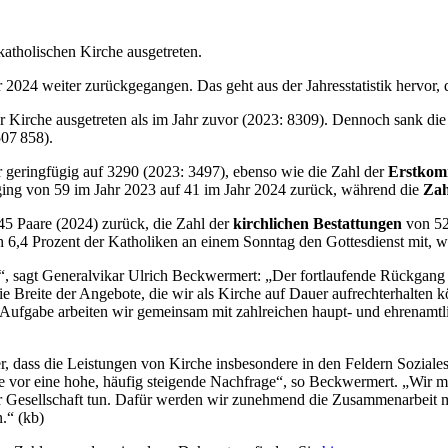
atholischen Kirche ausgetreten.
2024 weiter zurückgegangen. Das geht aus der Jahresstatistik hervor, d
 Kirche ausgetreten als im Jahr zuvor (2023: 8309). Dennoch sank d
507 858).
geringfügig auf 3290 (2023: 3497), ebenso wie die Zahl der
Erstkom
ing von 59 im Jahr 2023 auf 41 im Jahr 2024 zurück, während die
Zah
5 Paare (2024) zurück, die Zahl der
kirchlichen Bestattungen
von 520
ch 6,4 Prozent der Katholiken an einem Sonntag den Gottesdienst mit, 
 sagt Generalvikar Ulrich Beckwermert: „Der fortlaufende Rückgang un
e Breite der Angebote, die wir als Kirche auf Dauer aufrechterhalten 
 Aufgabe arbeiten wir gemeinsam mit zahlreichen haupt- und ehrenamt
r, dass die Leistungen von Kirche insbesondere in den Feldern Soziales
wie vor eine hohe, häufig steigende Nachfrage“, so Beckwermert. „Wir 
er Gesellschaft tun. Dafür werden wir zunehmend die Zusammenarbeit m
.“ (kb)