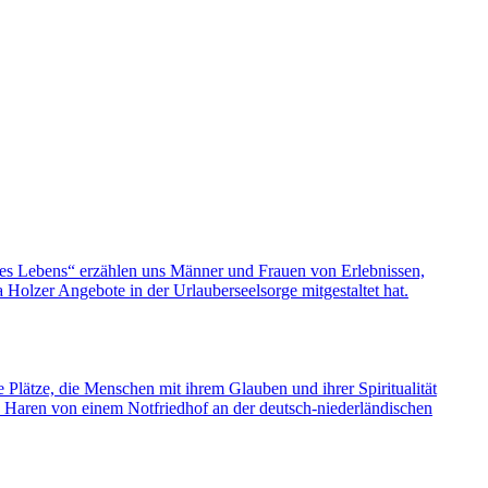
nes Lebens“ erzählen uns Männer und Frauen von Erlebnissen,
olzer Angebote in der Urlauberseelsorge mitgestaltet hat.
e Plätze, die Menschen mit ihrem Glauben und ihrer Spiritualität
s Haren von einem Notfriedhof an der deutsch-niederländischen