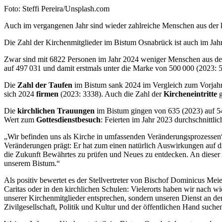
Nachweis
Foto: Steffi Pereira/Unsplash.com
Caption
Auch im vergangenen Jahr sind wieder zahlreiche Menschen aus der k
Die Zahl der Kirchenmitglieder im Bistum Osnabrück ist auch im Jahr 
Zwar sind mit 6822 Personen im Jahr 2024 weniger Menschen aus der
auf 497 031 und damit erstmals unter die Marke von 500 000 (2023: 
Die
Zahl der Taufen
im Bistum sank 2024 im Vergleich zum Vorjahr 
sich 2024
firmen
(2023: 3338). Auch die Zahl der
Kircheneintritte
g
Die
kirchlichen Trauungen
im Bistum gingen von 635 (2023) auf 54
Wert zum
Gottesdienstbesuch
: Feierten im Jahr 2023 durchschnittli
„Wir befinden uns als Kirche in umfassenden Veränderungsprozessen“,
Veränderungen prägt: Er hat zum einen natürlich Auswirkungen auf di
die Zukunft Bewährtes zu prüfen und Neues zu entdecken. An dieser
unserem Bistum.“
Als positiv bewertet es der Stellvertreter von Bischof Dominicus Meie
Caritas oder in den kirchlichen Schulen: Vielerorts haben wir nach 
unserer Kirchenmitglieder entsprechen, sondern unseren Dienst an d
Zivilgesellschaft, Politik und Kultur und der öffentlichen Hand suchen