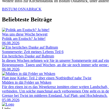
Weitere Infos zur Kirchenstatistik im Bistum Osnabrück, unter ande
BISTUM OSNABRüCK
Beliebteste Beiträge
Was uns diese Woche bewegt
Politik am Esstisch? Ja bitte!
06.08.2026
Sommerserie: Zeit meines Lebens Teil 6
Ein herzliches Danke auf Baltrum
In diesen Wochen nehmen wir Sie in unserer Sommerserie mit auf ei
Begegnungen, Tagen und Wochen, an die sie noch immer sehr gerne zu
06.08.2026
Platt inne Kärke: Teil 2 über einen Notfriedhof nahe Twist
Midden in däi Felder un Wisken
Für den einen ist es das Wegekreuz inmitten einer weiten Landschaft, 
verbinden. Um solche manchmal auch verborgenen Orte geht es in der
Grenze bei Twist im mittleren Emsland. Auf Platt- und Hochdeutsch.
05.08.2026
Links