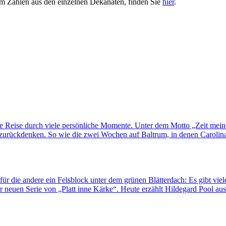
rem Zahlen aus den einzelnen Dekanaten, finden Sie
hier
.
ne Reise durch viele persönliche Momente. Unter dem Motto „Zeit mei
rückdenken. So wie die zwei Wochen auf Baltrum, in denen Carolina H
für die andere ein Felsblock unter dem grünen Blätterdach: Es gibt viel
 neuen Serie von „Platt inne Kärke“. Heute erzählt Hildegard Pool au