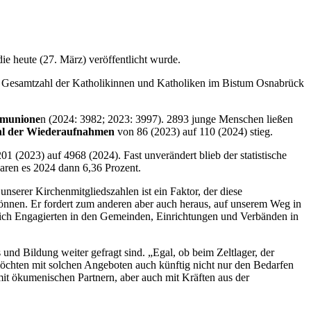
ie heute (27. März) veröffentlicht wurde.
ie Gesamtzahl der Katholikinnen und Katholiken im Bistum Osnabrück
munione
n (2024: 3982; 2023: 3997). 2893 junge Menschen ließen
l der Wiederaufnahmen
von 86 (2023) auf 110 (2024) stieg.
1 (2023) auf 4968 (2024). Fast unverändert blieb der statistische
waren es 2024 dann 6,36 Prozent.
serer Kirchenmitgliedszahlen ist ein Faktor, der diese
können. Er fordert zum anderen aber auch heraus, auf unserem Weg in
lich Engagierten in den Gemeinden, Einrichtungen und Verbänden in
 und Bildung weiter gefragt sind. „Egal, ob beim Zeltlager, der
möchten mit solchen Angeboten auch künftig nicht nur den Bedarfen
it ökumenischen Partnern, aber auch mit Kräften aus der