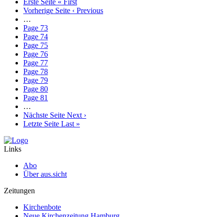
Erste Seite
« First
Vorherige Seite
‹ Previous
…
Page
73
Page
74
Page
75
Page
76
Page
77
Page
78
Page
79
Page
80
Page
81
…
Nächste Seite
Next ›
Letzte Seite
Last »
Links
Abo
Über aus.sicht
Zeitungen
Kirchenbote
Neue Kirchenzeitung Hamburg