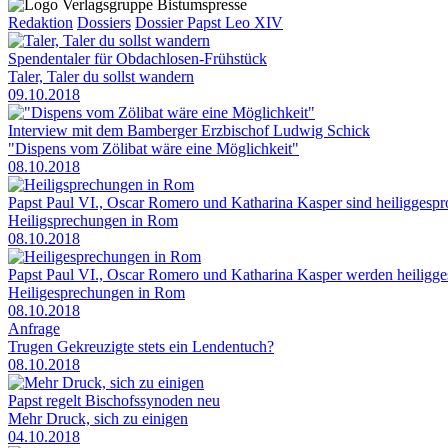
Redaktion
Dossiers
Dossier Papst Leo XIV
Spendentaler für Obdachlosen-Frühstück
Taler, Taler du sollst wandern
09.10.2018
Interview mit dem Bamberger Erzbischof Ludwig Schick
"Dispens vom Zölibat wäre eine Möglichkeit"
08.10.2018
Papst Paul VI., Oscar Romero und Katharina Kasper sind heiliggesp
Heiligsprechungen in Rom
08.10.2018
Papst Paul VI., Oscar Romero und Katharina Kasper werden heiligg
Heiligesprechungen in Rom
08.10.2018
Anfrage
Trugen Gekreuzigte stets ein Lendentuch?
08.10.2018
Papst regelt Bischofssynoden neu
Mehr Druck, sich zu einigen
04.10.2018