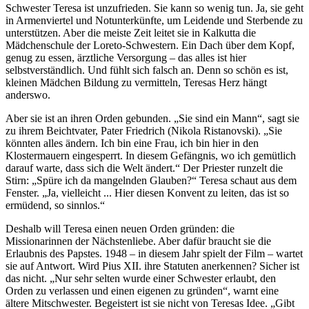
Schwester Teresa ist unzufrieden. Sie kann so wenig tun. Ja, sie geht
in Armenviertel und Notunterkünfte, um Leidende und Sterbende zu
unterstützen. Aber die meiste Zeit leitet sie in Kalkutta die
Mädchenschule der Loreto-Schwestern. Ein Dach über dem Kopf,
genug zu essen, ärztliche Versorgung – das alles ist hier
selbstverständlich. Und fühlt sich falsch an. Denn so schön es ist,
kleinen Mädchen Bildung zu vermitteln, Teresas Herz hängt
anderswo.
Aber sie ist an ihren Orden gebunden. „Sie sind ein Mann“, sagt sie
zu ihrem Beichtvater, Pater Friedrich (Nikola Ristanovski). „Sie
könnten alles ändern. Ich bin eine Frau, ich bin hier in den
Klostermauern eingesperrt. In diesem Gefängnis, wo ich gemütlich
darauf warte, dass sich die Welt ändert.“ Der Priester runzelt die
Stirn: „Spüre ich da mangelnden Glauben?“ Teresa schaut aus dem
Fenster. „Ja, vielleicht ... Hier diesen Konvent zu leiten, das ist so
ermüdend, so sinnlos.“
Deshalb will Teresa einen neuen Orden gründen: die
Missionarinnen der Nächstenliebe. Aber dafür braucht sie die
Erlaubnis des Papstes. 1948 – in diesem Jahr spielt der Film – wartet
sie auf Antwort. Wird Pius XII. ihre Statuten anerkennen? Sicher ist
das nicht. „Nur sehr selten wurde einer Schwester erlaubt, den
Orden zu verlassen und einen eigenen zu gründen“, warnt eine
ältere Mitschwester. Begeistert ist sie nicht von Teresas Idee. „Gibt