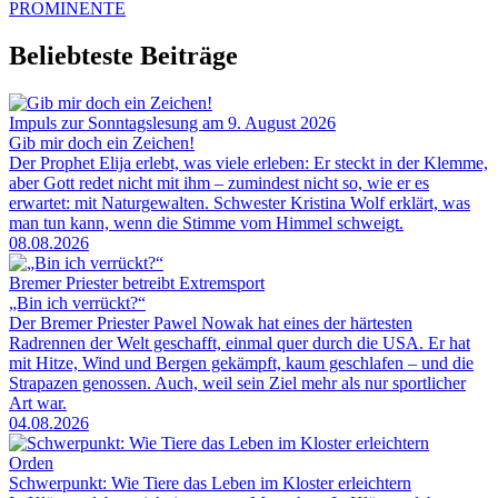
PROMINENTE
Beliebteste Beiträge
Impuls zur Sonntagslesung am 9. August 2026
Gib mir doch ein Zeichen!
Der Prophet Elija erlebt, was viele erleben: Er steckt in der Klemme,
aber Gott redet nicht mit ihm – zumindest nicht so, wie er es
erwartet: mit Naturgewalten. Schwester Kristina Wolf erklärt, was
man tun kann, wenn die Stimme vom Himmel schweigt.
08.08.2026
Bremer Priester betreibt Extremsport
„Bin ich verrückt?“
Der Bremer Priester Pawel Nowak hat eines der härtesten
Radrennen der Welt geschafft, einmal quer durch die USA. Er hat
mit Hitze, Wind und Bergen gekämpft, kaum geschlafen – und die
Strapazen genossen. Auch, weil sein Ziel mehr als nur sportlicher
Art war.
04.08.2026
Orden
Schwerpunkt: Wie Tiere das Leben im Kloster erleichtern