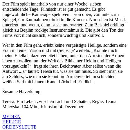
Der Film spielt innerhalb von nur einer Woche: sieben
entscheidende Tage. Filmisch ist er gut gemacht. Es gibt
ungewöhnliche Kameraperspektiven – von oben, von unten, im
Spiegel, Großaufnahmen direkt in die Kamera. Nur selten ist Musik
unterlegt, und wenn, dann ist sie unerwartet. Zum Beispiel erklingt
gleich zu Beginn rockige Instrumentalmusik. Die gibt den Ton des
Films vor: nicht süßlich, sondern wuchtig und kraftvoll.
Wer in den Film geht, erlebt keine vergeistigte Heilige, sondern eine
Frau mit einer Vision und mit (Selbst-)Zweifeln. „Könnte mich
meine Eitelkeit dazu verleitet haben, unter den Ärmsten der Armen
leben zu wollen, um der Welt das Bild einer Heldin und Heiligen
vorzugaukeln?“, fragt sie ihren Beichtvater. Aber selbst wenn die
Antwort „Ja“ lautet: Teresa tut, was sie tun muss. So sieht man sie
am Schluss, wie man sie kennt: im Armenviertel im schlichten
weißen Sari mit blauem Rand. Lächelnd. Endlich.
Susanne Haverkamp
Teresa. Ein Leben zwischen Licht und Schatten. Regie: Teona
Mitevska. 104 Min., Kinostart: 4. Dezember
MEDIEN
HEILIGE
ORDENSLEUTE