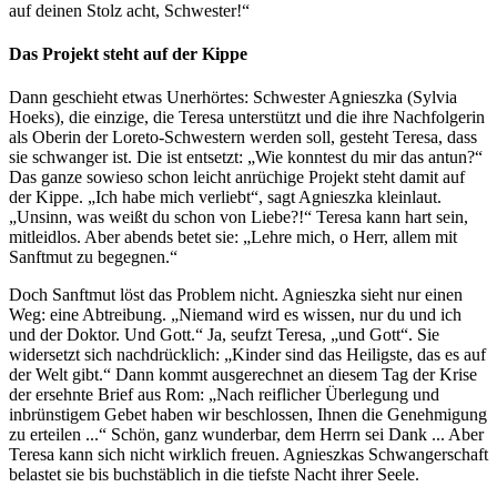
auf deinen Stolz acht, Schwester!“
Das Projekt steht auf der Kippe
Dann geschieht etwas Unerhörtes: Schwester Agnieszka (Sylvia
Hoeks), die einzige, die Teresa unterstützt und die ihre Nachfolgerin
als Oberin der Loreto-Schwestern werden soll, gesteht Teresa, dass
sie schwanger ist. Die ist entsetzt: „Wie konntest du mir das antun?“
Das ganze sowieso schon leicht anrüchige Projekt steht damit auf
der Kippe. „Ich habe mich verliebt“, sagt Agnieszka kleinlaut.
„Unsinn, was weißt du schon von Liebe?!“ Teresa kann hart sein,
mitleidlos. Aber abends betet sie: „Lehre mich, o Herr, allem mit
Sanftmut zu begegnen.“
Doch Sanftmut löst das Problem nicht. Agnieszka sieht nur einen
Weg: eine Abtreibung. „Niemand wird es wissen, nur du und ich
und der Doktor. Und Gott.“ Ja, seufzt Teresa, „und Gott“. Sie
widersetzt sich nachdrücklich: „Kinder sind das Heiligste, das es auf
der Welt gibt.“ Dann kommt ausgerechnet an diesem Tag der Krise
der ersehnte Brief aus Rom: „Nach reiflicher Überlegung und
inbrünstigem Gebet haben wir beschlossen, Ihnen die Genehmigung
zu erteilen ...“ Schön, ganz wunderbar, dem Herrn sei Dank ... Aber
Teresa kann sich nicht wirklich freuen. Agnieszkas Schwangerschaft
belastet sie bis buchstäblich in die tiefste Nacht ihrer Seele.