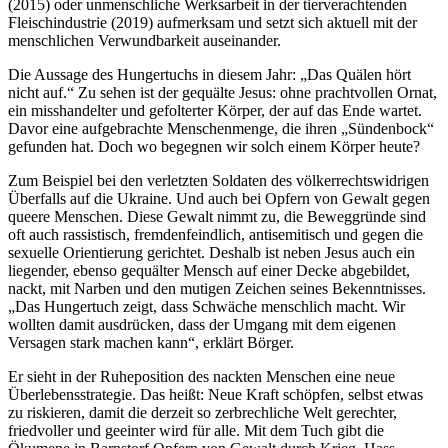
(2015) oder unmenschliche Werksarbeit in der tierverachtenden
Fleischindustrie (2019) aufmerksam und setzt sich aktuell mit der
menschlichen Verwundbarkeit auseinander.
Die Aussage des Hungertuchs in diesem Jahr: „Das Quälen hört
nicht auf.“ Zu sehen ist der gequälte Jesus: ohne prachtvollen Ornat,
ein misshandelter und gefolterter Körper, der auf das Ende wartet.
Davor eine aufgebrachte Menschenmenge, die ihren „Sündenbock“
gefunden hat. Doch wo begegnen wir solch einem Körper heute?
Zum Beispiel bei den verletzten Soldaten des völkerrechtswidrigen
Überfalls auf die Ukraine. Und auch bei Opfern von Gewalt gegen
queere Menschen. Diese Gewalt nimmt zu, die Beweggründe sind
oft auch rassistisch, fremdenfeindlich, antisemitisch und gegen die
sexuelle Orientierung gerichtet. Deshalb ist neben Jesus auch ein
liegender, ebenso gequälter Mensch auf einer Decke abgebildet,
nackt, mit Narben und den mutigen Zeichen seines Bekenntnisses.
„Das Hungertuch zeigt, dass Schwäche menschlich macht. Wir
wollten damit ausdrücken, dass der Umgang mit dem eigenen
Versagen stark machen kann“, erklärt Börger.
Er sieht in der Ruheposition des nackten Menschen eine neue
Überlebensstrategie. Das heißt: Neue Kraft schöpfen, selbst etwas
zu riskieren, damit die derzeit so zerbrechliche Welt gerechter,
friedvoller und geeinter wird für alle. Mit dem Tuch gibt die