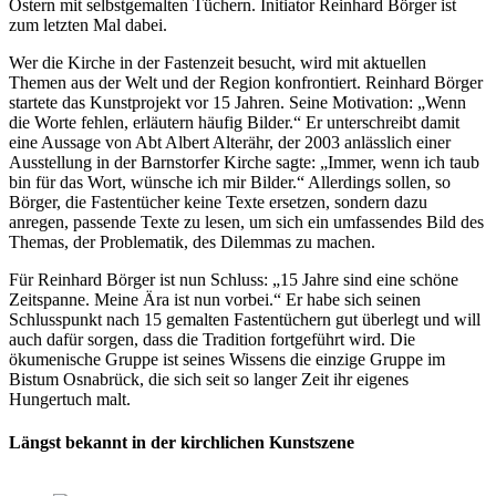
Ostern mit selbstgemalten Tüchern. Initiator Reinhard Börger ist
zum letzten Mal dabei.
Wer die Kirche in der Fastenzeit besucht, wird mit aktuellen
Themen aus der Welt und der Region konfrontiert. Reinhard Börger
startete das Kunstprojekt vor 15 Jahren. Seine Motivation: „Wenn
die Worte fehlen, erläutern häufig Bilder.“ Er unterschreibt damit
eine Aussage von Abt Albert Alterähr, der 2003 anlässlich einer
Ausstellung in der Barnstorfer Kirche sagte: „Immer, wenn ich taub
bin für das Wort, wünsche ich mir Bilder.“ Allerdings sollen, so
Börger, die Fastentücher keine Texte ersetzen, sondern dazu
anregen, passende Texte zu lesen, um sich ein umfassendes Bild des
Themas, der Problematik, des Dilemmas zu machen.
Für Reinhard Börger ist nun Schluss: „15 Jahre sind eine schöne
Zeitspanne. Meine Ära ist nun vorbei.“ Er habe sich seinen
Schlusspunkt nach 15 gemalten Fastentüchern gut überlegt und will
auch dafür sorgen, dass die Tradition fortgeführt wird. Die
ökumenische Gruppe ist seines Wissens die einzige Gruppe im
Bistum Osnabrück, die sich seit so langer Zeit ihr eigenes
Hungertuch malt.
Längst bekannt in der kirchlichen Kunstszene