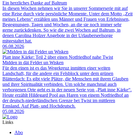
Ein herzliches Danke auf Baltrum
In diesen Wochen nehmen wir Sie in unserer Sommerserie mit auf
eine Reise durch viele persönliche Momente. Unter dem Motto „Zeit
meines Lebens“ erzählen uns Männer und Frauen von Erlebnissen,
Begegnungen, Tagen und Wochen, an die sie noch immer sehr
gerne zurückdenken. So wie die zwei Wochen auf Baltrum, in
denen Carolina Holzer Angebote in der Urlauberseelsorge
mitgestaltet hat.
06.08.2026
Platt inne Kärke: Teil 2 über einen Notfriedhof nahe Twist
Midden in däi Felder un Wisken
Für den einen ist es das Wegekreuz inmitten einer weiten
Landschaft, für die andere ein Felsblock unter dem grünen
Blätterdach: Es gibt viele Plätze, die Menschen mit ihrem Glauben
und ihrer Spiritualität verbinden. Um solche manchmal auch
verborgenen Orte geht es in der neuen Serie von „Platt inne Kärke“.
Heute erzählt Hildegard Pool aus Haren von einem Notfriedhof an
der deutsch-niederländischen Grenze bei Twist im mittleren
Emsland. Auf Platt- und Hochdeutsch.
05.08.2026
Links
Abo