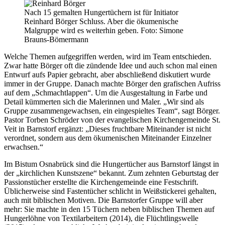
Nach 15 gemalten Hungertüchern ist für Initiator
Reinhard Börger Schluss. Aber die ökumenische
Malgruppe wird es weiterhin geben. Foto: Simone
Brauns-Bömermann
Welche Themen aufgegriffen werden, wird im Team entschieden.
Zwar hatte Börger oft die zündende Idee und auch schon mal einen
Entwurf aufs Papier gebracht, aber abschließend diskutiert wurde
immer in der Gruppe. Danach machte Börger den grafischen Aufriss
auf dem „Schmachtlappen“. Um die Ausgestaltung in Farbe und
Detail kümmerten sich die Malerinnen und Maler. „Wir sind als
Gruppe zusammengewachsen, ein eingespieltes Team“, sagt Börger.
Pastor Torben Schröder von der evangelischen Kirchengemeinde St.
Veit in Barnstorf ergänzt: „Dieses fruchtbare Miteinander ist nicht
verordnet, sondern aus dem ökumenischen Miteinander Einzelner
erwachsen.“
Im Bistum Osnabrück sind die Hungertücher aus Barnstorf längst in
der „kirchlichen Kunstszene“ bekannt. Zum zehnten Geburtstag der
Passionstücher erstellte die Kirchengemeinde eine Festschrift.
Üblicherweise sind Fastentücher schlicht in Weißstickerei gehalten,
auch mit biblischen Motiven. Die Barnstorfer Gruppe will aber
mehr: Sie machte in den 15 Tüchern neben biblischen Themen auf
Hungerlöhne von Textilarbeitern (2014), die Flüchtlingswelle