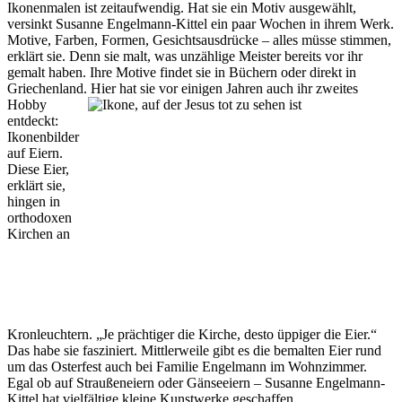
Ikonenmalen ist zeitaufwendig. Hat sie ein Motiv ausgewählt,
versinkt Susanne Engelmann-Kittel ein paar Wochen in ihrem Werk.
Motive, Farben, Formen, Gesichtsausdrücke – alles müsse stimmen,
erklärt sie. Denn sie malt, was unzählige Meister bereits vor ihr
gemalt haben. Ihre Motive findet sie in Büchern oder direkt in
Griechenland. Hier
hat sie vor einigen Jahren auch ihr zweites
Hobby
entdeckt:
Ikonenbilder
auf Eiern.
Diese Eier,
erklärt sie,
hingen in
orthodoxen
Kirchen an
Kronleuchtern. „Je prächtiger die Kirche, desto üppiger die Eier.“
Das habe sie fasziniert. Mittlerweile gibt es die bemalten Eier rund
um das Osterfest auch bei Familie Engelmann im Wohnzimmer.
Egal ob auf Straußeneiern oder Gänseeiern – Susanne Engelmann-
Kittel hat vielfältige kleine Kunstwerke geschaffen.