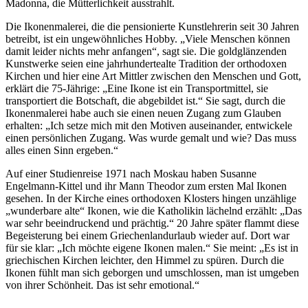
Madonna, die Mütterlichkeit ausstrahlt.
Die Ikonenmalerei, die die pensionierte Kunstlehrerin seit 30 Jahren
betreibt, ist ein ungewöhnliches Hobby. „Viele Menschen können
damit leider nichts mehr anfangen“, sagt sie. Die goldglänzenden
Kunstwerke seien eine jahrhundertealte Tradition der orthodoxen
Kirchen und hier eine Art Mittler zwischen den Menschen und Gott,
erklärt die 75-Jährige: „Eine Ikone ist ein Transportmittel, sie
transportiert die Botschaft, die abgebildet ist.“ Sie sagt, durch die
Ikonenmalerei habe auch sie einen neuen Zugang zum Glauben
erhalten: „Ich setze mich mit den Motiven auseinander, entwickele
einen persönlichen Zugang. Was wurde gemalt und wie? Das muss
alles einen Sinn ergeben.“
Auf einer Studienreise 1971 nach Moskau haben Susanne
Engelmann-Kittel und ihr Mann Theodor zum ersten Mal Ikonen
gesehen. In der Kirche eines orthodoxen Klosters hingen unzählige
„wunderbare alte“ Ikonen, wie die Katholikin lächelnd erzählt: „Das
war sehr beeindruckend und prächtig.“ 20 Jahre später flammt diese
Begeisterung bei einem Griechenlandurlaub wieder auf. Dort war
für sie klar: „Ich möchte eigene Ikonen malen.“ Sie meint: „Es ist in
griechischen Kirchen leichter, den Himmel zu spüren. Durch die
Ikonen fühlt man sich geborgen und umschlossen, man ist umgeben
von ihrer Schönheit. Das ist sehr emotional.“