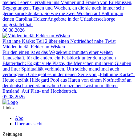
meines Lebens“ erzählen uns Männer und Frauen von Erlebnissen,
Begegnungen, Tagen und Wochen, an die sie noch immer sehr
gerne zurückdenken. So wie die zwei Wochen auf Baltrum, in
denen Carolina Holzer Angebote in der Urlauberseelsorge
mitgestaltet hat.
06.08.2026
Platt inne Kärke: Teil 2 über einen Notfriedhof nahe Twist
Midden in däi Felder un Wisken
Für den einen ist es das Wegekreuz inmitten einer weiten
Landschaft, für die andere ein Felsblock unter dem grünen
Blätterdach: Es gibt viele Plätze, die Menschen mit ihrem Glauben
und ihrer Spiritualität verbinden. Um solche manchmal auch
verborgenen Orte geht es in der neuen Serie von „Platt inne Kärke“.
Heute erzählt Hildegard Pool aus Haren von einem Notfriedhof an
der deutsch-niederländischen Grenze bei Twist im mittleren
Emsland. Auf Platt- und Hochdeutsch.
05.08.2026
Links
Abo
Über aus.sicht
Zeitungen