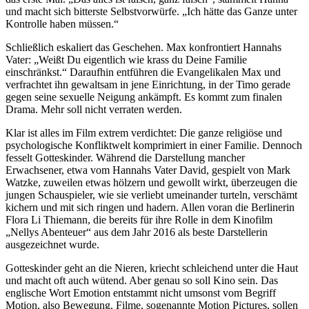
und macht sich bitterste Selbstvorwürfe. „Ich hätte das Ganze unter
Kontrolle haben müssen.“
Schließlich eskaliert das Geschehen. Max konfrontiert Hannahs
Vater: „Weißt Du eigentlich wie krass du Deine Familie
einschränkst.“ Daraufhin entführen die Evangelikalen Max und
verfrachtet ihn gewaltsam in jene Einrichtung, in der Timo gerade
gegen seine sexuelle Neigung ankämpft. Es kommt zum finalen
Drama. Mehr soll nicht verraten werden.
Klar ist alles im Film extrem verdichtet: Die ganze religiöse und
psychologische Konfliktwelt komprimiert in einer Familie. Dennoch
fesselt Gotteskinder. Während die Darstellung mancher
Erwachsener, etwa vom Hannahs Vater David, gespielt von Mark
Watzke, zuweilen etwas hölzern und gewollt wirkt, überzeugen die
jungen Schauspieler, wie sie verliebt umeinander turteln, verschämt
kichern und mit sich ringen und hadern. Allen voran die Berlinerin
Flora Li Thiemann, die bereits für ihre
Rolle in dem Kinofilm
„Nellys Abenteuer“ aus dem Jahr 2016 als beste Darstellerin
ausgezeichnet
wurde.
Gotteskinder geht an die Nieren, kriecht schleichend unter die Haut
und macht oft auch wütend. Aber genau so soll Kino sein. Das
englische Wort Emotion entstammt nicht umsonst vom Begriff
Motion, also Bewegung. Filme, sogenannte Motion Pictures, sollen