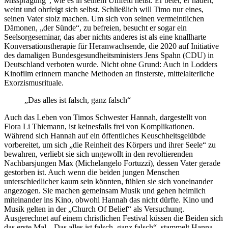
Missprägung“, wie es in seinem Umfeld heißt. Er betet, er hadert,
weint und ohrfeigt sich selbst. Schließlich will Timo nur eines,
seinen Vater stolz machen. Um sich von seinen vermeintlichen
Dämonen, „der Sünde“, zu befreien, besucht er sogar ein
Seelsorgeseminar, das aber nichts anderes ist als eine knallharte
Konversationstherapie für Heranwachsende, die 2020 auf Initiative
des damaligen Bundesgesundheitsministers Jens Spahn (CDU) in
Deutschland verboten wurde. Nicht ohne Grund: Auch in Lodders
Kinofilm erinnern manche Methoden an finsterste, mittelalterliche
Exorzismusrituale.
„Das alles ist falsch, ganz falsch“
Auch das Leben von Timos Schwester Hannah, dargestellt von
Flora Li Thiemann, ist keinesfalls frei von Komplikationen.
Während sich Hannah auf ein öffentliches Keuschheitsgelübde
vorbereitet, um sich „die Reinheit des Körpers und ihrer Seele“ zu
bewahren, verliebt sie sich ungewollt in den revoltierenden
Nachbarsjungen Max (Michelangelo Fortuzzi), dessen Vater gerade
gestorben ist. Auch wenn die beiden jungen Menschen
unterschiedlicher kaum sein könnten, fühlen sie sich voneinander
angezogen. Sie machen gemeinsam Musik und gehen heimlich
miteinander ins Kino, obwohl Hannah das nicht dürfte. Kino und
Musik gelten in der „Church Of Belief“ als Versuchung.
Ausgerechnet auf einem christlichen Festival küssen die Beiden sich
das erste Mal. „Das alles ist falsch, ganz falsch“, stammelt Hanna