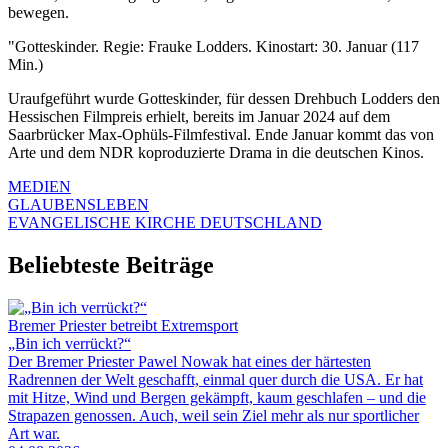
bewegen.
"Gotteskinder. Regie: Frauke Lodders. Kinostart: 30. Januar (117
Min.)
Uraufgeführt wurde Gotteskinder, für dessen Drehbuch Lodders den
Hessischen Filmpreis erhielt, bereits im Januar 2024 auf dem
Saarbrücker Max-Ophüls-Filmfestival. Ende Januar kommt das von
Arte und dem NDR koproduzierte Drama in die deutschen Kinos.
MEDIEN
GLAUBENSLEBEN
EVANGELISCHE KIRCHE DEUTSCHLAND
Beliebteste Beiträge
Bremer Priester betreibt Extremsport
„Bin ich verrückt?“
Der Bremer Priester Pawel Nowak hat eines der härtesten
Radrennen der Welt geschafft, einmal quer durch die USA. Er hat
mit Hitze, Wind und Bergen gekämpft, kaum geschlafen – und die
Strapazen genossen. Auch, weil sein Ziel mehr als nur sportlicher
Art war.